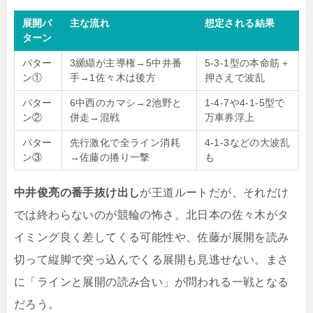
展開パ
主な流れ
想定される結果
ターン
パター
3纐纈が主導権→5中井番
5-3-1型の本命筋＋
ン①
手→1佐々木は後方
押さえで波乱
パター
6中西のカマシ→2池野と
1-4-7や4-1-5型で
ン②
併走→混戦
万車券浮上
パター
先行激化で全ライン消耗
4-1-3などの大波乱
ン③
→佐藤の捲り一撃
も
中井俊亮の番手抜け出し
が王道ルートだが、それだけ
では終わらないのが競輪の怖さ。北日本の佐々木がタ
イミング良く差してくる可能性や、佐藤が展開を読み
切って縦脚で突っ込んでくる展開も見逃せない。まさ
に「ラインと展開の読み合い」が問われる一戦となる
だろう。