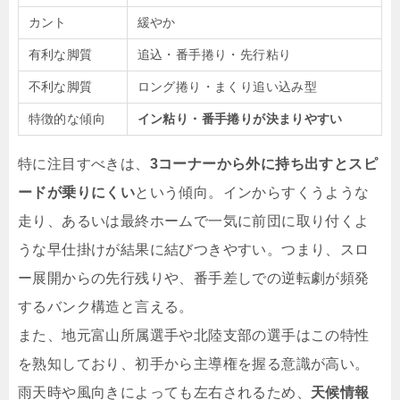
カント
緩やか
有利な脚質
追込・番手捲り・先行粘り
不利な脚質
ロング捲り・まくり追い込み型
特徴的な傾向
イン粘り・番手捲りが決まりやすい
特に注目すべきは、
3コーナーから外に持ち出すとスピ
ードが乗りにくい
という傾向。インからすくうような
走り、あるいは最終ホームで一気に前団に取り付くよ
うな早仕掛けが結果に結びつきやすい。つまり、スロ
ー展開からの先行残りや、番手差しでの逆転劇が頻発
するバンク構造と言える。
また、地元富山所属選手や北陸支部の選手はこの特性
を熟知しており、初手から主導権を握る意識が高い。
雨天時や風向きによっても左右されるため、
天候情報