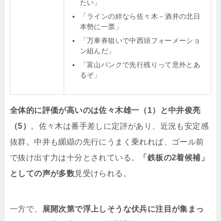
たい」
「ラインの絆なら佐々木－酒井の北日
本勢に一票」
「万車券狙いで中西頭フォーメーショ
ン組んだ」
「富山バンクで先行残りって意外とあ
るぞ」
全体的に評価が高いのは佐々木雄一（1）と中井俊亮
（5）
。佐々木は番手差しに定評があり、近況も安定感
抜群。中井も纐纈の先行にうまく乗れれば、ゴール前
で抜け出す力は十分とされている。
「鉄板の2着候補」
としての声が多数
見受けられる。
一方で、
展開次第で浮上しそうな伏兵に注目が集まっ