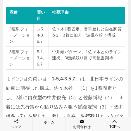
券種
買い
推奨理由
目
3連単フォ
1-5,
佐々木1着固定。番手差しと自在脚質
ーメーショ
4-3,
を2・3着に加え、波乱を拾う構成
ン
5,7
3連単フォ
5-1-
中井頭パターン。1佐々木とのライン
ーメーショ
3,4,
連携、3纐纈残り目で高配当期待
ン
6,7
まず1つ目の買い目「
1-5,4-3,5,7
」は、北日本ラインの
結束に期待した構成。佐々木雄一（1）を1着固定と
し、2着に自在型の中井俊亮（5）と佐藤博紀（4）、3
着には先行策から粘り込みを狙う纐纈洸翔（3）・酒井
雄多（7）を配した。
差し→自在→先行残り
というパタ
ホーム
ーンは、富山バンク特有の短直線＋位置取り競争で再
TOPへ
シェア
お問合わせ