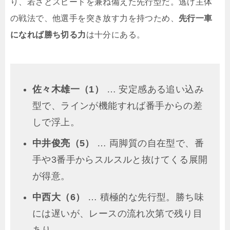
り、若さとスピードを兼ね備えた先行型だ。逃げ主体
の戦法で、他選手を突き放す力を持つため、
先行一車
になれば勝ち切る力
は十分にある。
佐々木雄一（1）
… 安定感ある追い込み
型で、ラインが機能すれば番手からの差
しで浮上。
中井俊亮（5）
… 両脚質の自在型で、番
手や3番手からスルスルと抜けてくる展開
が得意。
中西大（6）
… 積極的な先行型。勝ち味
には遅いが、レースの流れ次第で残り目