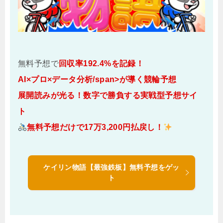
無料予想で
回収率192.4%を記録！
AI×プロ×データ分析/span>が導く競輪予想
展開読みが光る！
数字で勝負する実戦型予想サイ
ト
無料予想だけで17万3,200円払戻し！
ケイリン物語【最強鉄板】無料予想をゲッ
ト