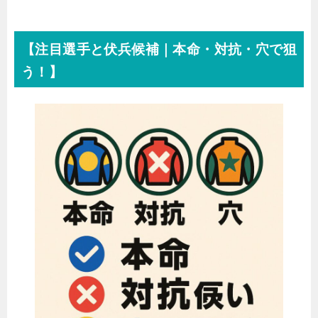
【注目選手と伏兵候補｜本命・対抗・穴で狙
う！】