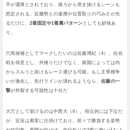
手が濃厚とされており、後ろから突き抜けるシーンも
想定される。近畿勢との連携や位置取りの巧みさが光
るだけに、
2着固定や1着裏パターン
としても妙味あ
り。
穴馬候補としてマークしたいのは佐藤博紀（4）。自在
戦を得意とし、外捲りだけでなく、展開によっては内
からスルリと抜けるレース運びも可能。もし主導権争
いが激化し、先行ラインが潰れるようなら、
佐藤の一
撃
が炸裂する可能性は十分だ
大穴として挙げるのは中西大（6）。得点的には下位だ
が、近況は着実に仕掛けており、前々で勝負する姿勢
が好印象。展開が向けば、先行粘りで3着に食い込むよ