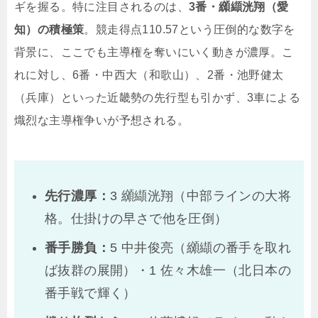
ギを握る。特に注目されるのは、
3番・纐纈洸翔（愛
知）の積極策
。競走得点110.57という圧倒的な数字を
背景に、ここでも主導権を奪いにいく動きが濃厚。こ
れに対し、6番・中西大（和歌山）、2番・池野健太
（兵庫）といった近畿勢の先行型も引かず、3車による
熾烈な主導権争いが予想される。
先行濃厚：
3 纐纈洸翔（中部ラインの大将
格。仕掛けの早さで他を圧倒）
番手勝負：
5 中井俊亮（纐纈の番手を取れ
ば抜群の展開）・1 佐々木雄一（北日本の
番手戦で輝く）