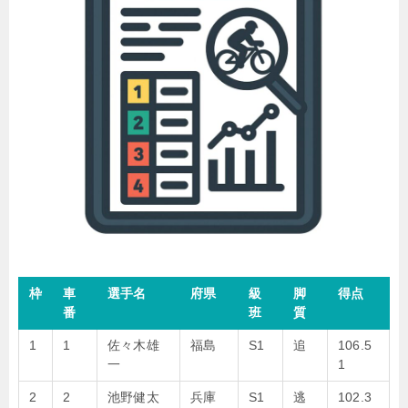
枠
車
選手名
府県
級
脚
得点
番
班
質
1
1
佐々木雄
福島
S1
追
106.5
一
1
2
2
池野健太
兵庫
S1
逃
102.3