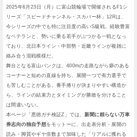
2025年6月23日（月）に富山競輪場で開催されるF1シ
リーズ「スピードチャンネル・スカパー杯」12Rは、
今シリーズの中でも特に注目度の高いS級戦。経験豊富
なベテランと、勢いに乗る若手がぶつかる一戦となっ
ており、北日本ライン・中部勢・近畿ラインが複雑に
絡み合う混戦模様だ。
舞台となる富山バンクは、400mの走路ながら癖のある
コーナーと短めの直線を持ち、展開一つで有力選手で
も苦しむことがある。番手捲りが決まりやすい構造か
ら、ラインの結束力とタイミングが勝敗を分けること
は間違いない。
本ページ「悪徳ガチ検証Z」では、
新聞に頼らない万車
券志向の独自予想
をモットーに、出走表分析・展開の
読み・脚質やギヤ倍数まで加味した「リアルに獲れる