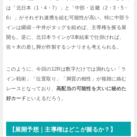
は「北日本（1・4・7）」と「中部・近畿（2・3・5・
6）」がそれぞれ連携を組む可能性が高い。特に中部ラ
インは纐纈－中井がタッグを組めば、主導権を握る展
開も。逆に、北日本ラインが3車結束で仕掛ければ、
佐々木の差し脚が炸裂するシナリオも考えられる。
このように、今回の12Rは数字だけでは測れない「ラ
イン戦術」「位置取り」「脚質の相性」が複雑に絡む
レースとなっており、
高配当の可能性を大いに秘めた
好カード
といえるだろう。
【展開予想｜主導権はどこが握るか？】