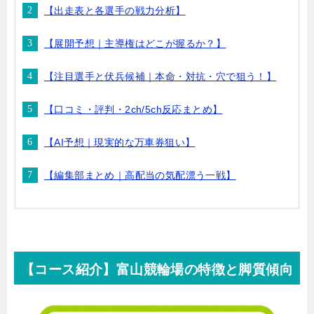
【出走表と各選手の戦力分析】
【展開予想｜主導権はどこが握るか？】
【注目選手と伏兵候補｜本命・対抗・穴で狙う！】
【口コミ・評判・2ch/5ch反応まとめ】
【AI予想｜現実的な万車券狙い】
【編集部まとめ｜高配当の気配漂う一戦】
【コース紹介】富山競輪場の特徴と脚質傾向