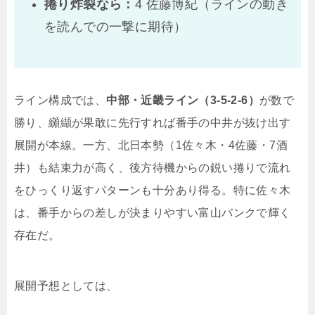
捲り炸裂なら：
4 佐藤博紀（ラインの動き
を読んでの一撃に期待）
ライン構成では、
中部・近畿ライン（3-5-2-6）
が数で
勝り、纐纈が果敢に先行すれば番手の中井が抜け出す
展開が本線。一方、北日本勢（1佐々木・4佐藤・7酒
井）も結束力が高く、後方待機からの鋭い捲りで流れ
をひっくり返すパターンも十分あり得る。特に佐々木
は、番手からの差しが決まりやすい富山バンクで輝く
存在だ。
展開予想としては、