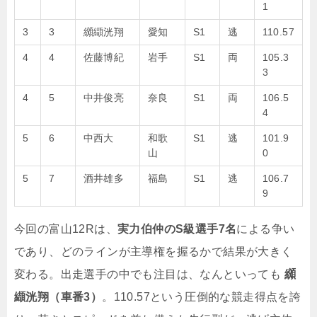
1
3
3
纐纈洸翔
愛知
S1
逃
110.57
4
4
佐藤博紀
岩手
S1
両
105.3
3
4
5
中井俊亮
奈良
S1
両
106.5
4
5
6
中西大
和歌
S1
逃
101.9
山
0
5
7
酒井雄多
福島
S1
逃
106.7
9
今回の富山12Rは、
実力伯仲のS級選手7名
による争い
であり、どのラインが主導権を握るかで結果が大きく
変わる。出走選手の中でも注目は、なんといっても
纐
纈洸翔（車番3）
。110.57という圧倒的な競走得点を誇