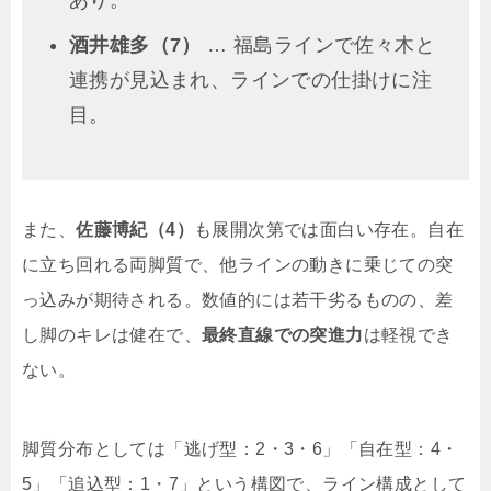
あり。
酒井雄多（7）
… 福島ラインで佐々木と
連携が見込まれ、ラインでの仕掛けに注
目。
また、
佐藤博紀（4）
も展開次第では面白い存在。自在
に立ち回れる両脚質で、他ラインの動きに乗じての突
っ込みが期待される。数値的には若干劣るものの、差
し脚のキレは健在で、
最終直線での突進力
は軽視でき
ない。
脚質分布としては「逃げ型：2・3・6」「自在型：4・
5」「追込型：1・7」という構図で、ライン構成として