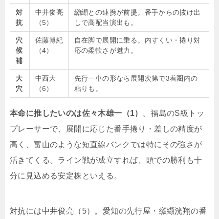
対
中井俊亮
纐纈との連携が前提。番手からの抜け出
抗
（5）
しで高配当演出も。
穴
佐藤博紀
自在脚で展開に乗る。内すくい・捲り対
候
（4）
応の柔軟さが魅力。
補
大
中西大
先行一車の形なら展開次第で3着圏内の
穴
（6）
粘りも。
本命に推したいのは佐々木雄一（1）
。福島のS級トッ
プレーサーで、展開に応じた番手捲り・差しの精度が
高く、富山のような短直線バンクでは特にその強さが
活きてくる。ライン戦が成立すれば、頭での勝利も十
分に見込める安定株といえる。
対抗には中井俊亮（5）。愛知の先行屋・纐纈洸翔の番