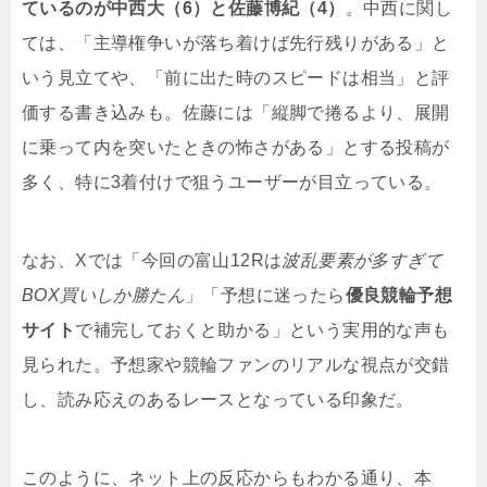
ているのが中西大（6）と佐藤博紀（4）
。中西に関し
ては、「主導権争いが落ち着けば先行残りがある」と
いう見立てや、「前に出た時のスピードは相当」と評
価する書き込みも。佐藤には「縦脚で捲るより、展開
に乗って内を突いたときの怖さがある」とする投稿が
多く、特に3着付けで狙うユーザーが目立っている。
なお、Xでは「今回の富山12Rは
波乱要素が多すぎて
BOX買いしか勝たん
」「予想に迷ったら
優良競輪予想
サイト
で補完しておくと助かる」という実用的な声も
見られた。予想家や競輪ファンのリアルな視点が交錯
し、読み応えのあるレースとなっている印象だ。
このように、ネット上の反応からもわかる通り、本