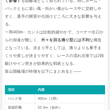
く影響
する競輪場として知られている。特にホーム・
バックともに追い風・向かい風がレース中に交錯しや
すく、選手の脚質や仕掛けどころに大きな影響を与え
る。
一周400m・カントは比較的緩やかで、コーナー出口か
らの加速が難しく、
外々を回る捲り型には不利
な構造
となっている。決まり手としては、捲りよりも番手ま
くりや差しが決まりやすく、レースの流れ次第では2段
駆けやイン突きが効果的な戦術となる。
富山競輪場の特徴を以下にまとめると――
項目
内容
バンク長
400m（1周）
直線距離
52.5m（短め）