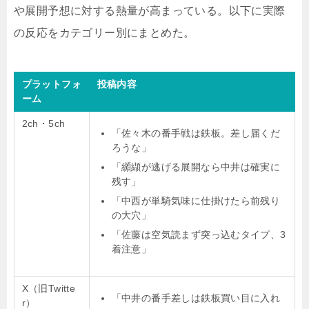
や展開予想に対する熱量が高まっている。以下に実際
の反応をカテゴリー別にまとめた。
プラットフォ
投稿内容
ーム
2ch・5ch
「佐々木の番手戦は鉄板。差し届くだ
ろうな」
「纐纈が逃げる展開なら中井は確実に
残す」
「中西が単騎気味に仕掛けたら前残り
の大穴」
「佐藤は空気読まず突っ込むタイプ、3
着注意」
X（旧Twitte
「中井の番手差しは鉄板買い目に入れ
r）