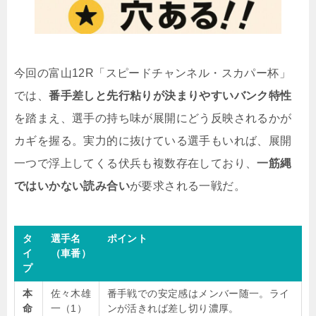
今回の富山12R「スピードチャンネル・スカパー杯」
では、
番手差しと先行粘りが決まりやすいバンク特性
を踏まえ、選手の持ち味が展開にどう反映されるかが
カギを握る。実力的に抜けている選手もいれば、展開
一つで浮上してくる伏兵も複数存在しており、
一筋縄
ではいかない読み合い
が要求される一戦だ。
タ
選手名
ポイント
イ
（車番）
プ
本
佐々木雄
番手戦での安定感はメンバー随一。ライ
命
一（1）
ンが活きれば差し切り濃厚。