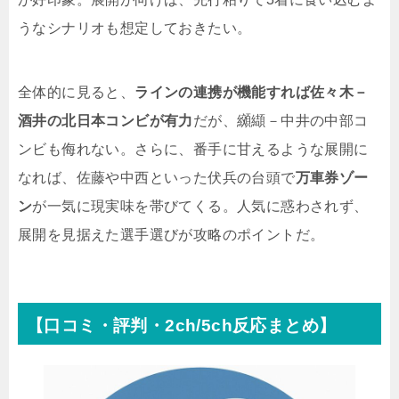
うなシナリオも想定しておきたい。
全体的に見ると、
ラインの連携が機能すれば佐々木－
酒井の北日本コンビが有力
だが、纐纈－中井の中部コ
ンビも侮れない。さらに、番手に甘えるような展開に
なれば、佐藤や中西といった伏兵の台頭で
万車券ゾー
ン
が一気に現実味を帯びてくる。人気に惑わされず、
展開を見据えた選手選びが攻略のポイントだ。
【口コミ・評判・2ch/5ch反応まとめ】