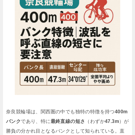
奈良競輪場は、関西圏の中でも独特の特徴を持つ
400m
バンク
であり、特に
最終直線の短さ
（わずか
47.3m
）が
勝負の分かれ目となるバンクとして知られている。直