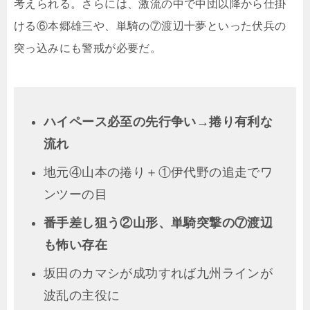
考えられる。さらには、激流の中で中団以降から仕掛
ける⑥本郷雄三や、単騎の⑦渡辺十夢といった伏兵の
突っ込みにも警戒が必要だ。
ハイペース必至の先行争い→捲り有利な
流れ
地元④山本の捲り＋①伊代野の追走でワ
ンツーの目
番手差し狙う②山形、単騎突撃の⑦渡辺
も怖い存在
坂田のカマシが成功すれば九州ラインが
波乱の主役に