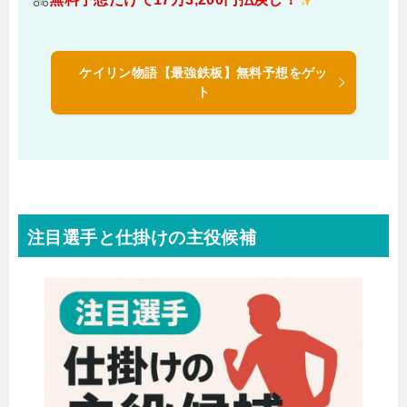
ケイリン物語【最強鉄板】無料予想をゲッ
ト
注目選手と仕掛けの主役候補