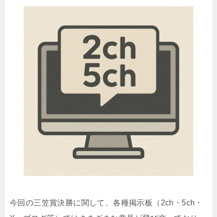
今回の三笠賞決勝に関して、各種掲示板（2ch・5ch・