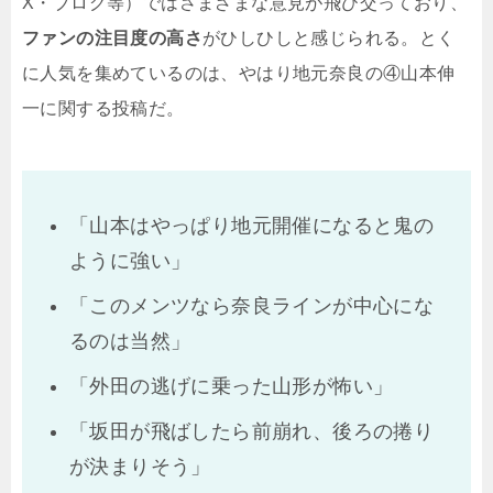
X・ブログ等）ではさまざまな意見が飛び交っており、
ファンの注目度の高さ
がひしひしと感じられる。とく
に人気を集めているのは、やはり地元奈良の④山本伸
一に関する投稿だ。
「山本はやっぱり地元開催になると鬼の
ように強い」
「このメンツなら奈良ラインが中心にな
るのは当然」
「外田の逃げに乗った山形が怖い」
「坂田が飛ばしたら前崩れ、後ろの捲り
が決まりそう」