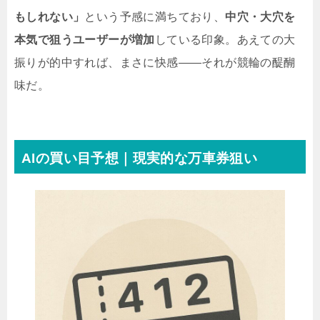
もしれない」
という予感に満ちており、
中穴・大穴を
本気で狙うユーザーが増加
している印象。あえての大
振りが的中すれば、まさに快感——それが競輪の醍醐
味だ。
AIの買い目予想｜現実的な万車券狙い