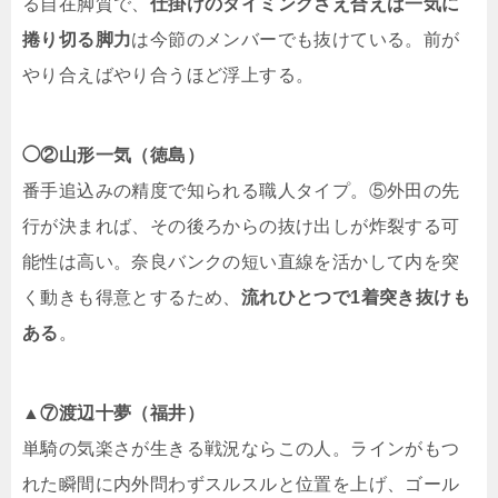
る自在脚質で、
仕掛けのタイミングさえ合えば一気に
捲り切る脚力
は今節のメンバーでも抜けている。前が
やり合えばやり合うほど浮上する。
◯②山形一気（徳島）
番手追込みの精度で知られる職人タイプ。⑤外田の先
行が決まれば、その後ろからの抜け出しが炸裂する可
能性は高い。奈良バンクの短い直線を活かして内を突
く動きも得意とするため、
流れひとつで1着突き抜けも
ある
。
▲⑦渡辺十夢（福井）
単騎の気楽さが生きる戦況ならこの人。ラインがもつ
れた瞬間に内外問わずスルスルと位置を上げ、ゴール