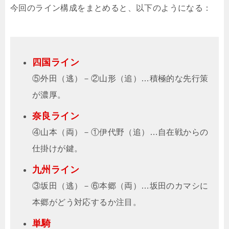
今回のライン構成をまとめると、以下のようになる：
四国ライン
⑤外田（逃）－②山形（追）…積極的な先行策
が濃厚。
奈良ライン
④山本（両）－①伊代野（追）…自在戦からの
仕掛けが鍵。
九州ライン
③坂田（逃）－⑥本郷（両）…坂田のカマシに
本郷がどう対応するか注目。
単騎