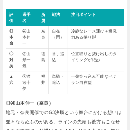
評
選手
所
戦法
注目ポイント
価
名
属
◎
④山
奈
自在
冷静なレース運び＋爆発
本
本伸
良
（両）
力ある捲り脚
命
一
◯
②山
徳
番手追
位置取りと抜け出しのタ
対
形一
島
込
イミングが絶妙
抗
気
▲
⑦渡
福
単騎・
一発突っ込み可能なベテ
穴
辺十
井
追込
ラン自在型
夢
◎④山本伸一（奈良）
地元・奈良開催でのG3決勝という舞台にかける想いは
並々ならぬものがある。ラインの先頭も後方もこなせ