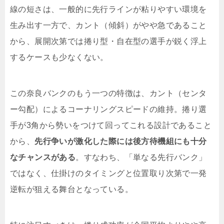
線の短さは、一般的に先行ラインが粘りやすい環境を
生み出す一方で、カント（傾斜）がやや急であること
から、展開次第では捲り型・自在型の選手が鋭く浮上
するケースも少なくない。
この奈良バンクのもう一つの特徴は、カント（センタ
ー勾配）によるコーナリングスピードの維持。捲り選
手が3角から勢いをつけて回ってこれる設計であること
から、
先行争いが激化した際には後方待機組にも十分
なチャンスがある
。すなわち、「単なる先行バンク」
ではなく、仕掛けのタイミングと位置取り次第で一発
逆転が狙える舞台となっている。