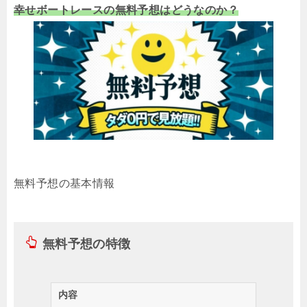
幸せボートレースの無料予想はどうなのか？
無料予想の基本情報
無料予想の特徴
内容