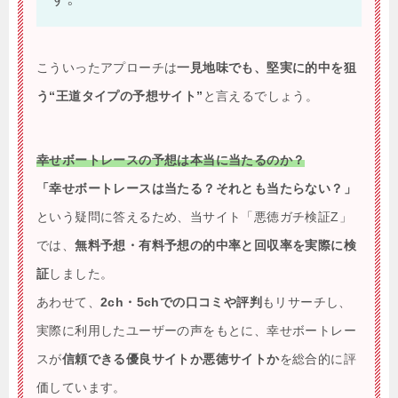
こういったアプローチは
一見地味でも、堅実に的中を狙
う“王道タイプの予想サイト”
と言えるでしょう。
幸せボートレースの予想は本当に当たるのか？
「幸せボートレースは当たる？それとも当たらない？」
という疑問に答えるため、当サイト「悪徳ガチ検証Z」
では、
無料予想・有料予想の的中率と回収率を実際に検
証
しました。
あわせて、
2ch・5chでの口コミや評判
もリサーチし、
実際に利用したユーザーの声をもとに、幸せボートレー
スが
信頼できる優良サイトか悪徳サイトか
を総合的に評
価しています。