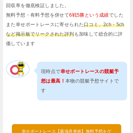
回収率を徹底検証しました。
無料予想・有料予想を併せて
6戦5勝という成績
でした
また幸せボートレースに寄せられた
口コミ、2ch・5ch
など掲示板でリークされた評判
も加味して総合的に評
価しています
現時点で
幸せボートレースの競艇予
想は最高！
本物の競艇予想サイトで
す
幸せボートレース【最強舟券術】無料予想をゲ