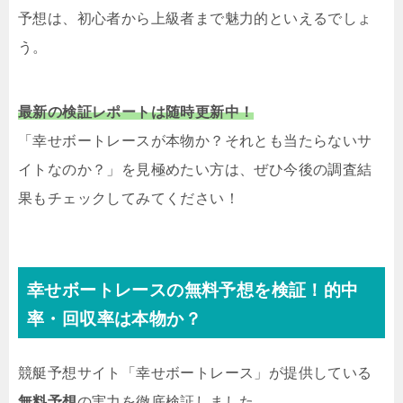
予想は、初心者から上級者まで魅力的といえるでしょ
う。
最新の検証レポートは随時更新中！
「幸せボートレースが本物か？それとも当たらないサ
イトなのか？」を見極めたい方は、ぜひ今後の調査結
果もチェックしてみてください！
幸せボートレースの無料予想を検証！的中
率・回収率は本物か？
競艇予想サイト「幸せボートレース」が提供している
無料予想
の実力を徹底検証しました。