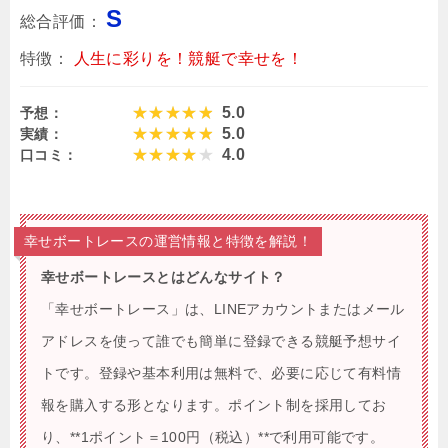
S
総合評価：
特徴：
人生に彩りを！競艇で幸せを！
5.0
予想：
5.0
実績：
4.0
口コミ：
幸せボートレースの運営情報と特徴を解説！
幸せボートレースとはどんなサイト？
「幸せボートレース」は、LINEアカウントまたはメール
アドレスを使って誰でも簡単に登録できる競艇予想サイ
トです。登録や基本利用は無料で、必要に応じて有料情
報を購入する形となります。ポイント制を採用してお
り、**1ポイント＝100円（税込）**で利用可能です。