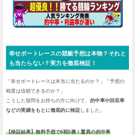
幸せボートレースの競艇予想は本物？それと
も当たらない？実力を徹底検証！
「幸せボートレースは本当に当たるのか？」「予想の
精度は信頼できるのか？」
こうした疑問をお持ちの方に向けて、
的中率や回収率
などの実績をもとに徹底的に検証
しました。
【検証結果】無料予想で6戦5勝！驚異の的中率