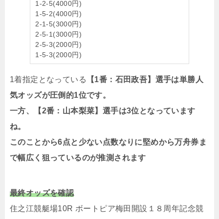
1-2-5(4000円)
1-5-2(4000円)
2-1-5(3000円)
2-5-1(3000円)
2-5-3(2000円)
1-5-3(2000円)
1着指定となっている
【1番：石田政吾】選手は単勝人
気オッズが圧倒的1位です。
一方、【2番：山本梨菜】選手は3位となっています
ね。
このことから6点と少ない点数なりに堅めから万舟券ま
で幅広く狙っているのが推測されます
最終オッズを確認
住之江競艇場10R ボートピア梅田開設１８周年記念競