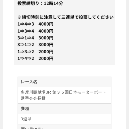
レース名
多摩川競艇場3R 第３５回日本モーターボート
選手会会長賞
券種
3連単