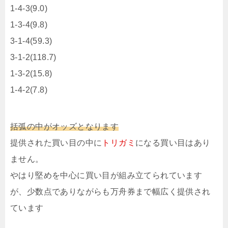
1-4-3(9.0)
1-3-4(9.8)
3-1-4(59.3)
3-1-2(118.7)
1-3-2(15.8)
1-4-2(7.8)
括弧の中がオッズとなります
提供された買い目の中に
トリガミ
になる買い目はあり
ません。
やはり堅めを中心に買い目が組み立てられています
が、少数点でありながらも万舟券まで幅広く提供され
ています