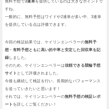
無料予想で
3連単
を提供しているのは大きなポイントで
すね。
一般的に、無料予想はワイドや2連単が多い中、3連単
を提供している点は評価できます。
今回の検証結果では、ケイリンエンペラーの
無料予
想・有料予想ともに高い的中率と安定した回収率を記
録
しました。
そのため、ケイリンエンペラーは
信頼できる競輪予想
サイト
として評価されました。
今後も継続して検証を行い、長期的なパフォーマンス
を追っていきたいと思います！
それでは、ケイリンエンペラーの
無料予想の検証レポ
ート
を詳しくご覧ください！