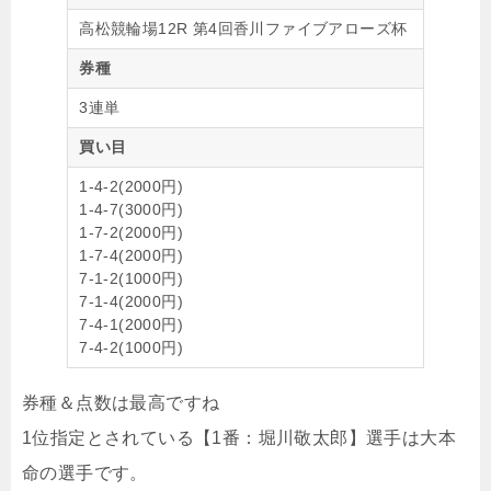
高松競輪場12R 第4回香川ファイブアローズ杯
券種
3連単
買い目
1-4-2(2000円)
1-4-7(3000円)
1-7-2(2000円)
1-7-4(2000円)
7-1-2(1000円)
7-1-4(2000円)
7-4-1(2000円)
7-4-2(1000円)
券種＆点数は最高ですね
1位指定とされている【1番：堀川敬太郎】選手は大本
命の選手です。