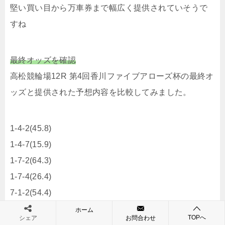
堅い買い目から万車券まで幅広く提供されていそうで
すね
最終オッズを確認
高松競輪場12R 第4回香川ファイブアローズ杯の最終オ
ッズと提供された予想内容を比較してみました。
1-4-2(45.8)
1-4-7(15.9)
1-7-2(64.3)
1-7-4(26.4)
7-1-2(54.4)
7-1-4(23.1)
ホーム
TOPへ
シェア
お問合わせ
7-4-1(25.6)