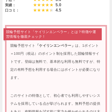
5.0
実績：
4.5
口コミ：
競輪予想サイト「ケイリンエンペラー」とは？特徴や運
営情報を徹底チェック！
競輪予想サイト
「ケイリンエンペラー」
は、1ポイント
＝100円（税込）のポイント制を採用した競輪情報サイ
トです。登録は無料で、基本的な利用も無料ですが、特
定の有料予想を利用する場合にはポイントが必要になり
ます。
このサイトの特徴として、初心者でも利用しやすいシス
テムを採用している点が挙げられます。無料予想の提供
もあり、有料情報を試す前に実力を確かめられるのは大