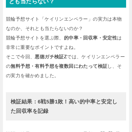
とも当たらない？
競輪予想サイト「ケイリンエンペラー」の実力は本物
なのか、それとも当たらないのか？
競輪予想サイトを選ぶ際、
的中率・回収率・安定性
は
非常に重要なポイントですよね。
そこで今回、
悪徳ガチ検証Z
では、ケイリンエンペラー
の
無料予想・有料予想を複数回にわたって検証
し、そ
の実力を確かめました。
検証結果：6戦5勝1敗！高い的中率と安定し
た回収率を記録