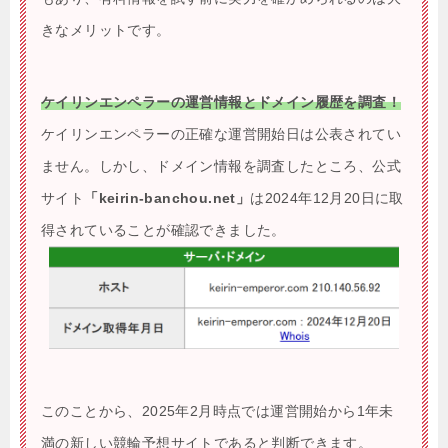
きなメリットです。
ケイリンエンペラーの運営情報とドメイン履歴を調査！
ケイリンエンペラーの正確な運営開始日は公表されてい
ません。しかし、ドメイン情報を調査したところ、公式
サイト
「keirin-banchou.net」
は2024年12月20日に取
得されていることが確認できました。
このことから、2025年2月時点では運営開始から1年未
満の新しい競輪予想サイトであると判断できます。