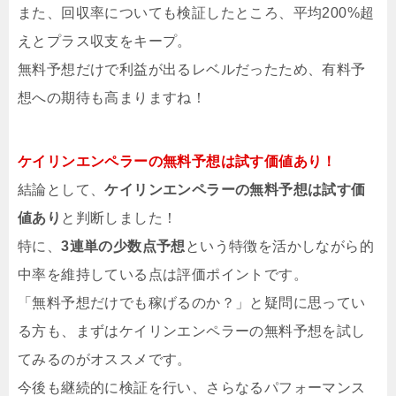
また、回収率についても検証したところ、平均200%超
えとプラス収支をキープ。
無料予想だけで利益が出るレベルだったため、有料予
想への期待も高まりますね！
ケイリンエンペラーの無料予想は試す価値あり！
結論として、
ケイリンエンペラーの無料予想は試す価
値あり
と判断しました！
特に、
3連単の少数点予想
という特徴を活かしながら的
中率を維持している点は評価ポイントです。
「無料予想だけでも稼げるのか？」と疑問に思ってい
る方も、まずはケイリンエンペラーの無料予想を試し
てみるのがオススメです。
今後も継続的に検証を行い、さらなるパフォーマンス