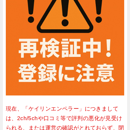
現在、「ケイリンエンペラー」につきまして
は、2ch/5chや口コミ等で評判の悪化が見受け
られる、または運営の確認がとれておらず、閉