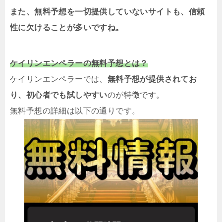
また、無料予想を一切提供していないサイトも、信頼
性に欠けることが多いですね。
ケイリンエンペラーの無料予想とは？
ケイリンエンペラーでは、
無料予想が提供されてお
り、初心者でも試しやすい
のが特徴です。
無料予想の詳細は以下の通りです。