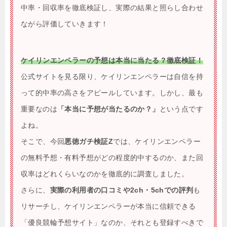
中率・回収率を徹底検証し、実際の結果と照らし合わせ
ながら評価していきます！
ケイリンエンペラーの予想は本当に当たる？徹底検証！
公式サイトを見る限り、ケイリンエンペラーは自信を持
って的中率の高さをアピールしています。しかし、最も
重要なのは
「本当に予想が当たるのか？」
という点です
よね。
そこで、今回
悪徳ガチ検証Z
では、ケイリンエンペラー
の無料予想・有料予想がどの程度的中するのか、また回
収率はどれくらいなのかを徹底的に調査しました。
さらに、
実際の利用者の口コミや2ch・5chでの評判
も
リサーチし、ケイリンエンペラーが本当に信頼できる
「優良競輪予想サイト」なのか、それとも登録すべきで