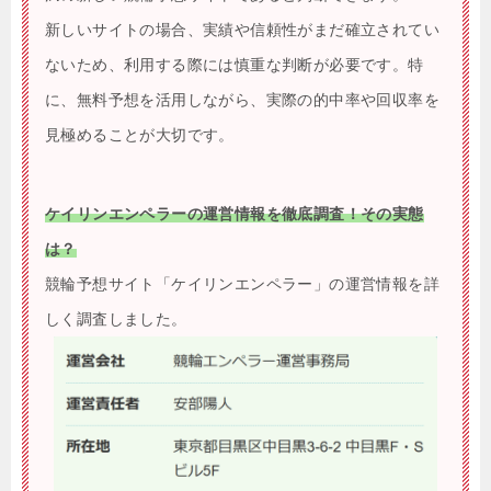
新しいサイトの場合、実績や信頼性がまだ確立されてい
ないため、利用する際には慎重な判断が必要です。特
に、無料予想を活用しながら、実際の的中率や回収率を
見極めることが大切です。
ケイリンエンペラーの運営情報を徹底調査！その実態
は？
競輪予想サイト「ケイリンエンペラー」の運営情報を詳
しく調査しました。