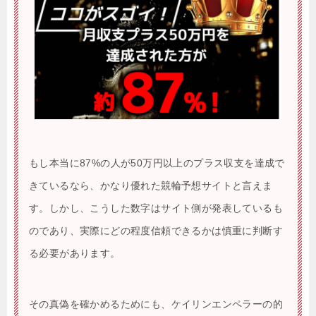
もし本当に87%の人が50万円以上のプラス収支を達成で
きているなら、かなり優れた競輪予想サイトと言えま
す。しかし、こうした数字はサイト側が発表しているも
のであり、実際にどの程度信頼できるかは慎重に判断す
る必要があります。
その真偽を確かめるためにも、ケイリンエンペラーの的