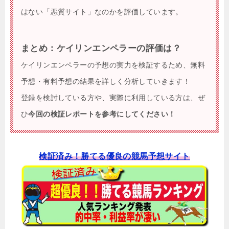
はない「悪質サイト」なのかを評価しています。
まとめ：ケイリンエンペラーの評価は？
ケイリンエンペラーの予想の実力を検証するため、無料
予想・有料予想の結果を詳しく分析していきます！
登録を検討している方や、実際に利用している方は、ぜ
ひ
今回の検証レポートを参考にしてください！
検証済み！勝てる優良の競馬予想サイト