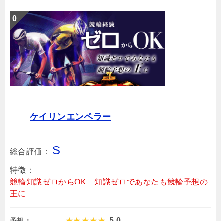
ケイリンエンペラー
S
総合評価：
特徴：
競輪知識ゼロからOK 知識ゼロであなたも競輪予想の
王に
5.0
予想：