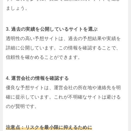
ましょう。
3. 過去の実績を公開しているサイトを選ぶ
透明性の高い予想サイトは、過去の予想結果や実績を
詳細に公開しています。この情報を確認することで、
信頼性を確かめることができます。
4. 運営会社の情報を確認する
優良な予想サイトは、運営会社の所在地や連絡先を明
確に提示しています。これが不明確なサイトは避ける
のが賢明です。
注意点：リスクを最小限に抑えるために