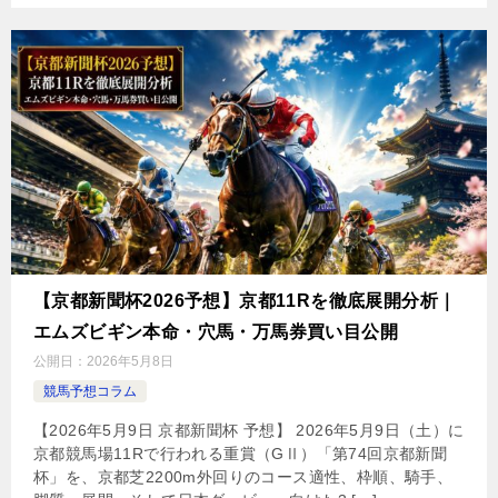
【京都新聞杯2026予想】京都11Rを徹底展開分析｜
エムズビギン本命・穴馬・万馬券買い目公開
公開日：
2026年5月8日
競馬予想コラム
【2026年5月9日 京都新聞杯 予想】 2026年5月9日（土）に
京都競馬場11Rで行われる重賞（GⅡ）「第74回京都新聞
杯」を、京都芝2200m外回りのコース適性、枠順、騎手、