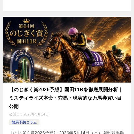
【のじぎく賞2026予想】園田11Rを徹底展開分析｜
ミスティライズ本命・穴馬・現実的な万馬券買い目
公開
公開日：
2026年5月14日
競馬予想コラム
【のじぎく賞2026予想】 2026年5月14日（木）園田競馬場