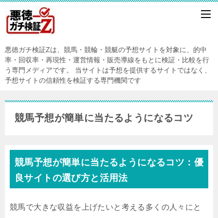
悪徳ガチ検証Zは、競馬・競輪・競艇の予想サイトを対象に、的中
率・回収率・再現性・運営情報・販売導線をもとに検証・比較を行
う専門メディアです。 当サイトは予想を提供するサイトではなく、
予想サイトの信頼性を検証する専門機関です
競馬予想が簡単に当たるようになるコツ
競馬予想が簡単に当たるようになるコツ：優
良サイトの選び方と活用法
競馬で大きな収益を上げたいと考える多くの人々にと