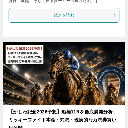
脚質、展開、そして日本ダービーへ向けた3 […]
続きを読む
【かしわ記念2026予想】船橋11Rを徹底展開分析｜
ミッキーファイト本命・穴馬・現実的な万馬券買い
目公開