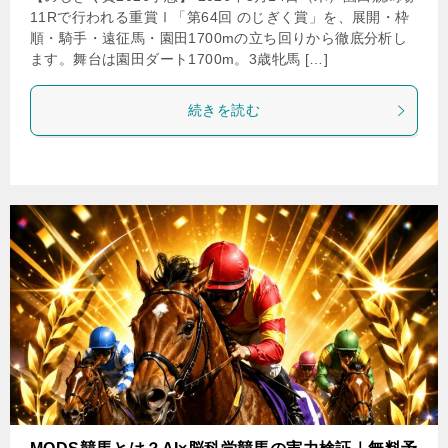
11Rで行われる重賞Ⅰ「第64回 のじぎく賞」を、展開・枠
順・騎手・遠征馬・園田1700mの立ち回りから徹底分析し
ます。舞台は園田ダート1700m。3歳牝馬 […]
続きを読む