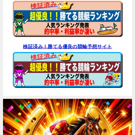
検証済み！勝てる優良の競輪予想サイト