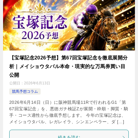
【宝塚記念2026予想】第67回宝塚記念を徹底展開分
析｜メイショウタバル本命・現実的な万馬券買い目
公開
公開日：
2026年6月13日
競馬予想コラム
2026年6月14日（日）に阪神競馬場11Rで行われるG1「第
67回宝塚記念」を、悪徳ガチ検証Zが展開・枠順・脚質・騎
手・コース適性から徹底予想します。 今年の宝塚記念は、
メイショウタバル、レガレイラ、シンエンペラー、ダ […]
続きを読む