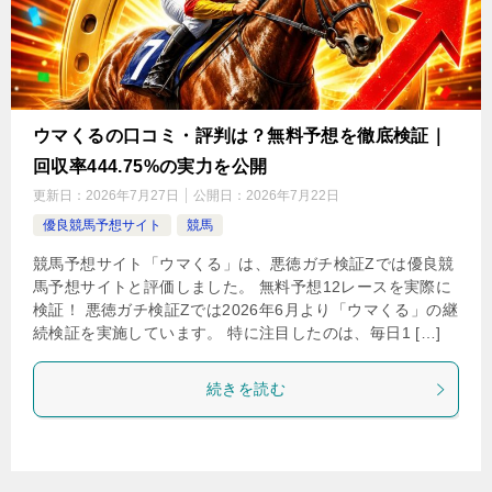
ウマくるの口コミ・評判は？無料予想を徹底検証｜
回収率444.75%の実力を公開
更新日：
2026年7月27日
公開日：
2026年7月22日
優良競馬予想サイト
競馬
競馬予想サイト「ウマくる」は、悪徳ガチ検証Zでは優良競
馬予想サイトと評価しました。 無料予想12レースを実際に
検証！ 悪徳ガチ検証Zでは2026年6月より「ウマくる」の継
続検証を実施しています。 特に注目したのは、毎日1 […]
続きを読む