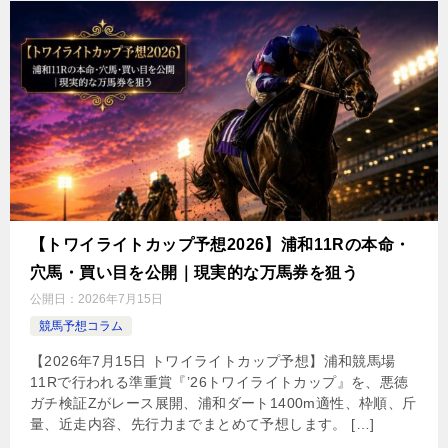
【トワイライトカップ予想2026】浦和11Rの本命・
穴馬・買い目を公開｜現実的な万馬券を狙う
公開日：
2026年7月15日
競馬予想コラム
【2026年7月15日 トワイライトカップ予想】浦和競馬場
11Rで行われる準重賞『’26トワイライトカップ』を、悪徳
ガチ検証Zがレース展開、浦和ダート1400m適性、枠順、斤
量、近走内容、先行力までまとめて予想します。 […]