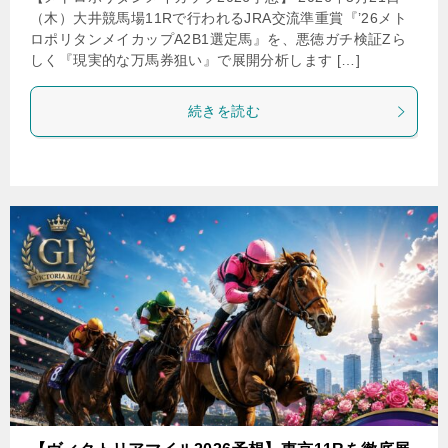
（木）大井競馬場11Rで行われるJRA交流準重賞『’26メト
ロポリタンメイカップA2B1選定馬』を、悪徳ガチ検証Zら
しく『現実的な万馬券狙い』で展開分析します […]
続きを読む