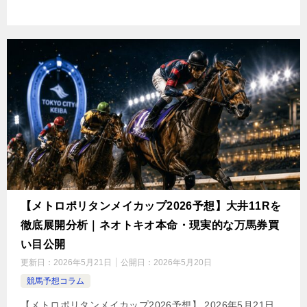
【メトロポリタンメイカップ2026予想】大井11Rを
徹底展開分析｜ネオトキオ本命・現実的な万馬券買
い目公開
更新日：
2026年5月21日
公開日：
2026年5月20日
競馬予想コラム
【メトロポリタンメイカップ2026予想】 2026年5月21日