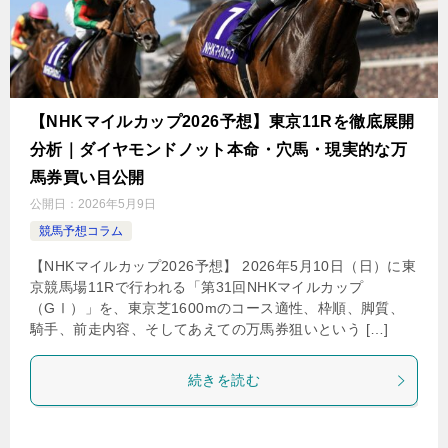
【NHKマイルカップ2026予想】東京11Rを徹底展開
分析｜ダイヤモンドノット本命・穴馬・現実的な万
馬券買い目公開
公開日：
2026年5月9日
競馬予想コラム
【NHKマイルカップ2026予想】 2026年5月10日（日）に東
京競馬場11Rで行われる「第31回NHKマイルカップ
（GⅠ）」を、東京芝1600mのコース適性、枠順、脚質、
騎手、前走内容、そしてあえての万馬券狙いという […]
続きを読む