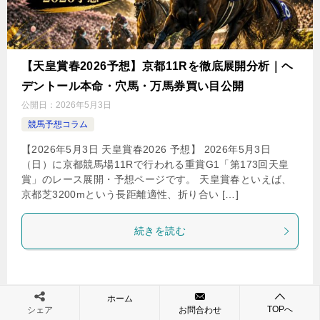
【天皇賞春2026予想】京都11Rを徹底展開分析｜ヘ
デントール本命・穴馬・万馬券買い目公開
公開日：
2026年5月3日
競馬予想コラム
【2026年5月3日 天皇賞春2026 予想】 2026年5月3日
（日）に京都競馬場11Rで行われる重賞G1「第173回天皇
賞」のレース展開・予想ページです。 天皇賞春といえば、
京都芝3200mという長距離適性、折り合い […]
続きを読む
ホーム
TOPへ
シェア
お問合わせ