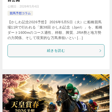
公開日：
2026年5月4日
競馬予想コラム
【かしわ記念2026予想】 2026年5月5日（火）に船橋競馬
場11Rで行われる「第38回 かしわ記念（JpnI）」を、船橋
ダート1600mのコース適性、枠順、脚質、JRA勢と地方勢
の力関係、そして現実的な万馬券狙いとい […]
続きを読む