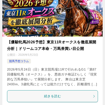
【優駿牝馬2026予想】東京11Rオークスを徹底展開
分析｜ドリームコア本命・万馬券買い目公開
公開日：
2026年5月23日
競馬予想コラム
2026年5月24日（日）東京競馬場11Rで行われるG1『第87
回優駿牝馬（オークス）』を、悪徳ガチ検証Zらしく『現実
的な万馬券狙い』で展開分析します。 舞台は東京芝
2400m。3歳牝馬にとっては能力だけでなく、距離適性 […]
続きを読む