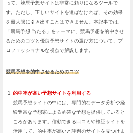
って、競馬予想サイトは非常に頼りになるツールで
す。ただし、正しいサイトを選ばなければ、その効果
を最大限に引き出すことはできません。本記事では、
「競馬予想 当たる」をテーマに、競馬予想を的中させ
るためのコツと優良予想サイトの選び方について、プ
ロフェッショナルな視点で解説します。
競馬予想を的中させるためのコツ
的中率が高い予想サイトを利用する
競馬予想サイトの中には、専門的なデータ分析や経
験豊富な予想家による的確な予想を提供していると
ころがあります。信頼できる口コミや検証サイトを
活用して、的中率が高いと評判のサイトを見つけま