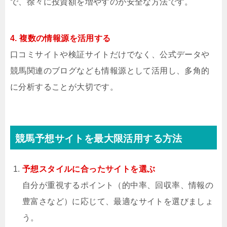
で、徐々に投資額を増やすのが安全な方法です。
4. 複数の情報源を活用する
口コミサイトや検証サイトだけでなく、公式データや
競馬関連のブログなども情報源として活用し、多角的
に分析することが大切です。
競馬予想サイトを最大限活用する方法
予想スタイルに合ったサイトを選ぶ
自分が重視するポイント（的中率、回収率、情報の
豊富さなど）に応じて、最適なサイトを選びましょ
う。