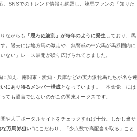
の反応、SNSでのトレンド情報も網羅し、競馬ファンの「知りた
まりながらも
「思わぬ波乱」が毎年のように発生
しており、馬
ます。過去には地方馬の激走や、無警戒の中穴馬が馬券圏内に
たいない」レース展開が繰り広げられてきました。
力馬に加え、南関東・愛知・兵庫などの実力派牝馬たちが名を
大いにあり得るメンバー構成
となっています。「本命党」には
言っても過言ではないのがこの関東オークスです。
新聞や大手ポータルサイトをチェックすれば十分。しかし当サ
的な万馬券狙い”
にこだわり、「少点数で高配当を取る」こと