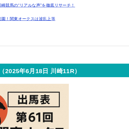
崎競馬の“リアルな声”を徹底リサーチ！
楽園！関東オークスは波乱上等
025年6月18日 川崎11R）