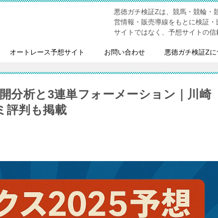
悪徳ガチ検証Zは、競馬・競輪・
営情報・販売導線をもとに検証・
サイトではなく、予想サイトの信
オートレース予想サイト
お問い合わせ
悪徳ガチ検証Zに
展開分析と3連単フォーメーション｜川崎
ミ評判も掲載