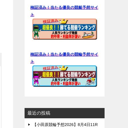
検証済み！当たる優良の競艇予想サイ
ト
検証済み！当たる優良の競輪予想サイ
ト
最近の投稿
【小田原競輪予想2026】8月4日11R