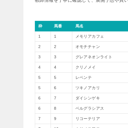
教師情報を丁寧に確認して、展開予想や買
枠
馬番
馬名
1
1
メモリアカフェ
2
2
オモチチャン
3
3
グレアネオンライト
4
4
クリノメイ
5
5
レペンテ
5
6
ツキノアカリ
6
7
ダイシンゲキ
6
8
ベルグラシアス
7
9
リコーテリア