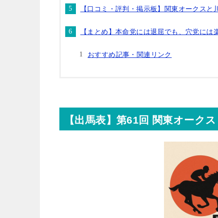
【口コミ・評判・掲示板】関東オークスと川
【まとめ】本命党には退屈でも、穴党には
おすすめ記事・関連リンク
【出馬表】第61回 関東オークス（2