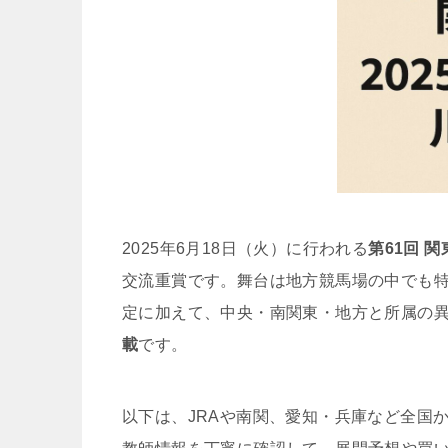
2025年6月18日（火）に行われる
第61回 関
交流重賞です。舞台は地方競馬場の中でも
定に加えて、中央・南関東・地方と所属の異
載
です。
以下は、JRAや南関、愛知・兵庫など全国