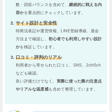
数・回収バランスを含めて、
継続的に戦える内
容か
を重点的にチェックしています。
サイト設計と安全性
特商法表記や運営情報、LINE登録導線、退会
方法まで確認し、
初心者でも利用しやすい設計
か
を検証しています。
口コミ・評判のリアル
利用者から寄せられた口コミ、SNS、2ch/5ch
なども確認。
良い評価だけでなく、
実際に使った際の注意点
やリアルな温度感
も含めて整理しています。