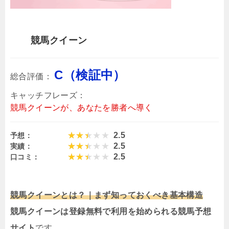
競馬クイーン
C（検証中）
総合評価：
キャッチフレーズ：
競馬クイーンが、あなたを勝者へ導く
2.5
予想：
2.5
実績：
2.5
口コミ：
競馬クイーンとは？｜まず知っておくべき基本構造
競馬クイーンは登録無料で利用を始められる競馬予想
サイト
です。