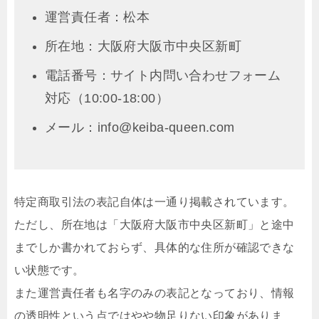
運営責任者：松本
所在地：大阪府大阪市中央区新町
電話番号：サイト内問い合わせフォーム
対応（10:00-18:00）
メール：info@keiba-queen.com
特定商取引法の表記自体は一通り掲載されています。
ただし、所在地は「大阪府大阪市中央区新町」と途中
までしか書かれておらず、
具体的な住所が確認できな
い
状態です。
また運営責任者も名字のみの表記となっており、情報
の透明性という点ではやや物足りない印象がありま