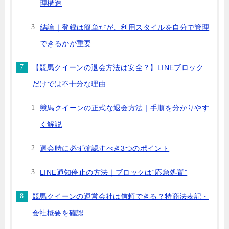
理構造
結論｜登録は簡単だが、利用スタイルを自分で管理
できるかが重要
【競馬クイーンの退会方法は安全？】LINEブロック
だけでは不十分な理由
競馬クイーンの正式な退会方法｜手順を分かりやす
く解説
退会時に必ず確認すべき3つのポイント
LINE通知停止の方法｜ブロックは“応急処置”
競馬クイーンの運営会社は信頼できる？特商法表記・
会社概要を確認