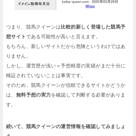
つまり、競馬クイーンは
比較的新しく登場した競馬予
想サイト
である可能性が高いと言えます。
もちろん、新しいサイトだから危険というわけではあ
りません。
しかし、
運営歴が浅い＝予想精度の実績がまだ十分に
検証されていない
ことは事実です。
そのため、競馬クイーンが信頼できるサイトかどうか
は、
無料予想の実力
を確認して判断する必要がありま
す。
続いて、競馬クイーンの運営情報を確認してみましょ