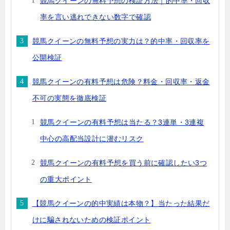
競馬クイーンの無料予想の検証方法｜的中率・回収
率を言い逃れできない数字で確認
競馬クイーンの無料予想の実力は？的中率・回収率を
公開検証
競馬クイーンの有料予想は危険？料金・回収率・返金
不可の実態を徹底検証
競馬クイーンの有料予想は当たる？3連単・3連複
中心の高配当設計に潜むリスク
競馬クイーンの有料予想を買う前に確認したい3つ
の重大ポイント
【競馬クイーンの的中実績は本物？】当たった結果だ
けに騙されないための検証ポイント