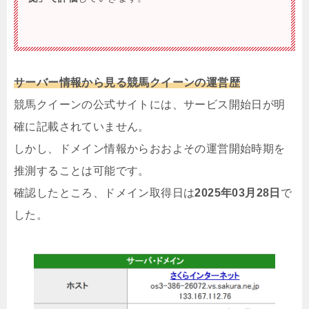
サーバー情報から見る競馬クイーンの運営歴
競馬クイーンの公式サイトには、サービス開始日が明
確に記載されていません。
しかし、ドメイン情報からおおよその運営開始時期を
推測することは可能です。
確認したところ、ドメイン取得日は
2025年03月28日
で
した。