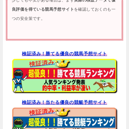
良評価を得ている競馬予想サイト
を確認しておくのも一
つの安全策です。
検証済み！勝てる優良の競馬予想サイト
検証済み！当たる優良の競艇予想サイト