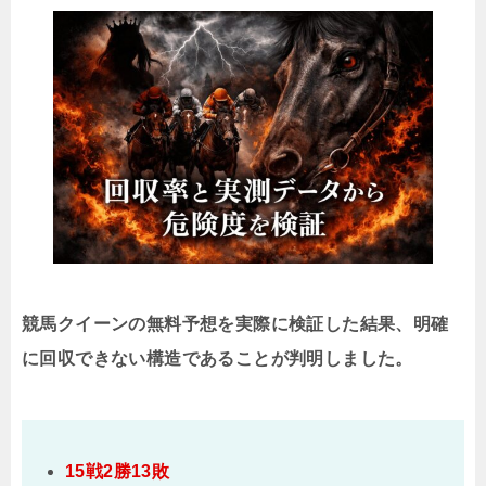
競馬クイーンの無料予想を実際に検証した結果、明確
に回収できない構造であることが判明しました。
15戦2勝13敗