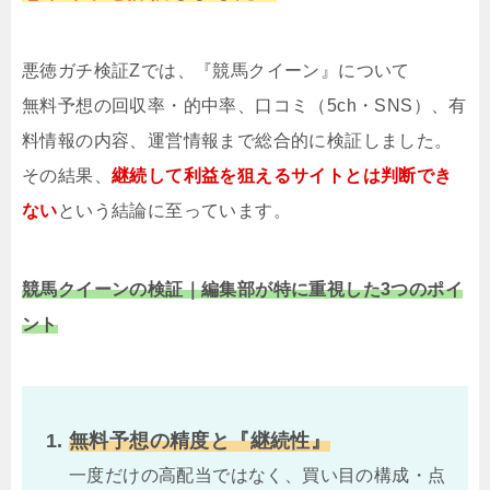
悪徳ガチ検証Zでは、『競馬クイーン』について
無料予想の回収率・的中率、口コミ（5ch・SNS）、有
料情報の内容、運営情報まで総合的に検証しました。
その結果、
継続して利益を狙えるサイトとは判断でき
ない
という結論に至っています。
競馬クイーンの検証｜編集部が特に重視した3つのポイ
ント
無料予想の精度と『継続性』
一度だけの高配当ではなく、買い目の構成・点