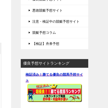
悪徳競艇予想サイト
注意・検証中の競艇予想サイト
競艇予想コラム
【検証】舟券予想
優良予想サイトランキング
検証済み！勝てる優良の競馬予想サイ
ト