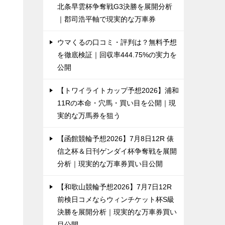
北条早雲杯争奪戦G3決勝を展開分析
｜郡司浩平軸で現実的な万車券
ウマくるの口コミ・評判は？無料予想
を徹底検証｜回収率444.75%の実力を
公開
【トワイライトカップ予想2026】浦和
11Rの本命・穴馬・買い目を公開｜現
実的な万馬券を狙う
【函館競輪予想2026】7月8日12R 俵
信之杯＆日刊ゲンダイ杯争奪戦を展開
分析｜現実的な万車券買い目公開
【和歌山競輪予想2026】7月7日12R
前検日コメならウィンチケット杯S級
決勝を展開分析｜現実的な万車券買い
目公開