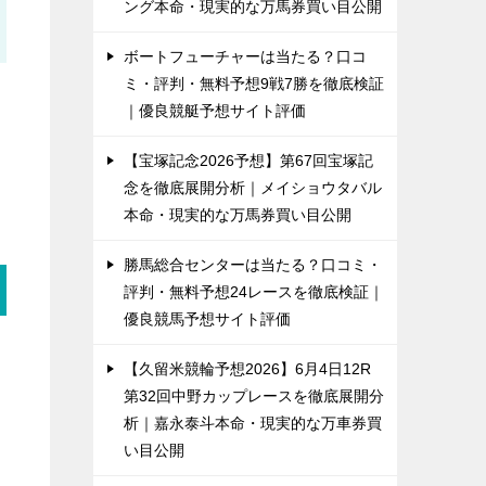
ング本命・現実的な万馬券買い目公開
ボートフューチャーは当たる？口コ
ミ・評判・無料予想9戦7勝を徹底検証
｜優良競艇予想サイト評価
【宝塚記念2026予想】第67回宝塚記
念を徹底展開分析｜メイショウタバル
本命・現実的な万馬券買い目公開
勝馬総合センターは当たる？口コミ・
評判・無料予想24レースを徹底検証｜
優良競馬予想サイト評価
【久留米競輪予想2026】6月4日12R
第32回中野カップレースを徹底展開分
析｜嘉永泰斗本命・現実的な万車券買
い目公開