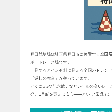
戸田競艇場は埼玉県戸田市に位置する
全国
ボートレース場です。
一見するとイン有利に見える全国のトレン
「逆転の舞台」が整っています。
とくにSGや記念競走などレベルの高いレー
発。1号艇を買えば安心――という“常識”は