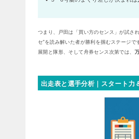
つまり、戸田は「買い方のセンス」が試され
セ”を読み解いた者が勝利を掴むステージで
展開と隊形、そして舟券センス次第では、
出走表と選手分析｜スタート力