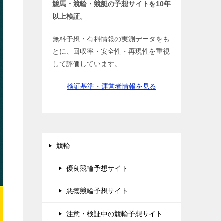
競馬・競輪・競艇の予想サイトを10年
以上検証。
無料予想・有料情報の実測データをも
とに、回収率・安全性・再現性を重視
して評価しています。
検証基準・運営者情報を見る
競輪
優良競輪予想サイト
悪徳競輪予想サイト
注意・検証中の競輪予想サイト