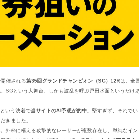
で開催される
第35回グランドチャンピオン（SG）12R
は、全
。SGという大舞台、しかも波乱を呼ぶ戸田水面というだけ
」という決着で
当サイトのAI予想が的中
。堅すぎず、それでい
ただきました。
み。外枠に構える攻撃的なレーサーが複数存在し、単純なイン