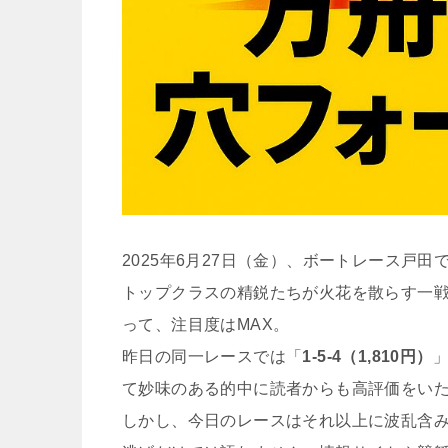
2025年6月27日（金）、ボートレース戸田
トップクラスの精鋭たちが火花を散らす一戦
って、注目度はMAX。
昨日の同一レースでは「
1-5-4（1,810円）
て妙味のある的中に読者からも高評価をい
しかし、今日のレースはそれ以上に波乱含