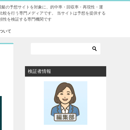
競艇の予想サイトを対象に、的中率・回収率・再現性・運
比較を行う専門メディアです。 当サイトは予想を提供する
頼性を検証する専門機関です
ついて
検証者情報