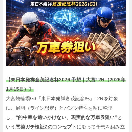
【東日本発祥倉茂記念杯2026 予想｜大宮12R（2026年
1月15日）】
大宮競輪場G3「東日本発祥倉茂記念杯」12Rを対象
に、展開（ライン想定）とバンク特性を軸に整理
し、
“的中率を追いかけない、現実的な万車券狙い”
と
いう
悪徳ガチ検証Zのコンセプト
に沿って予想を組み立