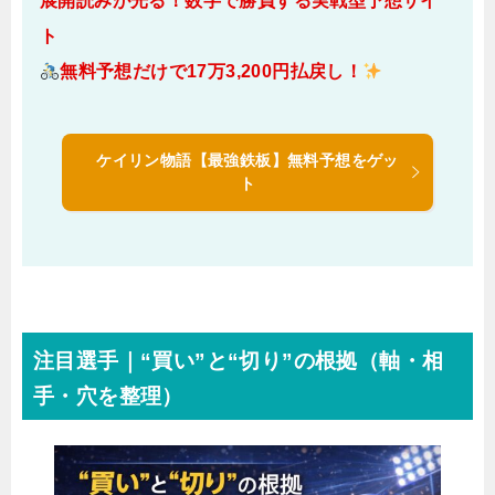
展開読みが光る！
数字で勝負する実戦型予想サイ
ト
無料予想だけで17万3,200円払戻し！
ケイリン物語【最強鉄板】無料予想をゲッ
ト
注目選手｜“買い”と“切り”の根拠（軸・相
手・穴を整理）