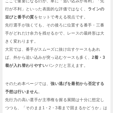
ここで重要になるのが、単に「追い込みが有利」「先
行が不利」といった表面的な評価ではなく、
ラインの
並びと番手の質
をセットで考える視点です。
先行選手が強くても、その後ろに位置する番手・三番
手がどれだけ余力を残せるかで、レースの最終形は大
きく変わります。
大宮では、番手がスムーズに抜け出すケースもあれ
ば、外から追い込みが突っ込むケースも多く、
2着・3
着が入れ替わりやすい
バンクだと言えます。
そのため本ページでは、
強い逃げを最初から否定する
予想は行いません
。
先行力の高い選手が主導権を握る展開は十分に想定し
つつも、「そのまま1・2・3着まで固まるかどうか」は