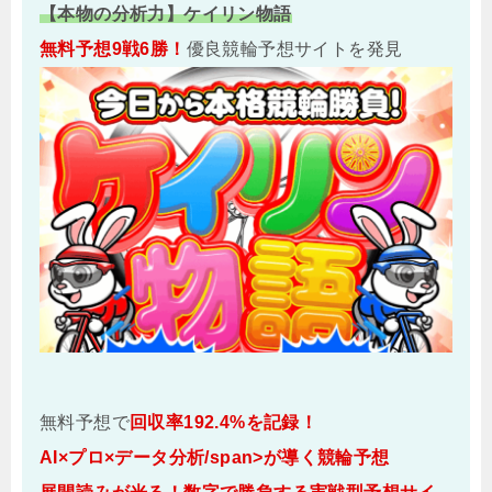
【本物の分析力】ケイリン物語
無料予想9戦6勝！
優良競輪予想サイトを発見
無料予想で
回収率192.4%を記録！
AI×プロ×データ分析/span>が導く競輪予想