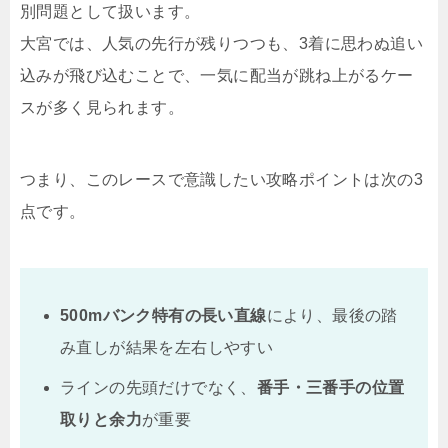
別問題として扱います。
大宮では、人気の先行が残りつつも、3着に思わぬ追い
込みが飛び込むことで、一気に配当が跳ね上がるケー
スが多く見られます。
つまり、このレースで意識したい攻略ポイントは次の3
点です。
500mバンク特有の長い直線
により、最後の踏
み直しが結果を左右しやすい
ラインの先頭だけでなく、
番手・三番手の位置
取りと余力
が重要