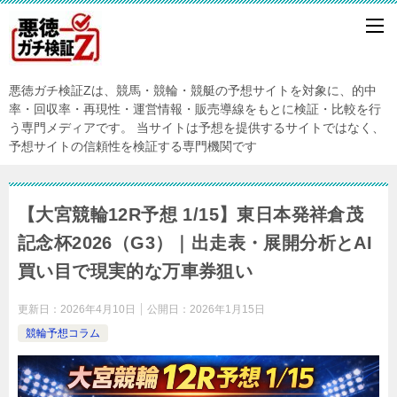
悪徳ガチ検証Zは、競馬・競輪・競艇の予想サイトを対象に、的中
率・回収率・再現性・運営情報・販売導線をもとに検証・比較を行
う専門メディアです。 当サイトは予想を提供するサイトではなく、
予想サイトの信頼性を検証する専門機関です
【大宮競輪12R予想 1/15】東日本発祥倉茂
記念杯2026（G3）｜出走表・展開分析とAI
買い目で現実的な万車券狙い
更新日：
2026年4月10日
公開日：
2026年1月15日
競輪予想コラム