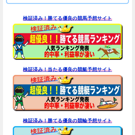
検証済み！勝てる優良の競馬予想サイト
検証済み！当たる優良の競艇予想サイト
検証済み！勝てる優良の競輪予想サイト