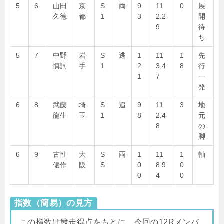
5
6
山田
京
S
両
9
11
0
展
久徳
都
1
3
2.2
開
9
待
ち
5
7
中野
岩
S
逃
1
11
1
先
慎詞
手
1
2
3.4
8
行
1
7
一
発
6
8
武藤
埼
S
追
9
11
3
地
龍生
玉
1
8
2.4
元
8
の
脚
6
9
古性
大
S
両
1
11
1
軸
優作
阪
S
0
8.9
0
0
4
0
指数（簡易）の見方
この指数は競走得点をもとに、今回の12Rメンバ