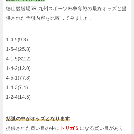
徳山競艇場5R 九州スポーツ杯争奪戦の最終オッズと提
供された予想内容を比較してみました。
1-4-5(9.8)
1-5-4(25.8)
4-1-5(32.2)
1-4-2(12.0)
4-5-1(77.8)
1-4-3(7.4)
1-2-4(14.5)
括弧の中がオッズとなります
提供された買い目の中に
トリガミ
になる買い目があり