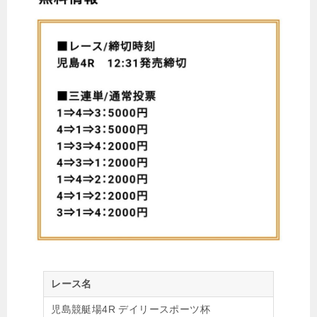
レース名
児島競艇場4R デイリースポーツ杯