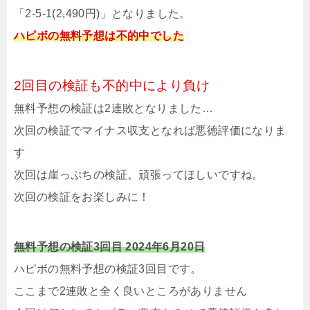
「2-5-1(2,490円)」となりました。
ハピボの無料予想は不的中でした
2回目の検証も不的中により負け
無料予想の検証は2連敗となりました…
次回の検証でマイナス収支となれば悪徳評価になりま
す
次回は崖っぷちの検証。頑張ってほしいですね。
次回の検証をお楽しみに！
無料予想の検証3回目 2024年6月20日
ハピボの無料予想の検証3回目です。
ここまで2連敗と全く良いところがありません