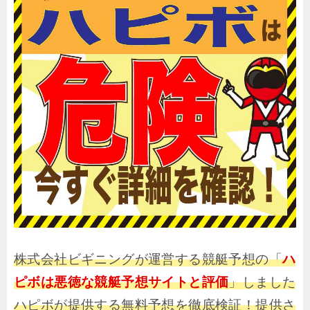
株式会社ビギニングが運営する競艇予想の「
ハ
ピボは悪徳な競艇予想サイトと評価
」しました
ハピボが提供する無料予想を徹底検証！提供さ