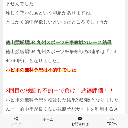
ませんでした
珍しく堅いなぁという印象がありますね。
とにかく的中が欲しいといったところでしょうか
徳山競艇場5R 九州スポーツ杯争奪戦のレース結果
徳山競艇場5R 九州スポーツ杯争奪戦の3連単は「1-3-
4(740円)」となりました。
ハピボの無料予想は不的中でした
3回目の検証も不的中で負け！悪徳評価！！
ハピボの無料予想を検証した結果3戦3敗となりました
んー、的中率が良くない競艇予想サイトを利用するメ
リットは無さそうですね
ホーム
TOPへ
シェア
お問合わせ
ハピボに関しては今後も検証を続けますが、現時点で