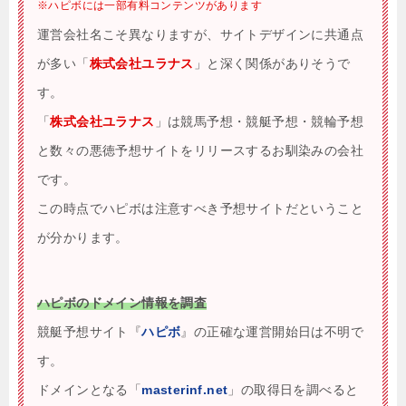
※ハピボには一部有料コンテンツがあります
運営会社名こそ異なりますが、サイトデザインに共通点
が多い「
株式会社ユラナス
」と深く関係がありそうで
す。
「
株式会社ユラナス
」は競馬予想・競艇予想・競輪予想
と数々の悪徳予想サイトをリリースするお馴染みの会社
です。
この時点でハピボは注意すべき予想サイトだということ
が分かります。
ハピボのドメイン情報を調査
競艇予想サイト『
ハピボ
』の正確な運営開始日は不明で
す。
ドメインとなる「
masterinf.net
」の取得日を調べると