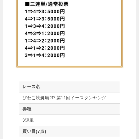
レース名
びわこ競艇場2R 第11回イースタンヤング
券種
3連単
買い目(7点)