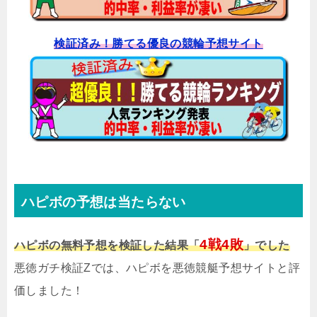
検証済み！勝てる優良の競輪予想サイト
ハピボの予想は当たらない
4戦4敗
ハピボの無料予想を検証した結果「
」でした
悪徳ガチ検証Zでは、ハピボを悪徳競艇予想サイトと評
価しました！