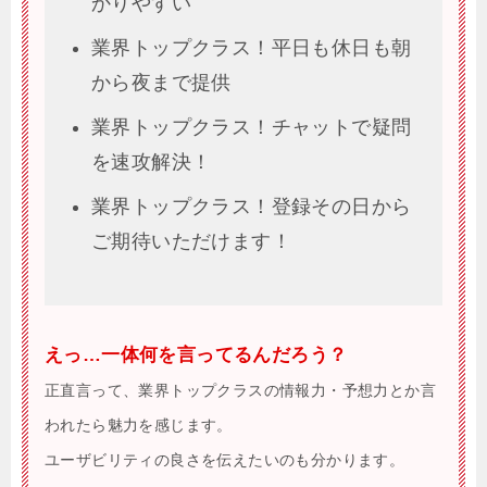
かりやすい
業界トップクラス！平日も休日も朝
から夜まで提供
業界トップクラス！チャットで疑問
を速攻解決！
業界トップクラス！登録その日から
ご期待いただけます！
えっ…一体何を言ってるんだろう？
正直言って、業界トップクラスの情報力・予想力とか言
われたら魅力を感じます。
ユーザビリティの良さを伝えたいのも分かります。