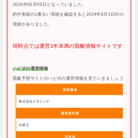
2024年02月05日となっていました。
的中実績の1番古い実績を確認すると2024年6月1日付の
実績がありました。
現時点では運営1年未満の競艇情報サイトです
ハピボの運営情報
競艇予想サイトのハピボの運営情報を見ていきましょう