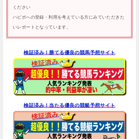
ください
ハピボへの登録・利用を考えている方にみていただきた
いレポートとなっています。
検証済み！勝てる優良の競馬予想サイト
検証済み！当たる優良の競艇予想サイト