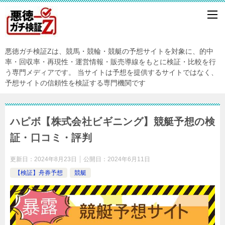
悪徳ガチ検証Zは、競馬・競輪・競艇の予想サイトを対象に、的中
率・回収率・再現性・運営情報・販売導線をもとに検証・比較を行
う専門メディアです。 当サイトは予想を提供するサイトではなく、
予想サイトの信頼性を検証する専門機関です
ハピボ【株式会社ビギニング】競艇予想の検
証・口コミ・評判
更新日：
2024年8月23日
公開日：
2024年6月11日
【検証】舟券予想
競艇