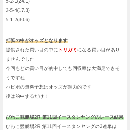
5-2-1(24.1)
2-5-4(17.3)
5-1-2(30.6)
括弧の中がオッズとなります
提供された買い目の中に
トリガミ
になる買い目があり
ませんでした
今回もどの買い目が的中しても回収率は大満足できそ
うですね
ハピボの無料予想はオッズが魅力的です
後は的中するだけ！
びわこ競艇場2R 第11回イースタンヤングのレース結果
びわこ競艇場2R 第11回イースタンヤングの3連単は