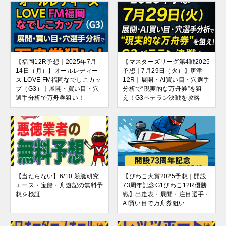
【福岡12R予想｜2025年7月
【マスターズリーグ第4戦2025
14日（月）】オールレディー
予想｜7月29日（火）】唐津
ス LOVE FM福岡なでしこカッ
12R｜展開・AI買い目・穴選手
プ（G3）｜展開・買い目・穴
分析で“現実的な万舟券”を狙
選手分析で万舟券狙い！
え！G3ベテラン決戦を攻略
【当たらない】6/10 競艇研究
【びわこ大賞2025予想｜開設
エース・宝船・舟遊記の無料予
73周年記念G1びわこ12R優勝
想を検証
戦】出走表・展開・注目選手・
AI買い目で万舟券狙い