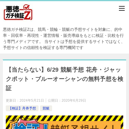
悪徳ガチ検証Zは、競馬・競輪・競艇の予想サイトを対象に、的中
率・回収率・再現性・運営情報・販売導線をもとに検証・比較を行
う専門メディアです。 当サイトは予想を提供するサイトではなく、
予想サイトの信頼性を検証する専門機関です
【当たらない】6/29 競艇予想 花舟・ジャッ
クポット・ブルーオーシャンの無料予想を検
証
更新日：
2024年5月21日
公開日：
2020年6月29日
【検証】舟券予想
競艇