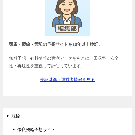
競馬・競輪・競艇の予想サイトを10年以上検証。
無料予想・有料情報の実測データをもとに、回収率・安全
性・再現性を重視して評価しています。
検証基準・運営者情報を見る
競輪
優良競輪予想サイト