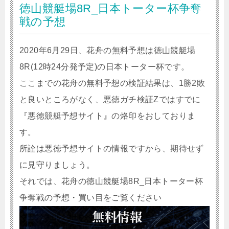
徳山競艇場8R_日本トーター杯争奪
戦の予想
2020年6月29日、花舟の無料予想は徳山競艇場
8R(12時24分発予定)の日本トーター杯です。
ここまでの花舟の無料予想の検証結果は、1勝2敗
と良いところがなく、悪徳ガチ検証Zではすでに
『悪徳競艇予想サイト』の烙印をおしておりま
す。
所詮は悪徳予想サイトの情報ですから、期待せず
に見守りましょう。
それでは、花舟の徳山競艇場8R_日本トーター杯
争奪戦の予想・買い目をご覧ください