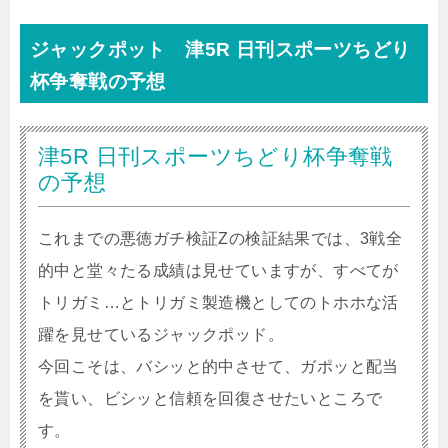
ジャックポット 津5R 日刊スポーツちどり
杯争奪戦の予想
津5R 日刊スポーツちどり杯争奪戦
の予想
これまでの悪徳ガチ検証Zの検証結果では、3戦全
的中と堂々たる成績は見せていますが、すべてが
トリガミ…とトリガミ製造機としてのトホホな活
躍を見せているジャックポッド。
今回こそは、バシッと的中させて、ガポッと配当
を貰い、ビシッと信頼を回復させたいところで
す。