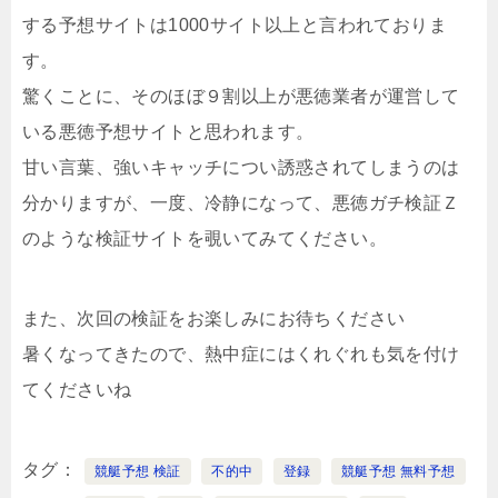
する予想サイトは1000サイト以上と言われておりま
す。
驚くことに、そのほぼ９割以上が悪徳業者が運営して
いる悪徳予想サイトと思われます。
甘い言葉、強いキャッチについ誘惑されてしまうのは
分かりますが、一度、冷静になって、悪徳ガチ検証Ｚ
のような検証サイトを覗いてみてください。
また、次回の検証をお楽しみにお待ちください
暑くなってきたので、熱中症にはくれぐれも気を付け
てくださいね
タグ
競艇予想 検証
不的中
登録
競艇予想 無料予想