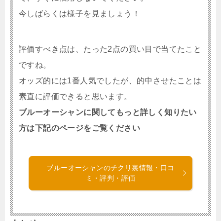
今しばらくは様子を見ましょう！
評価すべき点は、たった2点の買い目で当てたこと
ですね。
オッズ的には1番人気でしたが、的中させたことは
素直に評価できると思います。
ブルーオーシャンに関してもっと詳しく知りたい
方は下記のページをご覧ください
ブルーオーシャンのチクリ裏情報・口コ
ミ・評判・評価