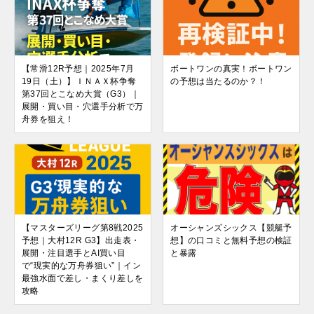
【常滑12R予想｜2025年7月
ボートワンの真実！ボートワン
19日（土）】ＩＮＡＸ杯争奪
の予想は当たるのか？！
第37回とこなめ大賞（G3）｜
展開・買い目・穴選手分析で万
舟券を狙え！
【マスターズリーグ第8戦2025
オーシャンズシックス【競艇予
予想｜大村12R G3】出走表・
想】の口コミと無料予想の検証
展開・注目選手とAI買い目
と暴露
で“現実的な万舟券狙い”｜イン
最強水面で差し・まくり差しを
攻略