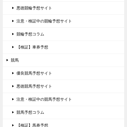
悪徳競輪予想サイト
注意・検証中の競輪予想サイト
競輪予想コラム
【検証】車券予想
競馬
優良競馬予想サイト
悪徳競馬予想サイト
注意・検証中の競馬予想サイト
競馬予想コラム
【検証】馬券予想