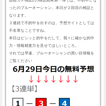
悪徳ガチ検証Zの検証結果第一弾では、不的中とな
ったのブルーオーシャン。本日が２回目の検証と
なります。
２連続で不的中を出すのは、予想サイトとしては
不名誉なことですね。
本日はビシッと的中をだして、我々に確かな的中
力・情報精査力を見せてほしいところ。
それでは早速、ブルーオーシャンの買い目情報を
ご覧ください