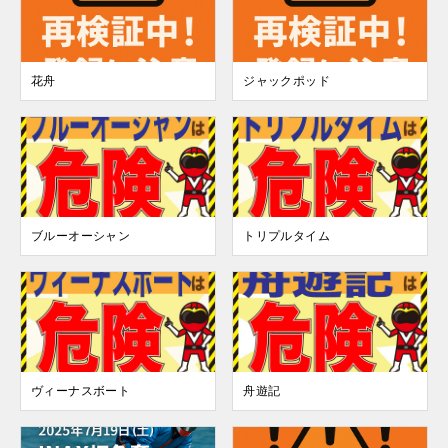
花舟
ジャックポッド
ブルーオーシャン
トリプルタイム
ヴィーナスボート
舟遊記