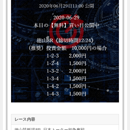
レース内容
徳山競艇場8R_日本トーター杯争奪戦