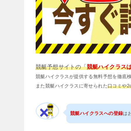
競艇予想サイトの「
競艇ハイクラス
競艇ハイクラスが提供する無料予想を徹底
また競艇ハイクラスに寄せられた
口コミや2
競艇ハイクラスへの登録
は