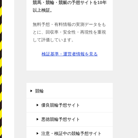
競馬・競輪・競艇の予想サイトを10年
以上検証。
無料予想・有料情報の実測データをも
とに、回収率・安全性・再現性を重視
して評価しています。
検証基準・運営者情報を見る
競輪
優良競輪予想サイト
悪徳競輪予想サイト
注意・検証中の競輪予想サイト