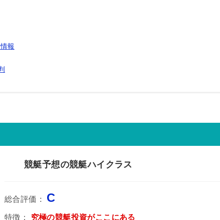
営情報
判
競艇予想の競艇ハイクラス
C
総合評価：
特徴：
究極の競艇投資がここにある