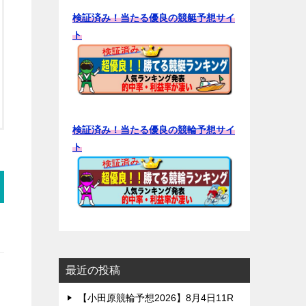
検証済み！当たる優良の競艇予想サイ
ト
検証済み！当たる優良の競輪予想サイ
ト
最近の投稿
【小田原競輪予想2026】8月4日11R