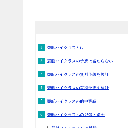
競艇ハイクラスとは
競艇ハイクラスの予想は当たらない
競艇ハイクラスの無料予想を検証
競艇ハイクラスの有料予想を検証
競艇ハイクラスの的中実績
競艇ハイクラスへの登録・退会