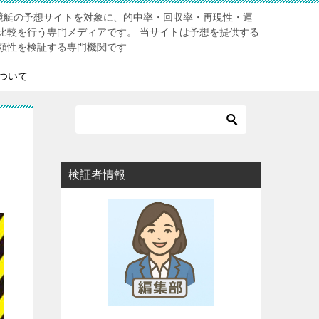
競艇の予想サイトを対象に、的中率・回収率・再現性・運
比較を行う専門メディアです。 当サイトは予想を提供する
頼性を検証する専門機関です
ついて
検証者情報