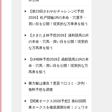
【第23回さわやかチャレンジC予想
2026】松戸競輪1Rの本命・穴選手・
買い目を公開！現実的な万車券を狙う
【さきたま杯予想2026】浦和競馬11R
の本命・穴馬・買い目を公開！現実的
な万馬券を狙う
【UHB杯予想2026】函館競馬11Rの本
命・穴馬・買い目を公開！現実的な万
馬券を狙う
勝方艇は優良？悪質？口コミ・評判・
無料予想を調査
【関東オークス2026予想】第62回関
東オークスを徹底展開分析｜ジュワネ