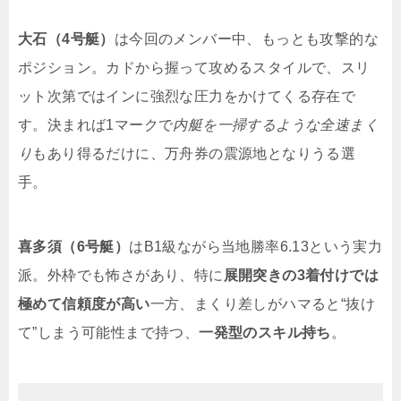
大石（4号艇）
は今回のメンバー中、もっとも攻撃的な
ポジション。カドから握って攻めるスタイルで、スリ
ット次第ではインに強烈な圧力をかけてくる存在で
す。決まれば1マークで
内艇を一掃するような全速まく
り
もあり得るだけに、万舟券の震源地となりうる選
手。
喜多須（6号艇）
はB1級ながら当地勝率6.13という実力
派。外枠でも怖さがあり、特に
展開突きの3着付けでは
極めて信頼度が高い
一方、まくり差しがハマると“抜け
て”しまう可能性まで持つ、
一発型のスキル持ち
。