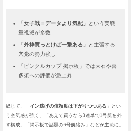
「女子戦＝データより気配」
という実戦
重視派が多数
「外枠買っとけば一撃ある」
と主張する
穴党の勢力強し
「ピンクルカップ 掲示板」では大石や喜
多須への評価が急上昇
総じて、「
イン逃げの信頼度は下がりつつある
」とい
う空気感が強く、「あえて買うなら3連単で1号艇を外
す構成」「掲示板で話題の6号艇絡み」などが主流に。