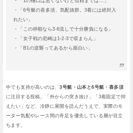
・「1の樋口は悪くないけど信頼までは…」
・「6号艇の喜多須、気配抜群。3着には絶対入
れたい」
・「この枠順なら3-6流しで十分勝負になる」
・「女子戦の尼崎は1-2-3で収まらん」
・「B1の逆襲ってあるから面白い」
中でも支持が高いのは、
3号艇・山本と6号艇・喜多須
に注目する投稿。「外からの突き抜け」「3着固定で抑
えたい」など、冷静に展開を読んだうえで、実際のモ
ーター気配やレース間の舟足を優先している層が目立
ちます。