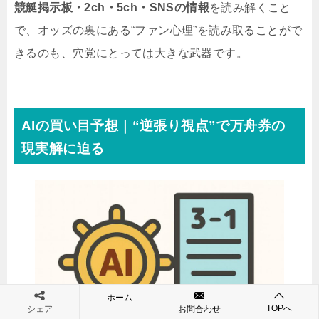
競艇掲示板・2ch・5ch・SNSの情報
を読み解くこと
で、オッズの裏にある“ファン心理”を読み取ることがで
きるのも、穴党にとっては大きな武器です。
AIの買い目予想｜“逆張り視点”で万舟券の
現実解に迫る
ホーム
TOPへ
シェア
お問合わせ