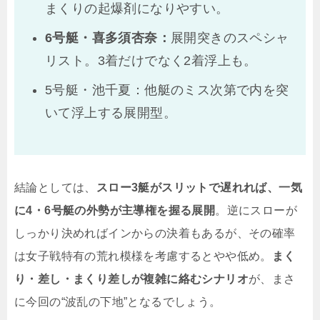
まくりの起爆剤になりやすい。
6号艇・喜多須杏奈：
展開突きのスペシャ
リスト。3着だけでなく2着浮上も。
5号艇・池千夏：他艇のミス次第で内を突
いて浮上する展開型。
結論としては、
スロー3艇がスリットで遅れれば、一気
に4・6号艇の外勢が主導権を握る展開
。逆にスローが
しっかり決めればインからの決着もあるが、その確率
は女子戦特有の荒れ模様を考慮するとやや低め。
まく
り・差し・まくり差しが複雑に絡むシナリオ
が、まさ
に今回の“波乱の下地”となるでしょう。