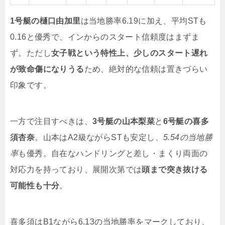
1号艇の樋口由加里
は当地勝率6.19に加え、平均STも
0.16と優秀で、インからのスタート信頼度はまずま
ず。ただし
女子戦という特性上、少しのスタート遅れ
が致命傷になりうる
ため、絶対的な信頼は置きづらい
印象です。
一方で注目すべきは、
3号艇の山本梨菜
と
6号艇の喜多
須杏奈
。山本はA2級ながらSTも安定し、
5.54の当地勝
率
も優秀。自在なハンドリングと差し・まくり両面の
対応力を持っており、展開次第では
頭まで突き抜ける
可能性も十分
。
喜多須はB1ながら6.13の当地勝率をマークしており、