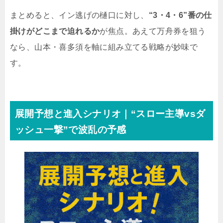
まとめると、イン逃げの樋口に対し、
“3・4・6”番の仕
掛けがどこまで迫れるか
が焦点。あえて万舟券を狙う
なら、山本・喜多須を軸に組み立てる戦略が妙味で
す。
展開予想と進入シナリオ｜“スロー主導vsダ
ッシュ一撃”で波乱の予感