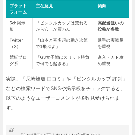
プラット
主な意見
傾向
フォーム
5ch掲示
「ピンクルカップは荒れる
高配当狙いの
板
から穴しか買わん」
投稿が多数
Twitter
「山本と喜多須の動き次第
選手の実戦足
（X）
で1飛ぶよ」
を重視
競艇ブロ
「G3女子戦はスリット勝負
進入・カド攻
グ系
で何でも起きる」
め重視
実際、「尼崎競艇 口コミ」や「ピンクルカップ 評判」
などの検索ワードでSNSや掲示板をチェックすると、
以下のようなユーザーコメントが多数見受けられま
す。