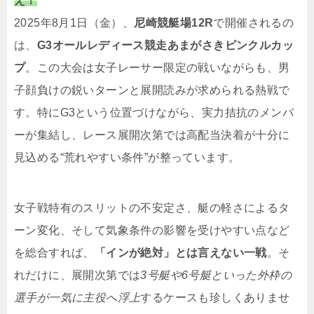
え！
2025年8月1日（金）、
尼崎競艇場12R
で開催されるの
は、
G3オールレディース競走あまがさきピンクルカッ
プ
。この大会は女子レーサー限定の戦いながらも、男
子顔負けの鋭いターンと展開読みが求められる熱戦で
す。特にG3という位置づけながら、実力拮抗のメンバ
ーが集結し、レース展開次第では高配当決着が十分に
見込める“荒れやすい条件”が整っています。
女子戦特有のスリットの不安定さ、艇の軽さによるタ
ーン変化、そして気象条件の影響を受けやすい点など
を総合すれば、
「インが絶対」とは言えない一戦
。そ
れだけに、展開次第では
3号艇や6号艇といった外枠の
選手が一気に主役へ浮上
するケースも珍しくありませ