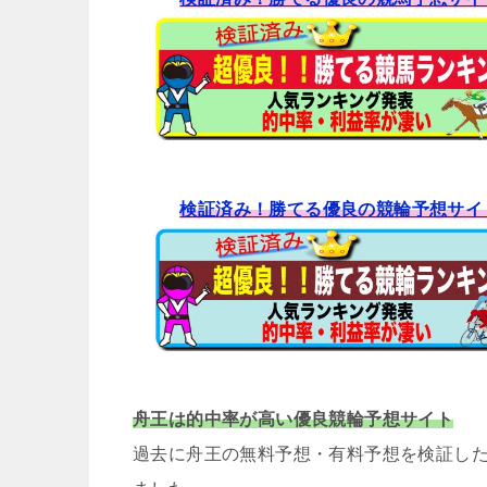
検証済み！勝てる優良の競輪予想サイ
舟王は的中率が高い優良競輪予想サイト
過去に舟王の無料予想・有料予想を検証した