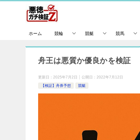
ホーム
競輪
競艇
競馬
舟王は悪質か優良かを検証
更新日：
2025年7月2日
公開日：
2022年7月12日
【検証】舟券予想
競艇