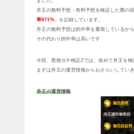
ました。
舟王の無料予想・有料予想を検証した際の
率971%
」を記録しています。
舟王の無料予想は的中率を重視しているか
その代わり的中率は高いです
今回、悪徳ガチ検証Zでは、改めて舟王を検
まずは舟王の運営情報からおさらいしてい
舟王の運営情報