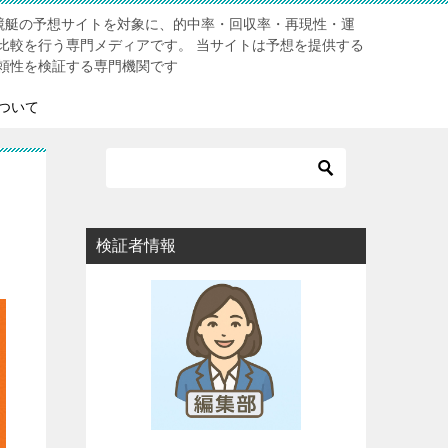
競艇の予想サイトを対象に、的中率・回収率・再現性・運
比較を行う専門メディアです。 当サイトは予想を提供する
頼性を検証する専門機関です
ついて
検証者情報