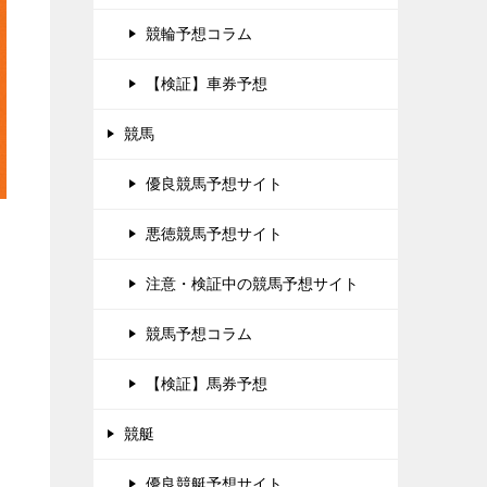
競輪予想コラム
【検証】車券予想
競馬
優良競馬予想サイト
悪徳競馬予想サイト
注意・検証中の競馬予想サイト
競馬予想コラム
【検証】馬券予想
競艇
優良競艇予想サイト