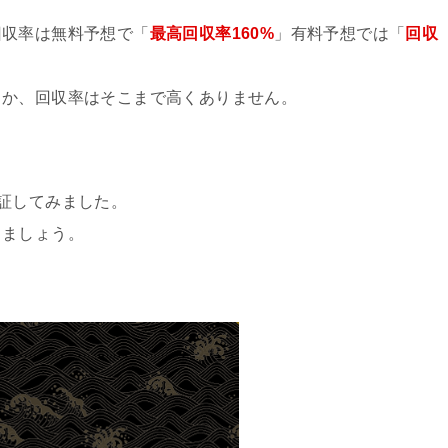
回収率は無料予想で「
最高回収率160%
」有料予想では「
回収
らか、回収率はそこまで高くありません。
証してみました。
きましょう。