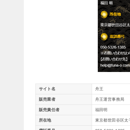
サイト名
舟王
販売業者
舟王運営事務局
販売責任者
福田明
所在地
東京都世田谷区太子堂