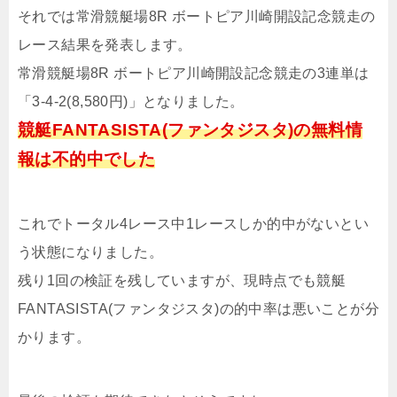
それでは常滑競艇場8R ボートピア川崎開設記念競走の
レース結果を発表します。
常滑競艇場8R ボートピア川崎開設記念競走の3連単は
「3-4-2(8,580円)」となりました。
競艇FANTASISTA(ファンタジスタ)の無料情
報は不的中でした
これでトータル4レース中1レースしか的中がないとい
う状態になりました。
残り1回の検証を残していますが、現時点でも競艇
FANTASISTA(ファンタジスタ)の的中率は悪いことが分
かります。