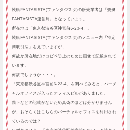
競艇FANTASISTA(ファンタジスタ)の販売業者は『競艇
FANTASISTA運営局』となっています。
所在地は「東京都渋谷区神宮前6-23-4」。
競艇FANTASISTA(ファンタジスタ)のメニュー内「特定
商取引法」を見ていますが、
何故か所在地だけコピペ防止のために画像で記載されて
います。
何故でしょうか・・・。
「東京都渋谷区神宮前6-23-4」を調べてみると、バーチ
ャルオフィスが入ったオフィスビルがありました。
階下などの記載がないため真偽のほどは分かりません
が、おそらくはこちらのバーチャルオフィスを利用され
ているのでは？