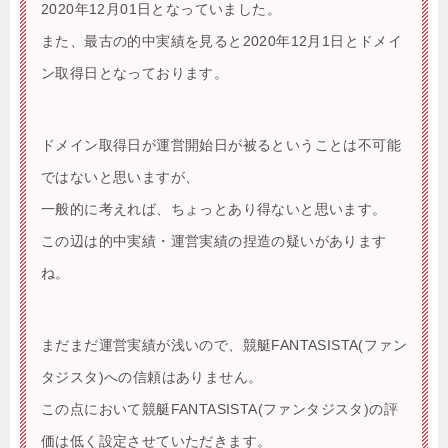
2020年12月01日となっていました。
また、最古の的中実績を見ると2020年12月1日とドメイ
ン取得日となっております。
ドメイン取得日が運営開始日が被るということは不可能
ではないと思いますが、
一般的に考えれば、ちょっとあり得ないと思います。
この辺は的中実績・運営実績の捏造の疑いがあります
ね。
まだまだ運営実績が浅いので、競艇FANTASISTA(ファン
タジスタ)への信頼はありません。
この点において競艇FANTASISTA(ファンタジスタ)の評
価は低く設定させていただきます。