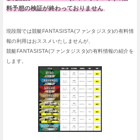
料予想の検証が終わっておりません
。
現段階では競艇FANTASISTA(ファンタジスタ)の有料情
報の利用はおススメいたしませんが、
競艇FANTASISTA(ファンタジスタ)の有料情報の紹介を
します。