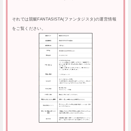
それでは競艇FANTASISTA(ファンタジスタ)の運営情報
をご覧ください。