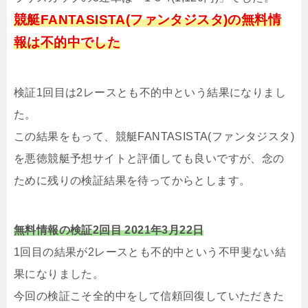
競艇FANTASISTA(ファンタジスタ)の無料情
報は不的中でした
検証1回目は2レースとも不的中という結果になりまし
た。
この結果をもって、競艇FANTASISTA(ファンタジスタ)
を悪徳競艇予想サイトと評価しても良いですが、念の
ために残りの検証結果を待ってからとします。
無料情報の検証2回目 2021年3月22日
1回目の結果が2レースとも不的中という不甲斐ない結
果になりました。
今回の検証こそ全的中をして信頼回復していただきた