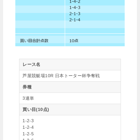
レース名
芦屋競艇場10R 日本トーター杯争奪戦
券種
3連単
買い目(10点)
1-2-3
1-2-4
1-2-5