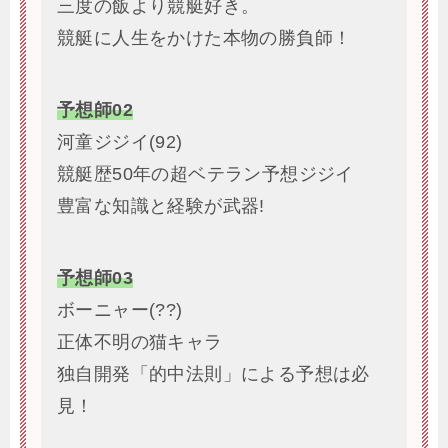
三度の飯より競艇好き。
競艇に人生をかけた本物の勝負師！
予想師02
河童ジジイ(92)
競艇歴50年の超ベテラン予想ジジイ
豊富な知識と経験が武器!
予想師03
ボーニャー(??)
正体不明の猫キャラ
独自開発「的中法則」による予想は必
見！