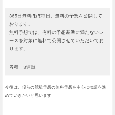
365日無料ほぼ毎日、無料の予想を公開して
おります。
無料予想では、有料の予想基準に満たないレ
ースを対象に無料で公開させていただいてお
ります。
券種：3連単
今後は、僕らの競艇予想の無料予想を中心に検証を進
めていきたいと思います