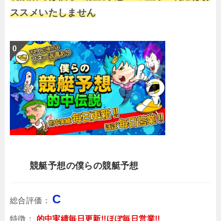
ススメいたしません
競艇予想の僕らの競艇予想
C
総合評価：
特徴：
的中実績毎日更新!!ほぼ毎日営業!!