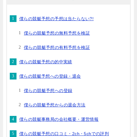
僕らの競艇予想の予想は当たらない?!
僕らの競艇予想の無料予想を検証
僕らの競艇予想の有料予想を検証
僕らの競艇予想の的中実績
僕らの競艇予想への登録・退会
僕らの競艇予想への登録
僕らの競艇予想からの退会方法
僕らの競艇事務局の会社概要・運営情報
僕らの競艇予想の口コミ・2ch・5chでの評判