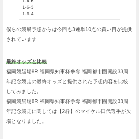
1-4-6
1-6-3
1-6-4
僕らの競艇予想からは今回も3連単10点の買い目が提供
されています
最終オッズと比較
福岡競艇場8R 福岡県知事杯争奪 福岡都市圏開設33周
年記念競走の最終オッズと提供された予想内容を比較
してみました。
福岡競艇場8R 福岡県知事杯争奪 福岡都市圏開設33周
年記念競走に関しては【2枠】のマイケル田代選手が欠
場となりました。