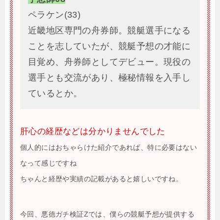
ペラケン(33)
近畿地区専門の舟券師。競艇選手になる
ことを志していたが、競艇予想の才能に
目覚め、舟券師としてデビュー。現役の
選手とも交流があり、極秘情報を入手し
ているとか。
肝心の経歴などは分かりませんでした
個人的にはおちゃらけた紹介であれば、特に必要はない
なって感じですね
ちゃんと経歴や実績の記載があると嬉しいですね。
今回、悪徳ガチ検証Zでは、僕らの競艇予想が提供する