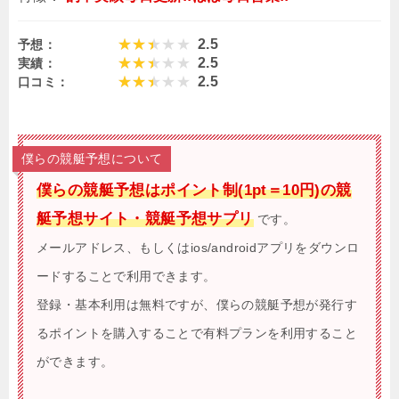
2.5
予想：
2.5
実績：
2.5
口コミ：
僕らの競艇予想について
僕らの競艇予想はポイント制(1pt＝10円)の競
艇予想サイト・競艇予想サプリ
です。
メールアドレス、もしくはios/androidアプリをダウンロ
ードすることで利用できます。
登録・基本利用は無料ですが、僕らの競艇予想が発行す
るポイントを購入することで有料プランを利用すること
ができます。