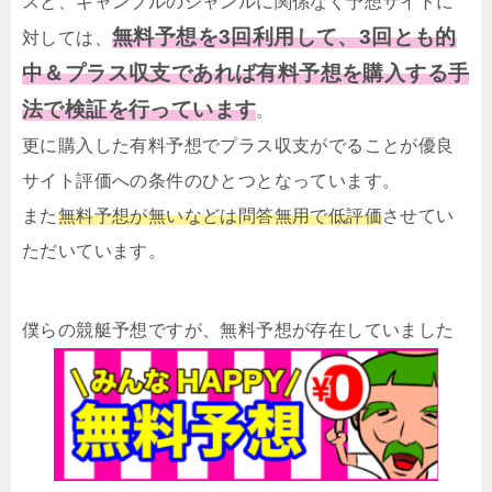
スと、ギャンブルのジャンルに関係なく予想サイトに
無料予想を3回利用して、3回とも的
対しては、
中＆プラス収支であれば有料予想を購入する手
法で検証を行っています
。
更に購入した有料予想でプラス収支がでることが優良
サイト評価への条件のひとつとなっています。
また
無料予想が無いなどは問答無用で低評価
させてい
ただいています。
僕らの競艇予想ですが、無料予想が存在していました