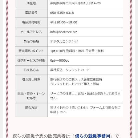
僕らの競艇予想の販売業者は『
僕らの競艇事務局
』で