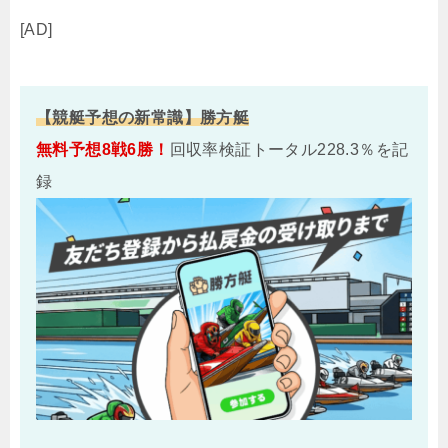
[AD]
【競艇予想の新常識】勝方艇
無料予想8戦6勝！
回収率検証トータル228.3％を記
録