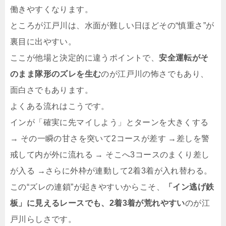
働きやすくなります。
ところが江戸川は、水面が難しい日ほどその“慎重さ”が
裏目に出やすい。
ここが他場と決定的に違うポイントで、
安全運転がそ
のまま隊形のズレを生む
のが江戸川の怖さでもあり、
面白さでもあります。
よくある流れはこうです。
インが「確実に先マイしよう」とターンを大きくする
→ その一瞬の甘さを突いて2コースが差す →差しを警
戒して内が外に流れる → そこへ3コースのまくり差し
が入る →さらに外枠が連動して2着3着が入れ替わる。
この“ズレの連鎖”が起きやすいからこそ、
「イン逃げ鉄
板」に見えるレースでも、2着3着が荒れやすい
のが江
戸川らしさです。