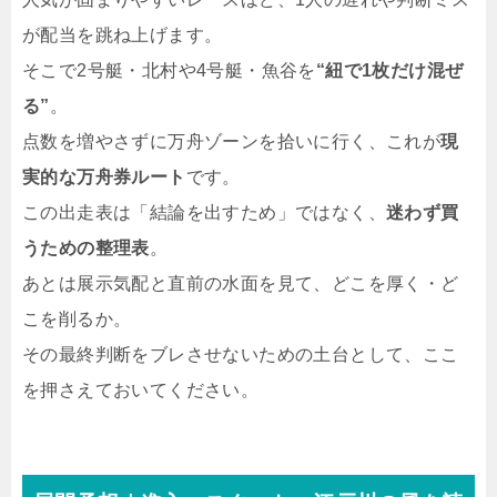
が配当を跳ね上げます。
そこで2号艇・北村や4号艇・魚谷を
“紐で1枚だけ混ぜ
る”
。
点数を増やさずに万舟ゾーンを拾いに行く、これが
現
実的な万舟券ルート
です。
この出走表は「結論を出すため」ではなく、
迷わず買
うための整理表
。
あとは展示気配と直前の水面を見て、どこを厚く・ど
こを削るか。
その最終判断をブレさせないための土台として、ここ
を押さえておいてください。