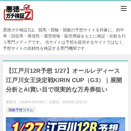
悪徳ガチ検証Zは、競馬・競輪・競艇の予想サイトを対象に、的中
率・回収率・再現性・運営情報・販売導線をもとに検証・比較を行
う専門メディアです。 当サイトは予想を提供するサイトではなく、
予想サイトの信頼性を検証する専門機関です
【江戸川12R予想 1/27】オールレディース
江戸川女王決定戦KIRIN CUP（G3）｜展開
分析とAI買い目で現実的な万舟券狙い
更新日：
2026年4月19日
公開日：
2026年1月27日
競艇予想コラム