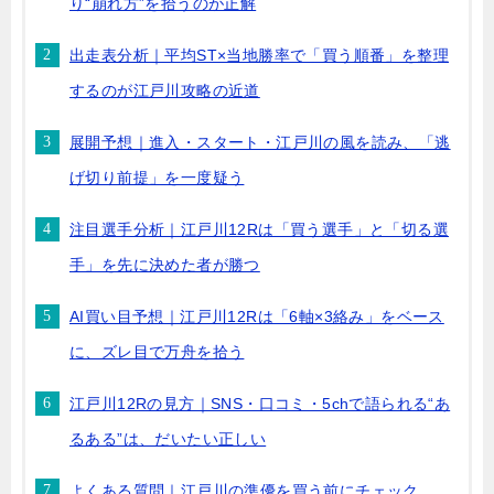
り“崩れ方”を拾うのが正解
出走表分析｜平均ST×当地勝率で「買う順番」を整理
するのが江戸川攻略の近道
展開予想｜進入・スタート・江戸川の風を読み、「逃
げ切り前提」を一度疑う
注目選手分析｜江戸川12Rは「買う選手」と「切る選
手」を先に決めた者が勝つ
AI買い目予想｜江戸川12Rは「6軸×3絡み」をベース
に、ズレ目で万舟を拾う
江戸川12Rの見方｜SNS・口コミ・5chで語られる“あ
るある”は、だいたい正しい
よくある質問｜江戸川の準優を買う前にチェック