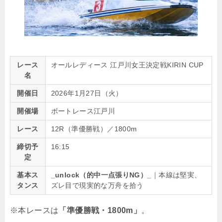
レース
オールレディース 江戸川女王決定戦KIRIN CUP
名
開催日
2026年1月27日（火）
開催場
ボートレース江戸川
レース
12R（準優勝戦）／1800m
締切予
16:15
定
基本ス
_unlock（的中一点張りNG）_
｜本線は堅実、
タンス
ズレ目で現実的な万舟を拾う
※本レースは
「準優勝戦・1800m」
。