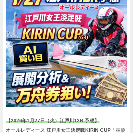
【2026年1月27日（火）江戸川12R 予想】
オールレディース 江戸川女王決定戦KIRIN CUP
「準優