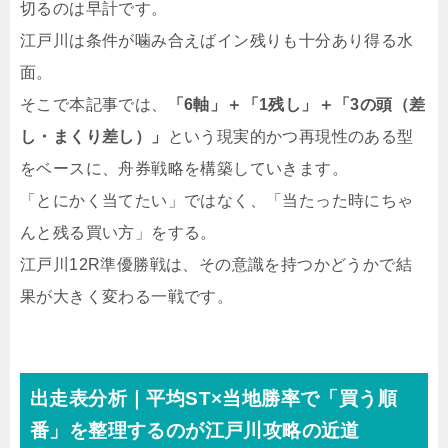
切るのは早計です。
江戸川は条件が噛み合えばイン残りも十分あり得る水
面。
そこで本記事では、
「6軸」＋「1残し」＋「3の頭（差
し・まくり差し）」
という現実的かつ再現性のある型
をベースに、舟券戦略を構築していきます。
「とにかく当てたい」ではなく、「当たった時にちゃ
んと残る買い方」をする。
江戸川12R準優勝戦は、その意識を持つかどうかで結
果が大きく変わる一戦です。
出走表分析｜平均ST×当地勝率で「買う順
番」を整理するのが江戸川攻略の近道