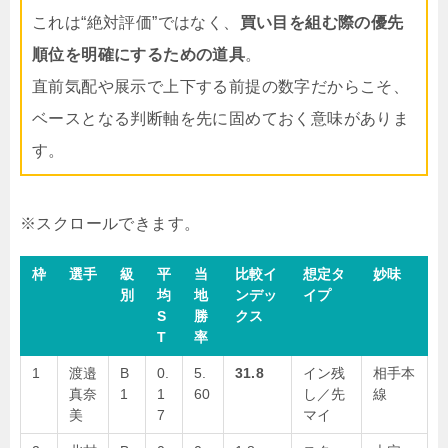
これは“絶対評価”ではなく、
買い目を組む際の優先
順位を明確にするための道具
。
直前気配や展示で上下する前提の数字だからこそ、
ベースとなる判断軸を先に固めておく意味がありま
す。
枠
選手
級
平
当
比較イ
想定タ
妙味
別
均
地
ンデッ
イプ
S
勝
クス
T
率
1
渡邉
B
0.
5.
31.8
イン残
相手本
真奈
1
1
60
し／先
線
美
7
マイ