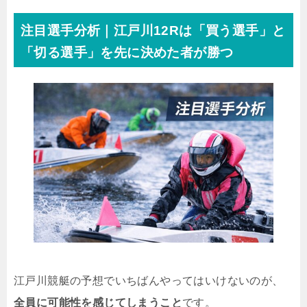
注目選手分析｜江戸川12Rは「買う選手」と
「切る選手」を先に決めた者が勝つ
江戸川競艇の予想でいちばんやってはいけないのが、
全員に可能性を感じてしまうこと
です。