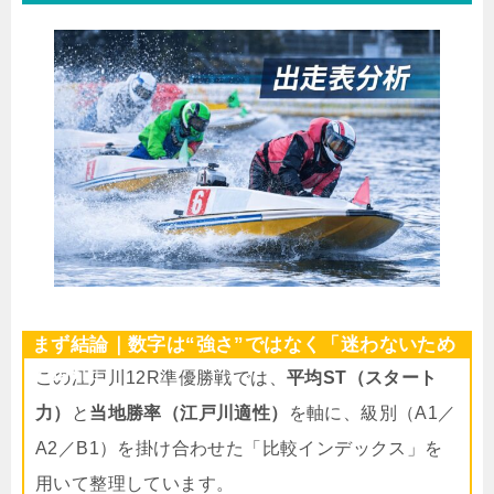
まず結論｜数字は“強さ”ではなく「迷わないため
の指針」
この江戸川12R準優勝戦では、
平均ST（スタート
力）
と
当地勝率（江戸川適性）
を軸に、級別（A1／
A2／B1）を掛け合わせた「比較インデックス」を
用いて整理しています。