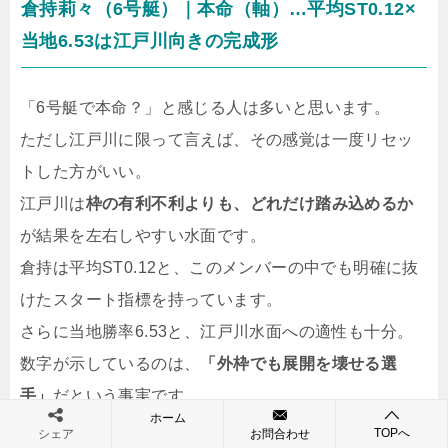
倉持莉々（6号艇）｜本命（軸）…平均ST0.12×
当地6.53は江戸川向きの完成形
「6号艇で本命？」と感じる人は多いと思います。
ただし江戸川に限って言えば、その感覚は一度リセッ
トした方がいい。
江戸川は
枠の有利不利よりも、どれだけ踏み込めるか
が結果を左右しやすい水面です。
倉持は平均ST0.12と、このメンバーの中でも明確に抜
けたスタート指標を持っています。
さらに当地勝率6.53と、江戸川水面への適性も十分。
数字が示しているのは、
「外枠でも展開を壊せる選
手」
だという事実です。
ホーム
準優勝戦では、1号艇が「確実に残す」意識に寄りやす
TOPへ
シェア
お問合わせ