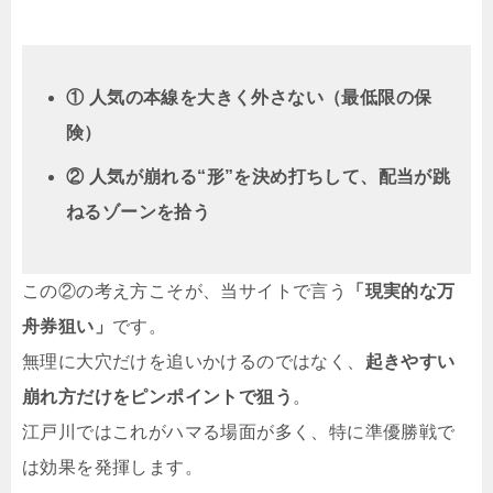
① 人気の本線を大きく外さない（最低限の保
険）
② 人気が崩れる“形”を決め打ちして、配当が跳
ねるゾーンを拾う
この②の考え方こそが、当サイトで言う
「現実的な万
舟券狙い」
です。
無理に大穴だけを追いかけるのではなく、
起きやすい
崩れ方だけをピンポイントで狙う
。
江戸川ではこれがハマる場面が多く、特に準優勝戦で
は効果を発揮します。