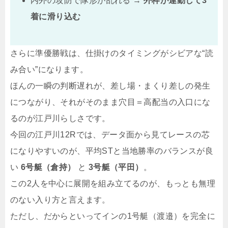
内外の攻防で隊形が乱れる →
外枠が連動して3
着に滑り込む
さらに準優勝戦は、仕掛けのタイミングがシビアな“読
み合い”になります。
ほんの一瞬の判断遅れが、差し場・まくり差しの発生
につながり、それがそのまま穴目＝高配当の入口にな
るのが江戸川らしさです。
今回の江戸川12Rでは、データ面から見てレースの芯
になりやすいのが、平均STと当地勝率のバランスが良
い
6号艇（倉持）
と
3号艇（平田）
。
この2人を中心に展開を組み立てるのが、もっとも無理
のない入り方と言えます。
ただし、だからといってインの1号艇（渡邉）を完全に