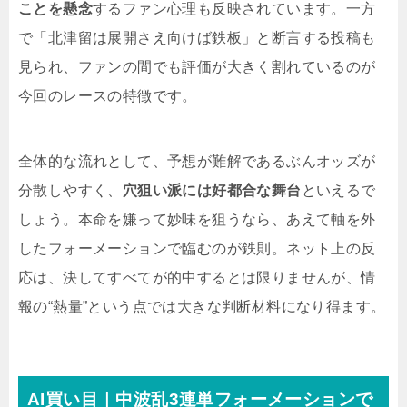
ことを懸念
するファン心理も反映されています。一方
で「北津留は展開さえ向けば鉄板」と断言する投稿も
見られ、ファンの間でも評価が大きく割れているのが
今回のレースの特徴です。
全体的な流れとして、予想が難解であるぶんオッズが
分散しやすく、
穴狙い派には好都合な舞台
といえるで
しょう。本命を嫌って妙味を狙うなら、あえて軸を外
したフォーメーションで臨むのが鉄則。ネット上の反
応は、決してすべてが的中するとは限りませんが、情
報の“熱量”という点では大きな判断材料になり得ます。
AI買い目｜中波乱3連単フォーメーションで