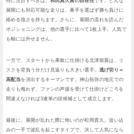
特に注目すべきは、
和田真久留の自在性
です。どんな
展開にも対応可能な走りは、番手を選ばず勝ち負けに
絡める強さを持ちます。さらに、展開の流れを読んだ
ポジショニングは、他の選手に比べて1枚上手。人気で
も軸には外せません。
一方で、スタートから果敢に仕掛ける北津留翼は、リ
スクを背負う分だけ見返りも大きい選手。
逃げ切り＝
高配当
を演出するキーマンです。神山拓弥の地元での
走りも侮れず、ファンの声援を受けて仕掛けどころを
間違えなければ3連単の頭候補として成立します。
最後に、展開が乱れた際に怖いのが松岡貴久。追い込
みの一手で波乱を起こすタイプで、決して人気になら