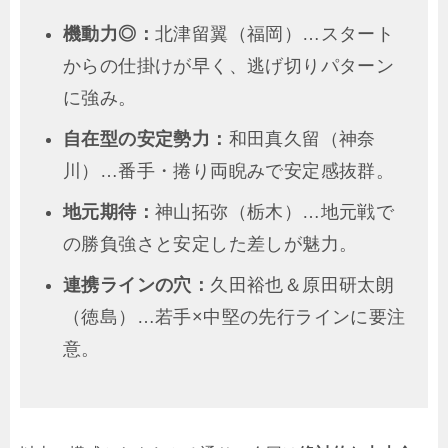
機動力◎：
北津留翼（福岡）…スタート
からの仕掛けが早く、逃げ切りパターン
に強み。
自在型の安定勢力：
和田真久留（神奈
川）…番手・捲り両睨みで安定感抜群。
地元期待：
神山拓弥（栃木）…地元戦で
の勝負強さと安定した差しが魅力。
連携ラインの穴：
久田裕也＆原田研太朗
（徳島）…若手×中堅の先行ラインに要注
意。