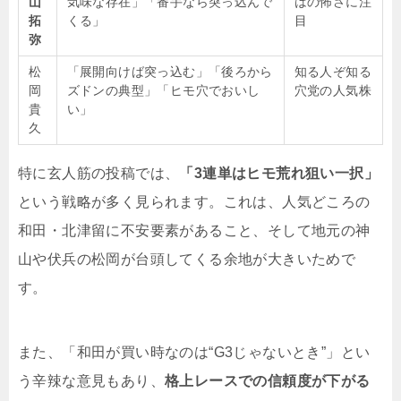
山
気味な存在」「番手なら突っ込んで
はの怖さに注
拓
くる」
目
弥
松
「展開向けば突っ込む」「後ろから
知る人ぞ知る
岡
ズドンの典型」「ヒモ穴でおいし
穴党の人気株
貴
い」
久
特に玄人筋の投稿では、
「3連単はヒモ荒れ狙い一択」
という戦略が多く見られます。これは、人気どころの
和田・北津留に不安要素があること、そして地元の神
山や伏兵の松岡が台頭してくる余地が大きいためで
す。
また、「和田が買い時なのは“G3じゃないとき”」とい
う辛辣な意見もあり、
格上レースでの信頼度が下がる