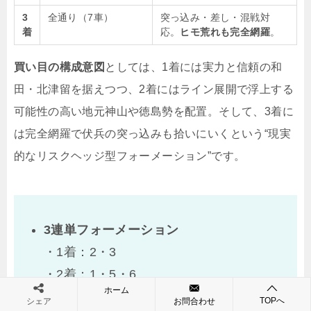
3
全通り（7車）
突っ込み・差し・混戦対
着
応。
ヒモ荒れも完全網羅
。
買い目の構成意図
としては、1着には実力と信頼の和
田・北津留を据えつつ、2着にはライン展開で浮上する
可能性の高い地元神山や徳島勢を配置。そして、3着に
は完全網羅で伏兵の突っ込みも拾いにいくという“現実
的なリスクヘッジ型フォーメーション”です。
3連単フォーメーション
・1着：2・3
・2着：1・5・6
ホーム
・3着：1〜7（全通り）
TOPへ
シェア
お問合わせ