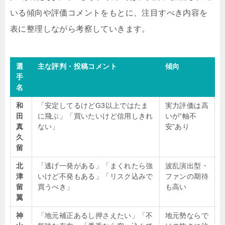
いる傾向や評価コメントをもとに、注目すべき内容を
表に整理しながら考察していきます。
選
主な評判・投稿コメント
傾向
手
名
和
「安定してるけどG3以上ではたま
実力評価は高
田
に飛ぶ」「買いたいけど信用しきれ
いが“軸不
真
ない」
安”あり
久
留
北
「逃げ一発がある」「まくれたら強
波乱演出型・
津
いけど不発もある」「リスク込みで
ファンの期待
留
買うべき」
も高い
翼
神
「地元補正あるし押さえたい」「不
地元勢ならで