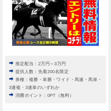
推定配当：2万円～3万円
提供人数：先着200名限定
券種：複勝・単勝・ワイド・馬連・馬単・
3連複・3連単のいずれか
消費ポイント：0PT（無料）