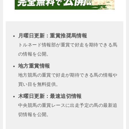
月曜日更新：重賞推奨馬情報
トルネード情報部が重賞で好走を期待できる馬
の情報を公開。
地方重賞情報
地方競馬の重賞で好走が期待できる馬の情報や
買い目を無料提供。
木曜日更新：最速追切情報
中央競馬の重賞レースに出走予定の馬の最新追
切情報を公開。