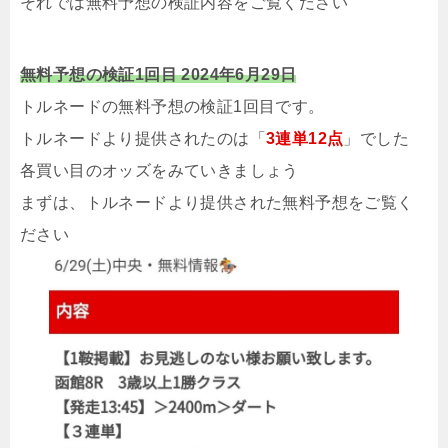
それでは無料予想の検証内容をご覧ください
無料予想の検証1回目 2024年6月29日
トルネードの無料予想の検証1回目です。
トルネードより提供されたのは「
3連単12点
」でした
各買い目のオッズをみていきましょう
まずは、トルネードより提供された無料予想をご覧く
ださい