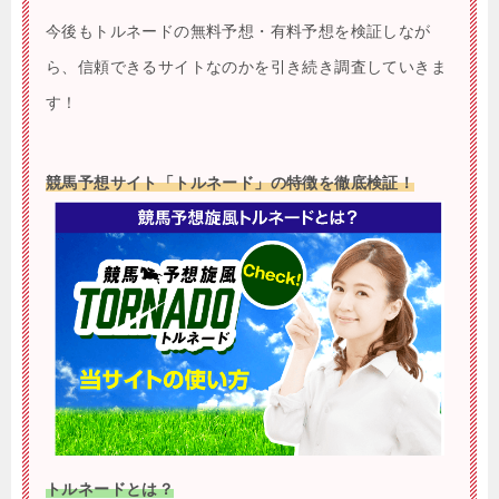
今後もトルネードの無料予想・有料予想を検証しなが
ら、信頼できるサイトなのかを引き続き調査していきま
す！
競馬予想サイト「トルネード」の特徴を徹底検証！
トルネードとは？