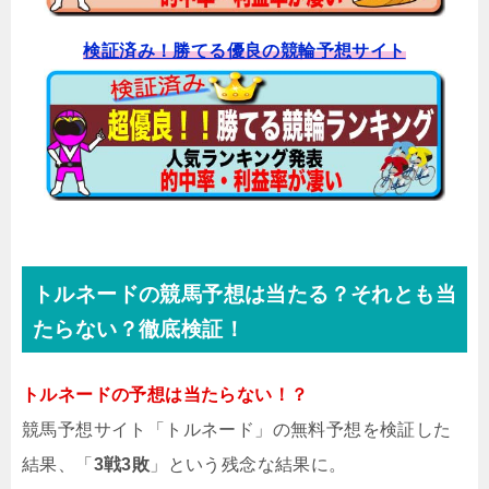
検証済み！勝てる優良の競輪予想サイト
トルネードの競馬予想は当たる？それとも当
たらない？徹底検証！
トルネードの予想は当たらない！？
競馬予想サイト「トルネード」の無料予想を検証した
結果、「
3戦3敗
」という残念な結果に。