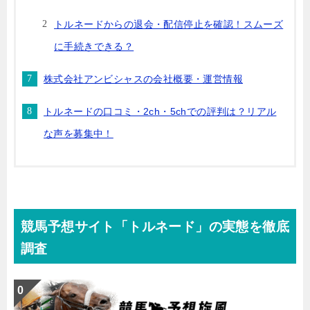
トルネードからの退会・配信停止を確認！スムーズ
に手続きできる？
株式会社アンビシャスの会社概要・運営情報
トルネードの口コミ・2ch・5chでの評判は？リアル
な声を募集中！
競馬予想サイト「トルネード」の実態を徹底
調査