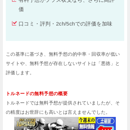
有料予想がプラス収支なら、さらに高評
価
口コミ・評判・2ch/5chでの評価を加味
この基準に基づき、無料予想の的中率・回収率が低い
サイトや、無料予想が存在しないサイトは「悪徳」と
評価します。
トルネードの無料予想の概要
トルネードでは無料予想が提供されていましたが、そ
の精度はお世辞にも高いとは言えませんでした。