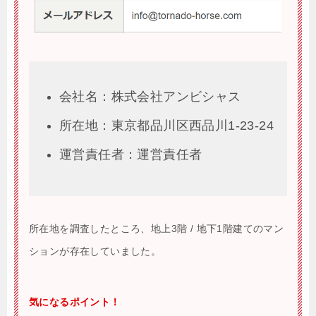
会社名：株式会社アンビシャス
所在地：東京都品川区西品川1-23-24
運営責任者：運営責任者
所在地を調査したところ、地上3階 / 地下1階建てのマン
ションが存在していました。
気になるポイント！