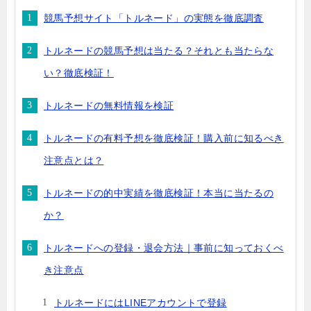
競馬予想サイト「トルネード」の実態を徹底調査
トルネードの競馬予想は当たる？それとも当たらな
い？徹底検証！
トルネードの無料情報を検証
トルネードの有料予想を徹底検証！購入前に知るべき
注意点とは？
トルネードの的中実績を徹底検証！本当に当たるの
か？
トルネードへの登録・退会方法｜事前に知っておくべ
き注意点
トルネードにはLINEアカウントで登録