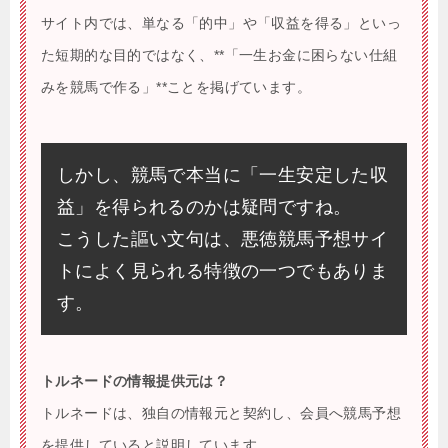
サイト内では、単なる「的中」や「収益を得る」といっ
た短期的な目的ではなく、**「一生お金に困らない仕組
みを競馬で作る」**ことを掲げています。
しかし、競馬で本当に「一生安定した収
益」を得られるのかは疑問ですね。
こうした謳い文句は、悪徳競馬予想サイ
トによく見られる特徴の一つでもありま
す。
トルネードの情報提供元は？
トルネードは、独自の情報元と契約し、会員へ競馬予想
を提供していると説明しています。