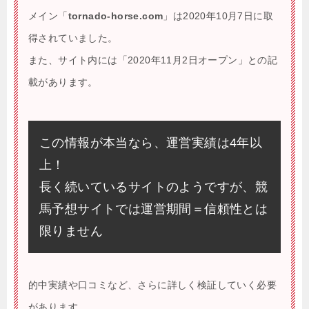
メイン「
tornado-horse.com
」は2020年10月7日に取
得されていました。
また、サイト内には「2020年11月2日オープン」との記
載があります。
この情報が本当なら、運営実績は4年以
上！
長く続いているサイトのようですが、競
馬予想サイトでは運営期間＝信頼性とは
限りません
的中実績や口コミなど、さらに詳しく検証していく必要
があります。