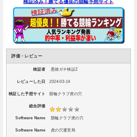
検証済み！勝てる優良の競輪予想サイト
評価・レビュー
検証者
悪徳ガチ検証Z
レビューした日
2024-03-14
検証した予想サイト
競輪クラブ虎の穴
総合評価
Software Name
競輪クラブ虎の穴
Software Name
虎の穴運営局