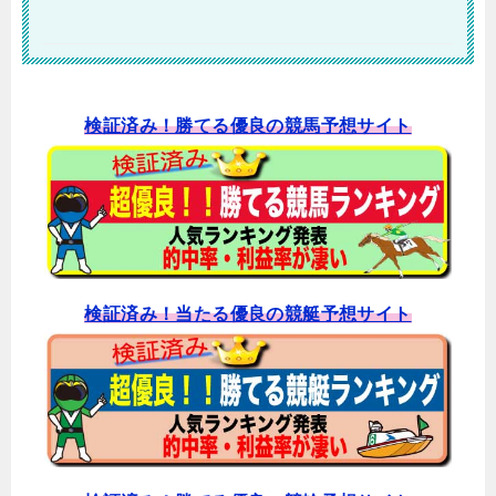
検証済み！勝てる優良の競馬予想サイト
検証済み！当たる優良の競艇予想サイト