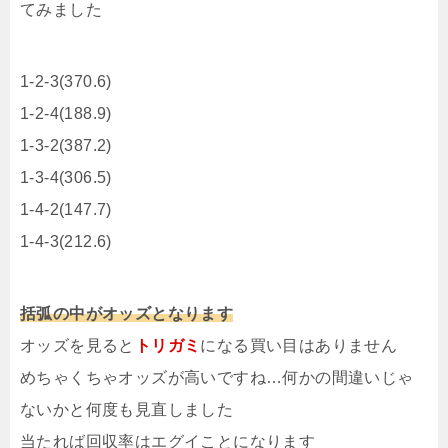
てみました
1-2-3(370.6)
1-2-4(188.9)
1-3-2(387.2)
1-3-4(306.5)
1-4-2(147.7)
1-4-3(212.6)
括弧の中がオッズとなります
オッズを見ると
トリガミ
になる買い目はありません
めちゃくちゃオッズが高いですね…何かの間違いじゃ
ないかと何度も見直しました
当たれば回収率はエグイことになります