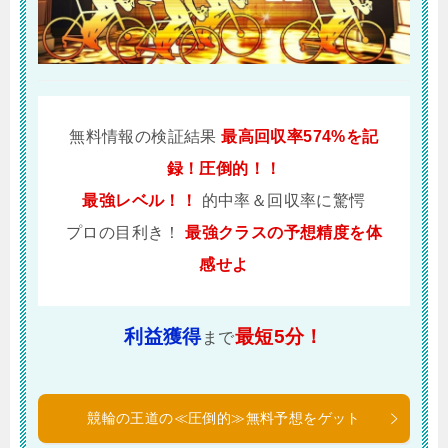
無料情報の検証結果
最高回収率574%を記
録！圧倒的！！
最強レベル！！
的中率＆回収率に驚愕
プロの目利き！
最強クラスの予想精度を体
感せよ
利益獲得
最短5分！
まで
競輪の王道の≪圧倒的≫無料予想をゲット