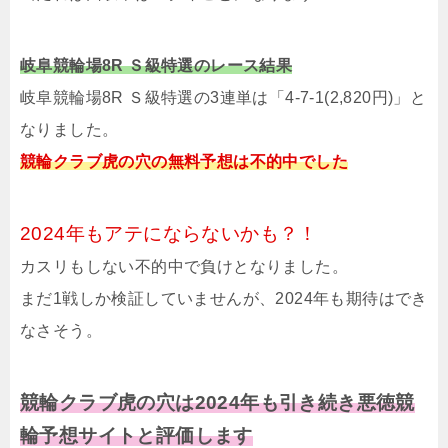
岐阜競輪場8R Ｓ級特選のレース結果
岐阜競輪場8R Ｓ級特選の3連単は「4-7-1(2,820円)」と
なりました。
競輪クラブ虎の穴の無料予想は不的中でした
2024年もアテにならないかも？！
カスリもしない不的中で負けとなりました。
まだ1戦しか検証していませんが、2024年も期待はでき
なさそう。
競輪クラブ虎の穴は2024年も引き続き悪徳競
輪予想サイトと評価します