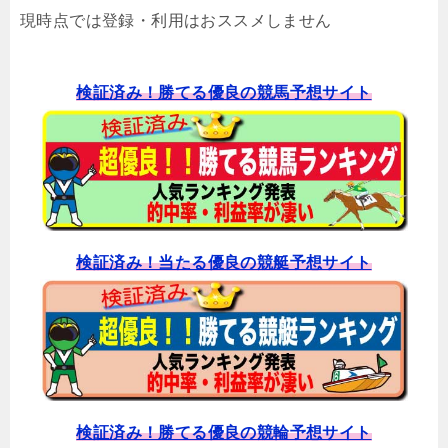
現時点では登録・利用はおススメしません
検証済み！勝てる優良の競馬予想サイト
検証済み！当たる優良の競艇予想サイト
検証済み！勝てる優良の競輪予想サイト