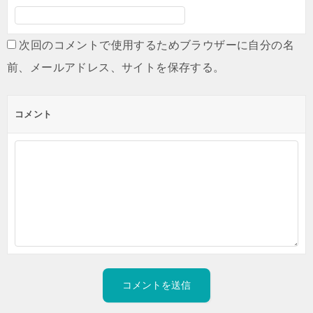
次回のコメントで使用するためブラウザーに自分の名
前、メールアドレス、サイトを保存する。
コメント