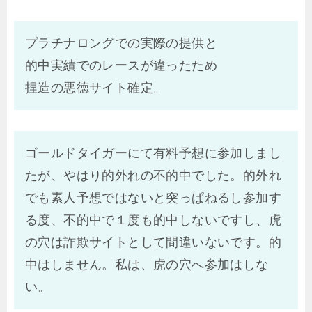
プラチナロングでの実際の提供と
的中実績でのレースが違ったため
捏造の悪徳サイト確定。
ゴールドタイガーにて有料予想に参加しまし
たが、やはり的外れの不的中でした。的外れ
でも素人予想ではないと突っぱねるし参加す
る度、不的中で１度も的中しないですし、虎
の穴は詐欺サイトとして間違いないです。的
中はしません。私は、虎の穴へ参加はしな
い。