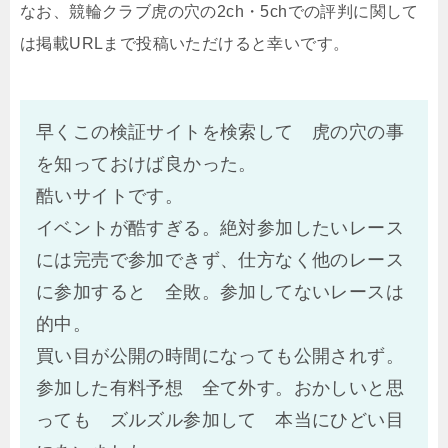
なお、競輪クラブ虎の穴の2ch・5chでの評判に関して
は掲載URLまで投稿いただけると幸いです。
早くこの検証サイトを検索して 虎の穴の事
を知っておけば良かった。
酷いサイトです。
イベントが酷すぎる。絶対参加したいレース
には完売で参加できず、仕方なく他のレース
に参加すると 全敗。参加してないレースは
的中。
買い目が公開の時間になっても公開されず。
参加した有料予想 全て外す。おかしいと思
っても ズルズル参加して 本当にひどい目