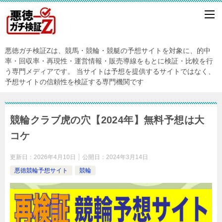
悪徳ガチ検証Zは、競馬・競輪・競艇の予想サイトを対象に、的中
率・回収率・再現性・運営情報・販売導線をもとに検証・比較を行
う専門メディアです。 当サイトは予想を提供するサイトではなく、
予想サイトの信頼性を検証する専門機関です
競輪クラブ虎の穴【2024年】無料予想は大
コケ
更新日：
2026年4月10日
公開日：
2024年3月14日
悪徳競輪予想サイト
競輪