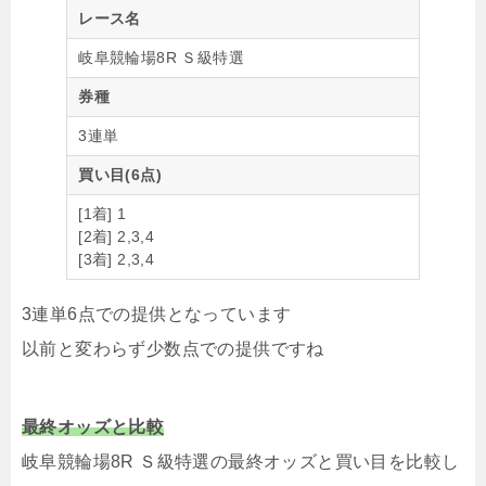
レース名
岐阜競輪場8R Ｓ級特選
券種
3連単
買い目(6点)
[1着] 1
[2着] 2,3,4
[3着] 2,3,4
3連単6点での提供となっています
以前と変わらず少数点での提供ですね
最終オッズと比較
岐阜競輪場8R Ｓ級特選の最終オッズと買い目を比較し