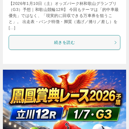
【2026年1月10日（土）オッズパーク杯和歌山グランプリ
（G3）予想｜和歌山競輪12R】 今回もテーマは「的中率最
優先」ではなく、「現実的に回収できる万車券を狙うこ
と」。 出走表・バンク特徴・脚質（逃げ／捲り／差し）を
[…]
続きを読む