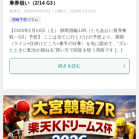
車券狙い（2/14 G3）
更新日：
2026年4月10日
公開日：
2026年2月13日
競輪予想コラム
【2026年2月14日（土） 静岡競輪12R（たちあおい賞争奪
戦・G3）予想】 ここは当てに行くだけの予想より、展開
（ライン×仕掛けどころ×番手の仕事）を先に固めて、“ズレ
たときに配当が跳ねる”買い方で回収を狙う局面です […]
続きを読む