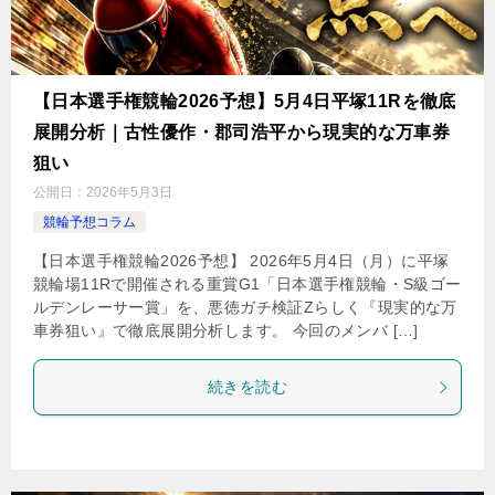
【日本選手権競輪2026予想】5月4日平塚11Rを徹底
展開分析｜古性優作・郡司浩平から現実的な万車券
狙い
公開日：
2026年5月3日
競輪予想コラム
【日本選手権競輪2026予想】 2026年5月4日（月）に平塚
競輪場11Rで開催される重賞G1「日本選手権競輪・S級ゴー
ルデンレーサー賞」を、悪徳ガチ検証Zらしく『現実的な万
車券狙い』で徹底展開分析します。 今回のメンバ […]
続きを読む