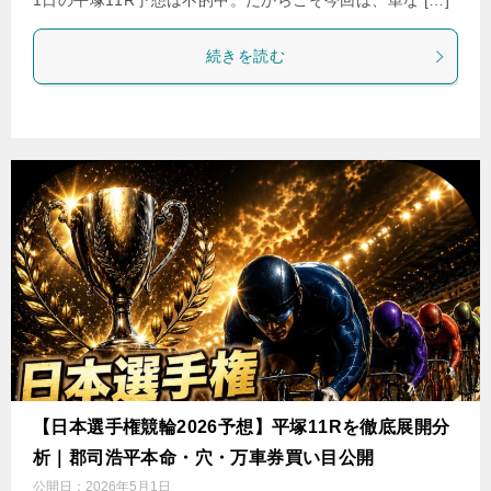
1日の平塚11R予想は不的中。だからこそ今回は、単な […]
続きを読む
【日本選手権競輪2026予想】平塚11Rを徹底展開分
析｜郡司浩平本命・穴・万車券買い目公開
公開日：
2026年5月1日