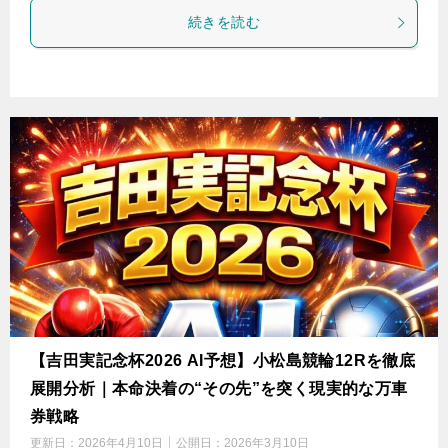
続きを読む
【吉田実記念杯2026 AI予想】小松島競輪12Rを徹底
展開分析｜本命決着の“その先”を突く現実的な万車
券戦略
更新日：
2026年4月10日
公開日：
2026年3月10日