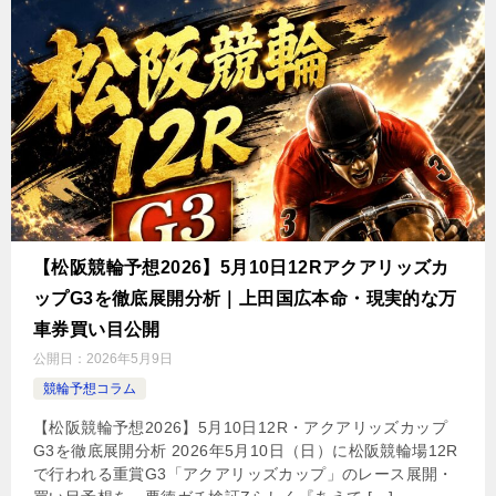
【松阪競輪予想2026】5月10日12Rアクアリッズカ
ップG3を徹底展開分析｜上田国広本命・現実的な万
車券買い目公開
公開日：
2026年5月9日
競輪予想コラム
【松阪競輪予想2026】5月10日12R・アクアリッズカップ
G3を徹底展開分析 2026年5月10日（日）に松阪競輪場12R
で行われる重賞G3「アクアリッズカップ」のレース展開・