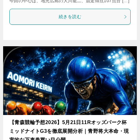
今回の中心は、地元広島の大川龍二、競走得点107点台 […]
続きを読む
【青森競輪予想2026】5月21日11Rオッズパーク杯
ミッドナイトG3を徹底展開分析｜青野将大本命・現
実的な万車券買い目公開