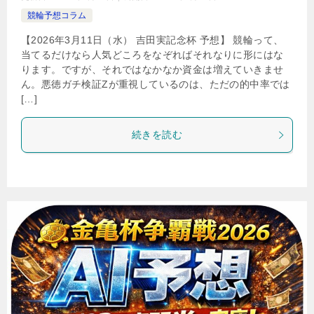
競輪予想コラム
【2026年3月11日（水） 吉田実記念杯 予想】 競輪って、
当てるだけなら人気どころをなぞればそれなりに形にはな
ります。ですが、それではなかなか資金は増えていきませ
ん。悪徳ガチ検証Zが重視しているのは、ただの的中率では
[…]
続きを読む