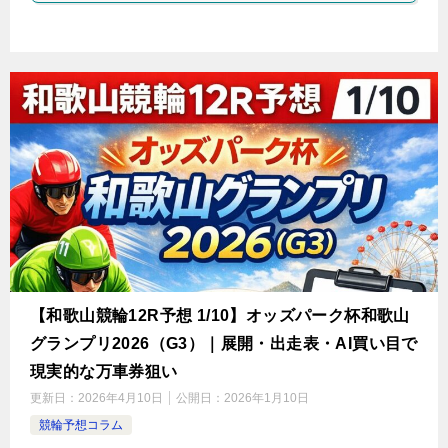
【和歌山競輪12R予想 1/10】オッズパーク杯和歌山
グランプリ2026（G3）｜展開・出走表・AI買い目で
現実的な万車券狙い
更新日：
2026年4月10日
公開日：
2026年1月10日
競輪予想コラム