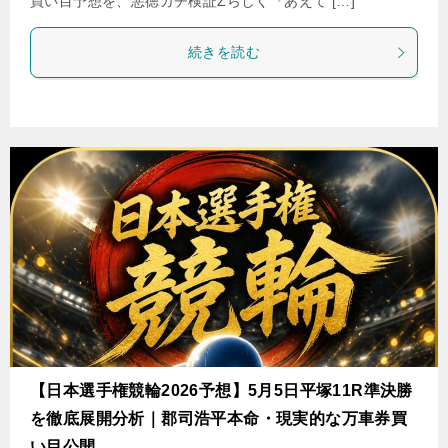
買い目予想を、悪徳ガチ検証Zらしく『あえて […]
続きを読む
【日本選手権競輪2026予想】5月5日平塚11R準決勝
を徹底展開分析｜郡司浩平本命・現実的な万車券買
い目公開