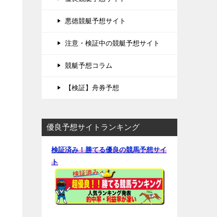
悪徳競艇予想サイト
注意・検証中の競艇予想サイト
競艇予想コラム
【検証】舟券予想
優良予想サイトランキング
検証済み！勝てる優良の競馬予想サイ
ト