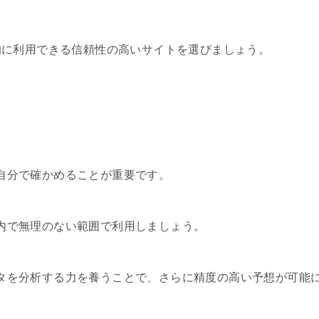
的に利用できる信頼性の高いサイトを選びましょう。
自分で確かめることが重要です。
内で無理のない範囲で利用しましょう。
タを分析する力を養うことで、さらに精度の高い予想が可能