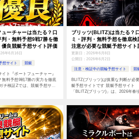
フューチャーは当たる？口
ブリッツ(BLITZ)は当たる？
評判・無料予想9戦7勝を徹
ミ・評判・無料予想を徹底検
｜優良競艇予想サイト評価
注意が必要な競艇予想サイト
026年6月16日
更新日：
2026年6月8日
公開日：
2026年6月2日
予想サイト
競艇
注意・検証中の競輪予想サイト
競
サイト『ボートフューチャー』
？無料予想9戦7勝の実力を徹底
BLITZ(ブリッツ)は慎重な判断が必
徳ガチ検証Zでは、競艇予想サイ
艇予想サイトです 競艇予想サイト
トフューチャー」の無料予想・
「BLITZ(ブリッツ)」は、2026年春
評判・運営情報を実際に調査し
登場した比較的新しい予想サイトで
 先に結論をお伝えすると、現
公式サイトでは独自アルゴリズムや
アナリストによる予想を強み […]