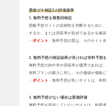
悪徳ガチ検証Zの評価基準
1. 無料予想を複数回検証
競艇予想サイトの信頼性を判断するために
するか、または回収率が良好であるかを確
・
ポイント
：無料予想の質は、そのサイト
2. 無料予想の検証結果が良ければ有料予想
無料予想の的中率や回収率が優秀であれば
有料プランの購入に対し、その価値が価格
・
ポイント
：無料予想が良いサイトは、有
3. 無料予想がない場合は悪徳評価
無料予想を提供していないサイトは、利用