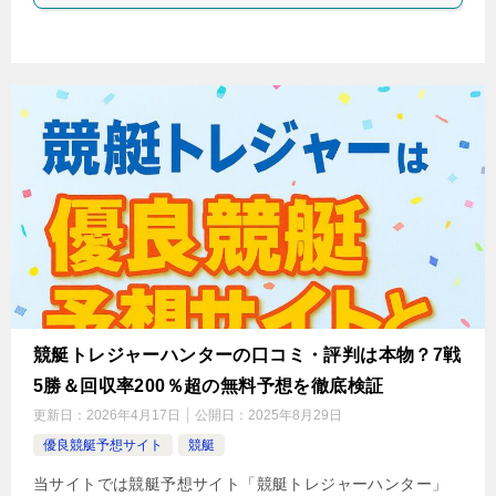
競艇トレジャーハンターの口コミ・評判は本物？7戦
5勝＆回収率200％超の無料予想を徹底検証
更新日：
2026年4月17日
公開日：
2025年8月29日
優良競艇予想サイト
競艇
当サイトでは競艇予想サイト「競艇トレジャーハンター」