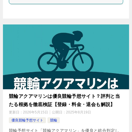
競輪アクアマリンは優良競輪予想サイト？評判と当
たる根拠を徹底検証【登録・料金・退会も解説】
更新日：
2026年5月15日
公開日：
2025年8月19日
優良競輪予想サイト
競輪
競輪予想サイト「競輪アクアマリン」を優良と総合判定し