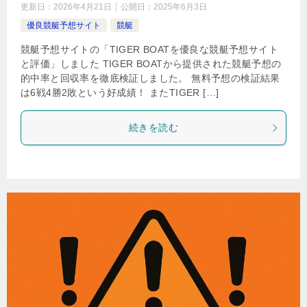
更新日：
2026年4月21日
公開日：
2025年6月3日
優良競艇予想サイト
競艇
競艇予想サイトの「TIGER BOATを優良な競艇予想サイト
と評価」しました TIGER BOATから提供された競艇予想の
的中率と回収率を徹底検証しました。 無料予想の検証結果
は6戦4勝2敗という好成績！ またTIGER […]
続きを読む