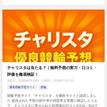
チャリスタは当たる？｜無料予想の実力・口コミ・
評価を徹底検証！
更新日：
2026年4月10日
公開日：
2025年7月11日
優良競輪予想サイト
競輪
競輪予想サイト「チャリスタ」を優良サイトと認定しまし
た 提供された予想の的中率や回収率を実際に検証したうえ
で、チャリスタに寄せられた利用者の口コミや2ch・5chで