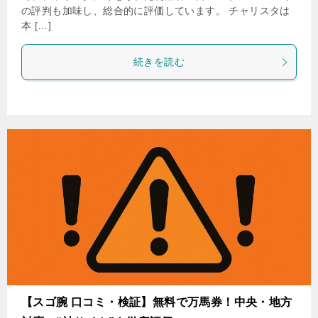
の評判も加味し、総合的に評価しています。 チャリスタは
本 […]
続きを読む
【スゴ腕 口コミ・検証】無料で万馬券！中央・地方