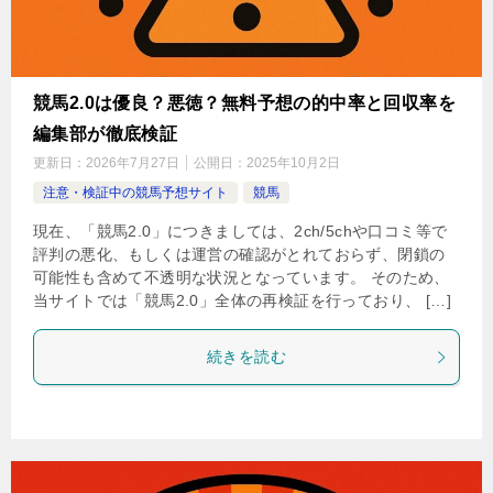
競馬2.0は優良？悪徳？無料予想の的中率と回収率を
編集部が徹底検証
更新日：
2026年7月27日
公開日：
2025年10月2日
注意・検証中の競馬予想サイト
競馬
現在、「競馬2.0」につきましては、2ch/5chや口コミ等で
評判の悪化、もしくは運営の確認がとれておらず、閉鎖の
可能性も含めて不透明な状況となっています。 そのため、
当サイトでは「競馬2.0」全体の再検証を行っており、 […]
続きを読む