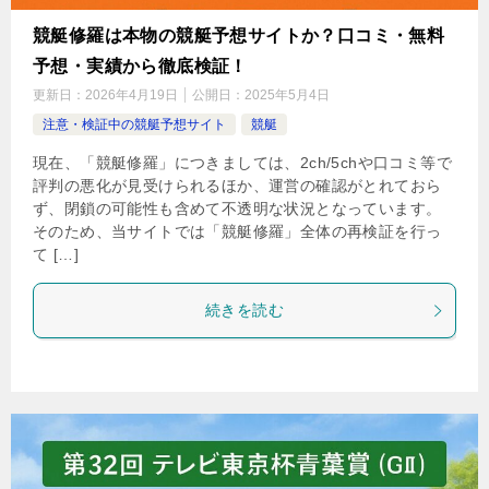
競艇修羅は本物の競艇予想サイトか？口コミ・無料
予想・実績から徹底検証！
更新日：
2026年4月19日
公開日：
2025年5月4日
注意・検証中の競艇予想サイト
競艇
現在、「競艇修羅」につきましては、2ch/5chや口コミ等で
評判の悪化が見受けられるほか、運営の確認がとれておら
ず、閉鎖の可能性も含めて不透明な状況となっています。
そのため、当サイトでは「競艇修羅」全体の再検証を行っ
て […]
続きを読む