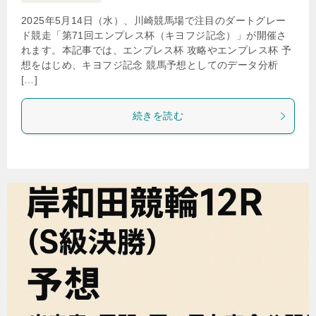
2025年5月14日（水）、川崎競馬場で注目のダートグレー
ド競走「第71回エンプレス杯（キヨフジ記念）」が開催さ
れます。本記事では、エンプレス杯 攻略やエンプレス杯 予
想をはじめ、キヨフジ記念 競馬予想としてのデータ分析
[…]
続きを読む