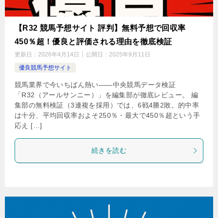
【R32 競馬予想サイト 評判】無料予想で回収率
450％超！優良と評価される理由を徹底検証
更新日：
2026年4月14日
公開日：
2025年9月11日
優良競馬予想サイト
競馬業界で今いちばん熱い――中央競馬データ検証
「R32（アールサンニー）」を編集部が徹底レビュー。 編
集部の無料検証（3連複を採用）では、6戦4勝2敗。的中率
は十分、平均回収率およそ250％・最大で450％超という手
応え […]
続きを読む