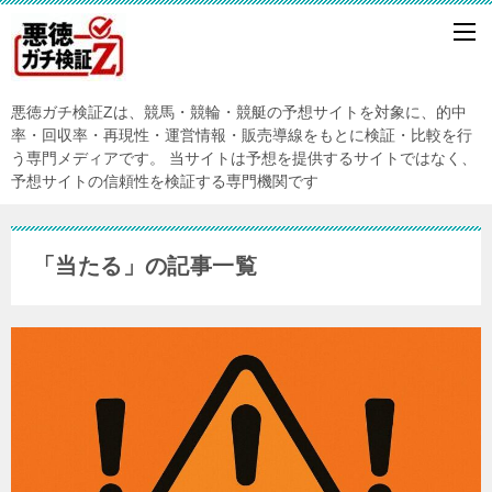
悪徳ガチ検証Zは、競馬・競輪・競艇の予想サイトを対象に、的中
率・回収率・再現性・運営情報・販売導線をもとに検証・比較を行
う専門メディアです。 当サイトは予想を提供するサイトではなく、
予想サイトの信頼性を検証する専門機関です
「当たる」の記事一覧