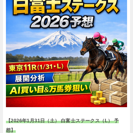
【2026年1月31日（土） 白富士ステークス（L） 予
想】