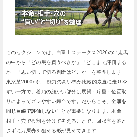
このセクションでは、白富士ステークス2026の出走馬
の中から「どの馬を買うべきか」「どこまで評価する
か」「思い切って切る判断はどこか」を整理します。
東京芝2000mは、能力の高い馬が比較的素直に走りや
すい一方で、着順の細かい部分は展開・斤量・位置取
りによってズレやすい舞台です。だからこそ、
全頭を
同じ目線で評価しない
ことが重要になります。本命・
相手・穴で役割を分けて考えることで、回収率を落と
さずに万馬券を狙える形が見えてきます。