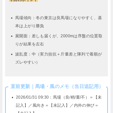
馬場傾向：冬の東京は良馬場になりやすく、基
本は上がり勝負
展開面：差しも届くが、2000mは序盤の位置取
りが結果を左右
波乱度：中（実力拮抗＋斤量差と隊列で着順が
ズレやすい）
直前更新｜馬場・風のメモ（当日追記用）
2026/01/31 09:30：馬場（良/稍/重/不）＝【未
記入】／風向き＝【未記入】／内外の伸び＝