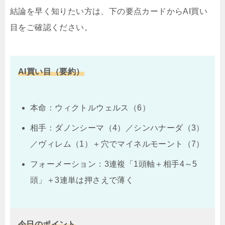
結論を早く知りたい方は、下の要点カードからAI買い
目をご確認ください。
AI買い目（要約）
本命：ウィクトルウェルス（6）
相手：ダノンシーマ（4）／シンハナーダ（3）
／ヴィレム（1）＋穴でマイネルモーント（7）
フォーメーション：3連複「1頭軸＋相手4～5
頭」＋3連単は押さえで薄く
今日のポイント