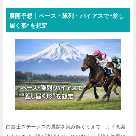
展開予想｜ペース・隊列・バイアスで“差し
届く形”を想定
白富士ステークスの展開を読み解くうえで、まず意識