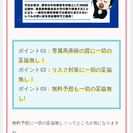
ポイント01：
専属馬券師の質に一切の
妥協無し！
ポイント02：
リスク対策に一切の妥協
無し！
ポイント03：
無料予想も一切の妥協無
し!
無料予想に一切の妥協無し！ってところが気になります
ね。