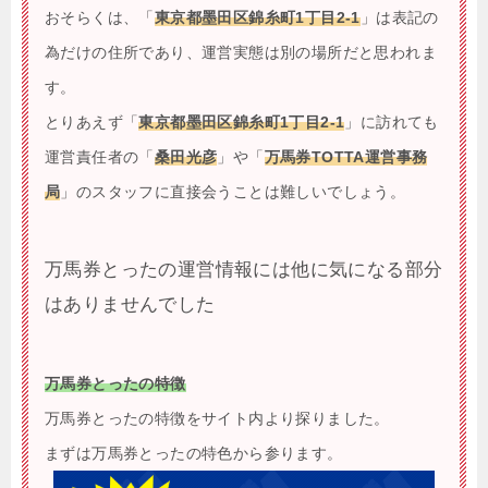
おそらくは、「
東京都墨田区錦糸町1丁目2-1
」は表記の
為だけの住所であり、運営実態は別の場所だと思われま
す。
とりあえず「
東京都墨田区錦糸町1丁目2-1
」に訪れても
運営責任者の「
桑田光彦
」や「
万馬券TOTTA運営事務
局
」のスタッフに直接会うことは難しいでしょう。
万馬券とったの運営情報には他に気になる部分
はありませんでした
万馬券とったの特徴
万馬券とったの特徴をサイト内より探りました。
まずは万馬券とったの特色から参ります。