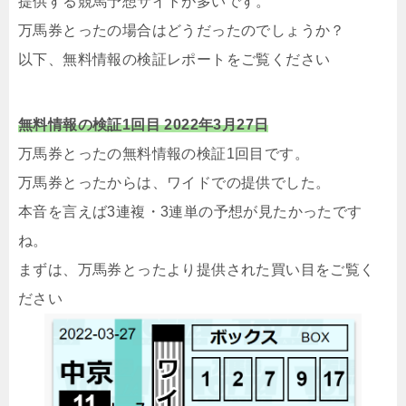
提供する競馬予想サイトが多いです。
万馬券とったの場合はどうだったのでしょうか？
以下、無料情報の検証レポートをご覧ください
無料情報の検証1回目 2022年3月27日
万馬券とったの無料情報の検証1回目です。
万馬券とったからは、ワイドでの提供でした。
本音を言えば3連複・3連単の予想が見たかったです
ね。
まずは、万馬券とったより提供された買い目をご覧く
ださい