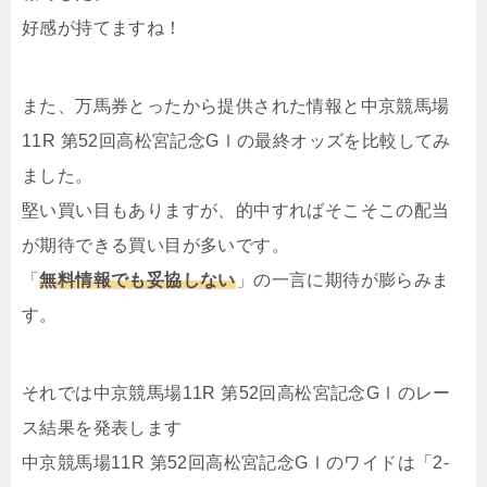
好感が持てますね！
また、万馬券とったから提供された情報と中京競馬場
11R 第52回高松宮記念GⅠの最終オッズを比較してみ
ました。
堅い買い目もありますが、的中すればそこそこの配当
が期待できる買い目が多いです。
「
無料情報でも妥協しない
」の一言に期待が膨らみま
す。
それでは中京競馬場11R 第52回高松宮記念GⅠのレー
ス結果を発表します
中京競馬場11R 第52回高松宮記念GⅠのワイドは「2-