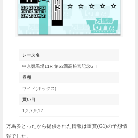
レース名
中京競馬場11R 第52回高松宮記念GⅠ
券種
ワイド(ボックス)
買い目
1,2,7,9,17
万馬券とったから提供された情報は重賞(G1)の予想情
報でした。