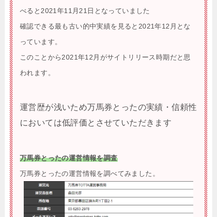
べると2021年11月21日となっていました
確認できる最も古い的中実績を見ると2021年12月とな
っています。
このことから2021年12月がサイトリリース時期だと思
われます。
運営歴が浅いため万馬券とったの実績・信頼性
においては低評価とさせていただきます
万馬券とったの運営情報を調査
万馬券とったの運営情報を調べてみました。