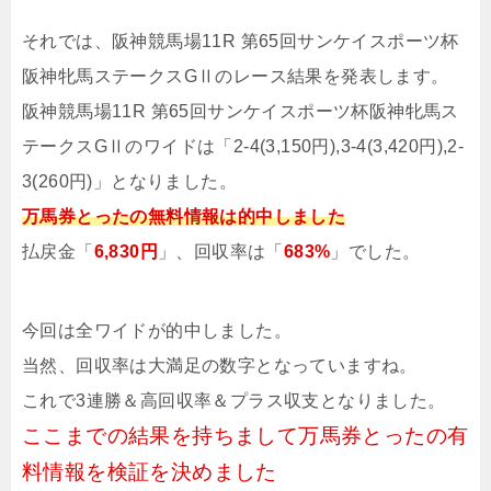
それでは、阪神競馬場11R 第65回サンケイスポーツ杯
阪神牝馬ステークスGⅡのレース結果を発表します。
阪神競馬場11R 第65回サンケイスポーツ杯阪神牝馬ス
テークスGⅡのワイドは「2-4(3,150円),3-4(3,420円),2-
3(260円)」となりました。
万馬券とったの無料情報は的中しました
払戻金「
6,830円
」、回収率は「
683%
」でした。
今回は全ワイドが的中しました。
当然、回収率は大満足の数字となっていますね。
これで3連勝＆高回収率＆プラス収支となりました。
ここまでの結果を持ちまして万馬券とったの有
料情報を検証を決めました