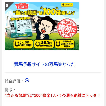
競馬予想サイトの万馬券とった
S
総合評価：
特徴：
“当たる競馬”は”100″倍楽しい！今週も絶対にトッタ！