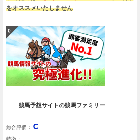
をオススメいたしません
競馬予想サイトの競馬ファミリー
C
総合評価：
特徴：