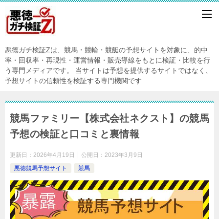
悪徳ガチ検証Zは、競馬・競輪・競艇の予想サイトを対象に、的中
率・回収率・再現性・運営情報・販売導線をもとに検証・比較を行
う専門メディアです。 当サイトは予想を提供するサイトではなく、
予想サイトの信頼性を検証する専門機関です
競馬ファミリー【株式会社ネクスト】の競馬
予想の検証と口コミと裏情報
更新日：
2026年4月19日
公開日：
2023年3月9日
悪徳競馬予想サイト
競馬