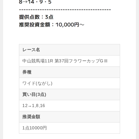
レース名
中山競馬場11R 第37回フラワーカップGⅢ
券種
ワイド(ながし)
買い目(3点)
12→1,8,16
推奨金額
1点10000円