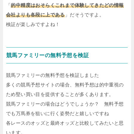
「
的中精度はおそらくこれまで体験してきたどの情報
会社よりも各段に上である
」だそうですよ。
検証が楽しみですよね！
競馬ファミリーの無料予想を検証
競馬ファミリーの無料予想を検証しました
多くの競馬予想サイトの場合、無料予想は的中重視の
ため堅い買い目を提供することが多くあります。
競馬ファミリーの場合はどうでしょうか？ 無料予想
でも万馬券を狙いに行く姿勢だと嬉しいですね
各レースのオッズと最終オッズと比較してみたいと思
います。