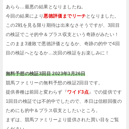
あらら…最悪の結果となりましたね。
今回の結果により
悪徳評価までリーチ
となりました。
この2戦を見る限り期待は出来なさそうですが、3回目
の検証でこそ的中＆プラス収支という奇跡がみたい！
このまま3連敗で悪徳評価となるか、奇跡の的中で4回
目の検証へとなるか…次回の検証をお楽しみに！
無料予想の検証3回目 2023年3月26日
競馬ファミリーの無料予想の検証2回目です。
提供券種は前回と変わらず『
ワイド3点
』での提供です
1回目の検証では不的中でしたので、本日は信頼回復の
ためにも的中＆プラス収支としたいところ。
まずは、競馬ファミリーより提供された買い目をご覧
ください