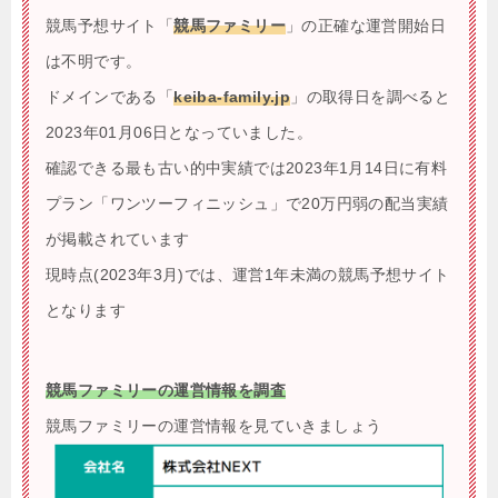
競馬予想サイト「
競馬ファミリー
」の正確な運営開始日
は不明です。
ドメインである「
keiba-family.jp
」の取得日を調べると
2023年01月06日となっていました。
確認できる最も古い的中実績では2023年1月14日に有料
プラン「ワンツーフィニッシュ」で20万円弱の配当実績
が掲載されています
現時点(2023年3月)では、運営1年未満の競馬予想サイト
となります
競馬ファミリーの運営情報を調査
競馬ファミリーの運営情報を見ていきましょう