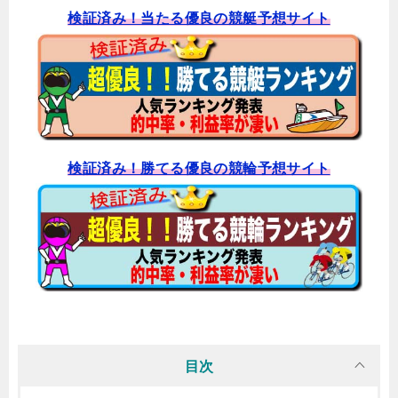
検証済み！当たる優良の競艇予想サイト
検証済み！勝てる優良の競輪予想サイト
目次