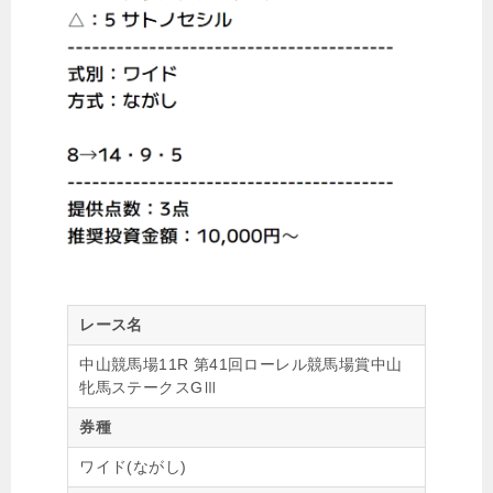
レース名
中山競馬場11R 第41回ローレル競馬場賞中山
牝馬ステークスGⅢ
券種
ワイド(ながし)