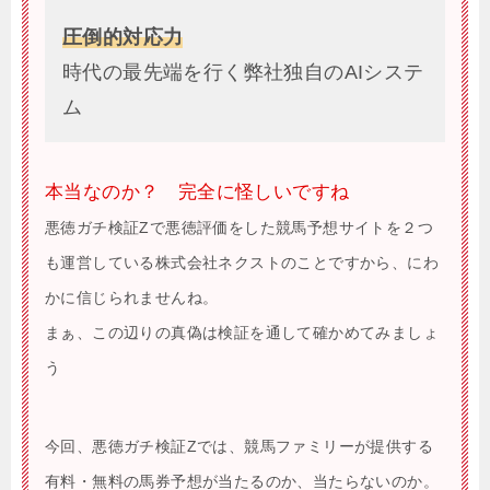
圧倒的対応力
時代の最先端を行く弊社独自のAIシステ
ム
本当なのか？ 完全に怪しいですね
悪徳ガチ検証Zで悪徳評価をした競馬予想サイトを２つ
も運営している株式会社ネクストのことですから、にわ
かに信じられませんね。
まぁ、この辺りの真偽は検証を通して確かめてみましょ
う
今回、悪徳ガチ検証Zでは、競馬ファミリーが提供する
有料・無料の馬券予想が当たるのか、当たらないのか。