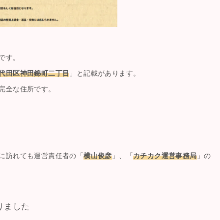
です。
代田区神田錦町二丁目
」と記載があります。
完全な住所です。
に訪れても運営責任者の「
横山俊彦
」、「
カチカク運営事務局
」の
りました