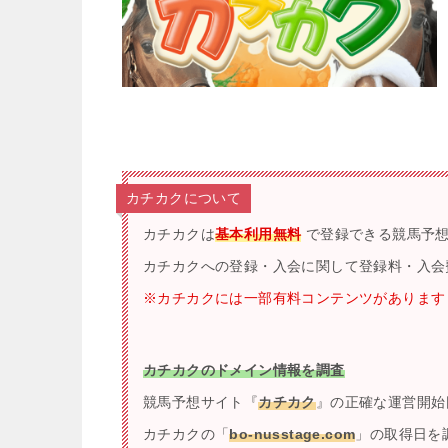
カチカクについて
カチカクは
基本利用無料
で登録できる競馬予
カチカクへの登録・入会に関して登録料・入会
※カチカクには一部有料コンテンツがあります
カチカクのドメイン情報を調査
競馬予想サイト『
カチカク
』の正確な運営開始
カチカクの「
bo-nusstage.com
」の取得日を調