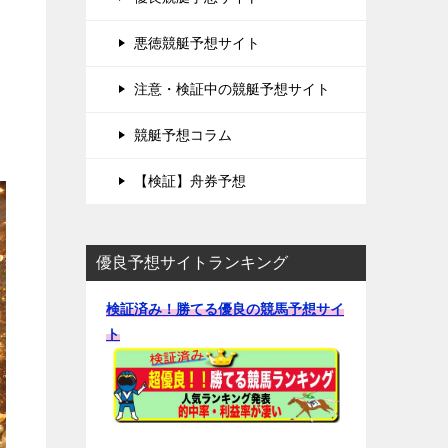
悪徳競艇予想サイト
注意・検証中の競艇予想サイト
競艇予想コラム
【検証】舟券予想
優良予想サイトランキング
検証済み！勝てる優良の競馬予想サイ
ト