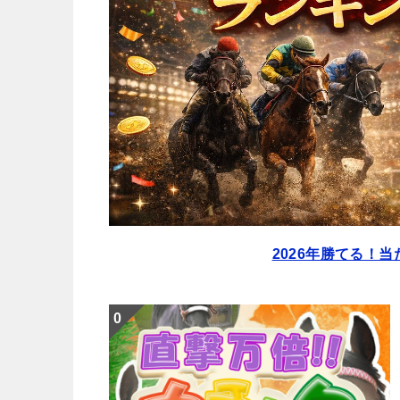
2026年勝てる！