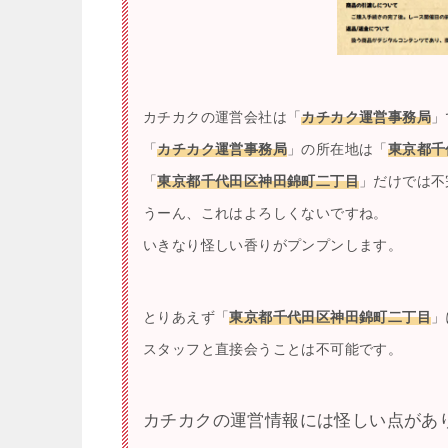
カチカクの運営会社は「
カチカク運営事務局
」
「
カチカク運営事務局
」の所在地は「
東京都千
「
東京都千代田区神田錦町二丁目
」だけでは不
うーん、これはよろしくないですね。
いきなり怪しい香りがプンプンします。
とりあえず「
東京都千代田区神田錦町二丁目
」
スタッフと直接会うことは不可能です。
カチカクの運営情報には怪しい点があ