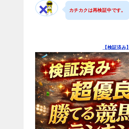
カチカクは再検証中です。
【検証済み