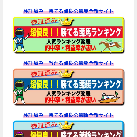
検証済み！勝てる優良の競馬予想サイト
検証済み！当たる優良の競艇予想サイト
検証済み！勝てる優良の競輪予想サイト