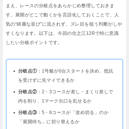
まえ、レースの分岐点をあらかじめ整理しておきま
す。展開がどこで動くかを言語化しておくことで、人
気の“綺麗な並び”に流されず、ズレ目を狙う判断がしや
すくなります。以下は、今回の住之江12Rで特に意識
したい分岐ポイントです。
分岐点①
：1号艇が0台スタートを決め、抵抗
を受けずに先マイできるか
分岐点②
：2・3コースが差し・まくり差しで
内を削り、1マーク出口を乱せるか
分岐点③
：5・6コースが「攻め切る」のか
「展開待ち」に切り替えるか