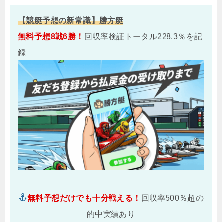
【競艇予想の新常識】勝方艇
無料予想8戦6勝！
回収率検証トータル228.3％を記
録
無料予想だけでも十分戦える！
回収率500％超の
的中実績あり