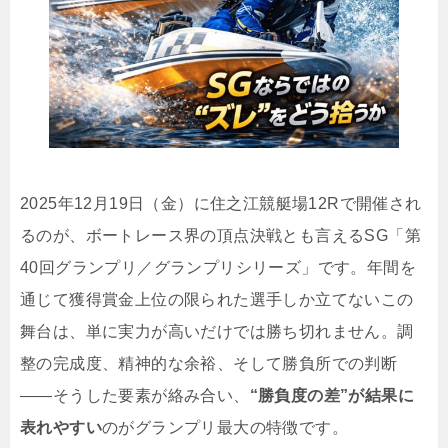
2025年12月19日（金）に住之江競艇場12Rで開催され
るのが、ボートレース界の頂点決戦とも言えるSG「第
40回グランプリ／グランプリシリーズ」です。年間を
通じて獲得賞金上位の限られた選手しか立てないこの
舞台は、単に実力が高いだけでは勝ち切れません。調
整の完成度、精神的な余裕、そして勝負所での判断
――そうした要素が絡み合い、
“勝負度の差”が結果に
表れやすい
のがグランプリ最大の特徴です。