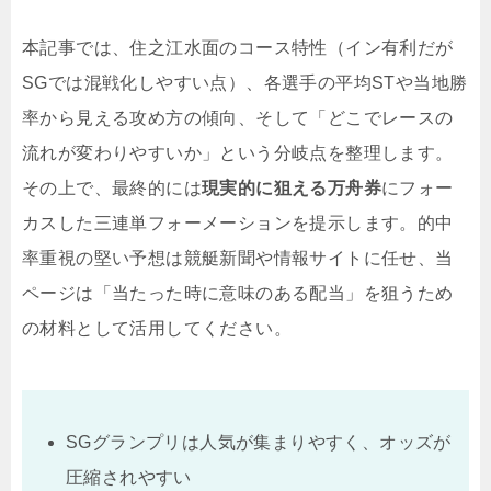
本記事では、住之江水面のコース特性（イン有利だが
SGでは混戦化しやすい点）、各選手の平均STや当地勝
率から見える攻め方の傾向、そして「どこでレースの
流れが変わりやすいか」という分岐点を整理します。
その上で、最終的には
現実的に狙える万舟券
にフォー
カスした三連単フォーメーションを提示します。的中
率重視の堅い予想は競艇新聞や情報サイトに任せ、当
ページは「当たった時に意味のある配当」を狙うため
の材料として活用してください。
SGグランプリは人気が集まりやすく、オッズが
圧縮されやすい