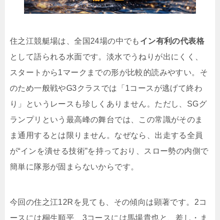
住之江競艇場は、全国24場の中でも
イン有利の代表格
として語られる水面です。淡水でうねりが出にくく、
スタートから1マークまでの形が比較的読みやすい。そ
のため一般戦やG3クラスでは「1コースが逃げて終わ
り」というレースも珍しくありません。ただし、SGグ
ランプリという最高峰の舞台では、この常識がそのま
ま通用するとは限りません。なぜなら、出走する全員
が“インを潰せる技術”を持っており、スロー勢の内側で
簡単に隊形が固まらないからです。
今回の住之江12Rを見ても、その傾向は顕著です。2コ
ースには桐生順平、3コースには馬場貴也と、差し・ま