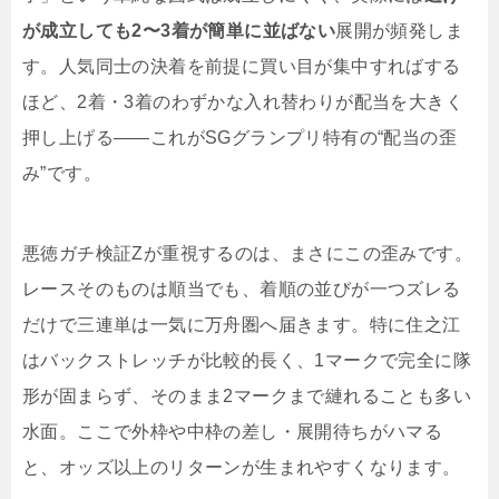
が成立しても2〜3着が簡単に並ばない
展開が頻発しま
す。人気同士の決着を前提に買い目が集中すればする
ほど、2着・3着のわずかな入れ替わりが配当を大きく
押し上げる――これがSGグランプリ特有の“配当の歪
み”です。
悪徳ガチ検証Zが重視するのは、まさにこの歪みです。
レースそのものは順当でも、着順の並びが一つズレる
だけで三連単は一気に万舟圏へ届きます。特に住之江
はバックストレッチが比較的長く、1マークで完全に隊
形が固まらず、そのまま2マークまで縺れることも多い
水面。ここで外枠や中枠の差し・展開待ちがハマる
と、オッズ以上のリターンが生まれやすくなります。