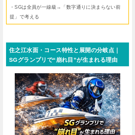
・SGは全員が一線級→「数字通りに決まらない前
提」で考える
住之江水面・コース特性と展開の分岐点｜
SGグランプリで“崩れ目”が生まれる理由