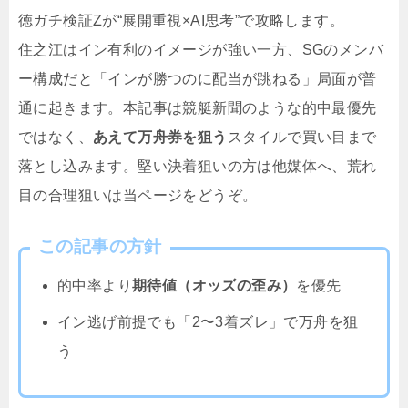
徳ガチ検証Zが“展開重視×AI思考”で攻略します。
住之江はイン有利のイメージが強い一方、SGのメンバ
ー構成だと「インが勝つのに配当が跳ねる」局面が普
通に起きます。本記事は競艇新聞のような的中最優先
ではなく、
あえて万舟券を狙う
スタイルで買い目まで
落とし込みます。堅い決着狙いの方は他媒体へ、荒れ
目の合理狙いは当ページをどうぞ。
この記事の方針
的中率より
期待値（オッズの歪み）
を優先
イン逃げ前提でも「2〜3着ズレ」で万舟を狙
う