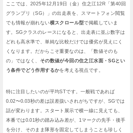
ここでは、2025年12月19日（金）住之江12R「第40回
グランプリ（SG）」の出走表を、スマートフォン閲覧
でも情報が崩れない
横スクロール型
で掲載していま
す。SGクラスのレースになると、出走表に並ぶ数字は
どれも高水準で、単純な比較だけでは優劣が見えにく
くなります。だからこそ重要なのは、「数値そのも
の」ではなく、
その数値が今回の住之江水面・SGとい
う条件でどう作用するか
を考える視点です。
特に注目したいのが平均STです。一般戦であれば
0.02〜0.03秒の差は誤差扱いされがちですが、SGでは
話が変わります。スタート展示で横一線に見えても、
本番では0.01秒の踏み込み差が、1マークの先手・後手
を分け、そのまま隊形を固定してしまうことも珍しく