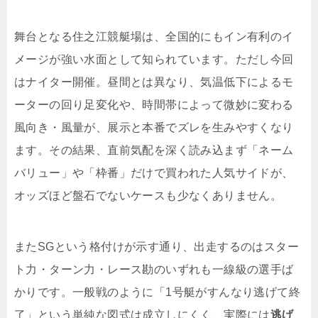
舞台となる住之江競艇場は、全国的にもイン有利のイ
メージが強い水面として知られています。ただし今回
はナイター開催。昼間とは異なり、気温低下によるモ
ーターの回り足変化や、時間帯によって微妙に変わる
風向き・風量が、展示と本番でズレを生みやすくなり
ます。その結果、直前気配を深く読み込まず「ネーム
バリュー」や「枠番」だけで買われた人気サイドが、
オッズほど盤石でないケースも少なくありません。
またSGという格付けが示す通り、出走するのはスター
ト力・ターン力・レース勘のいずれも一線級の選手ば
かりです。一般戦のように「1号艇がすんなり逃げて終
了」という単純な図式は成立しにくく、実際には
逃げ