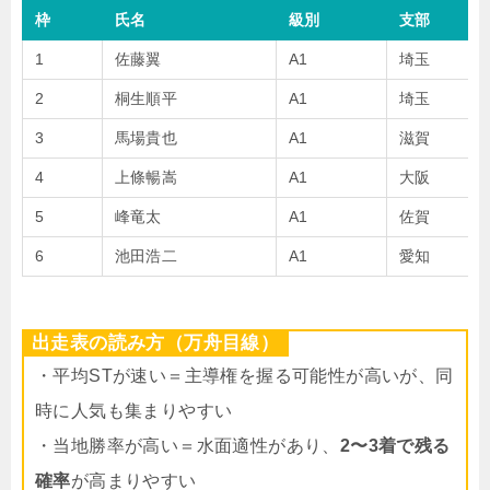
枠
氏名
級別
支部
1
佐藤翼
A1
埼玉
2
桐生順平
A1
埼玉
3
馬場貴也
A1
滋賀
4
上條暢嵩
A1
大阪
5
峰竜太
A1
佐賀
6
池田浩二
A1
愛知
出走表の読み方（万舟目線）
・平均STが速い＝主導権を握る可能性が高いが、同
時に人気も集まりやすい
・当地勝率が高い＝水面適性があり、
2〜3着で残る
確率
が高まりやすい