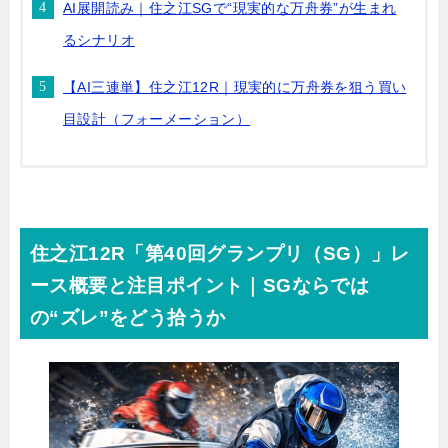
AI展開読み｜住之江SGで“現実的な万舟券”が生まれ
るシナリオ
【AI三連単】住之江12R｜現実的に万舟券を狙う買い
目設計（フォーメーション）
住之江12R「第40回グランプリ（SG）」レ
ース概要と注目ポイント｜SGならでは
の“ズレ”をどう拾うか