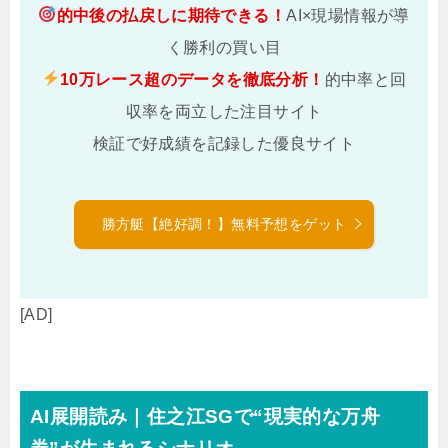
的中後の払戻しに期待できる！
AI×現場情報が導
く勝利の買い目
10万レース超のデータを徹底分析！
的中率と回
収率を両立した注目サイト
検証で好成績を記録した優良サイト
勝方艇【絶好調！】無料予想をゲット
[AD]
AI展開読み｜住之江SGで“現実的な万舟