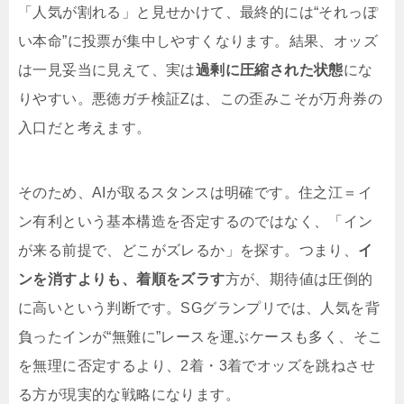
「人気が割れる」と見せかけて、最終的には“それっぽ
い本命”に投票が集中しやすくなります。結果、オッズ
は一見妥当に見えて、実は
過剰に圧縮された状態
にな
りやすい。悪徳ガチ検証Zは、この歪みこそが万舟券の
入口だと考えます。
そのため、AIが取るスタンスは明確です。住之江＝イ
ン有利という基本構造を否定するのではなく、「イン
が来る前提で、どこがズレるか」を探す。つまり、
イ
ンを消すよりも、着順をズラす
方が、期待値は圧倒的
に高いという判断です。SGグランプリでは、人気を背
負ったインが“無難に”レースを運ぶケースも多く、そこ
を無理に否定するより、2着・3着でオッズを跳ねさせ
る方が現実的な戦略になります。