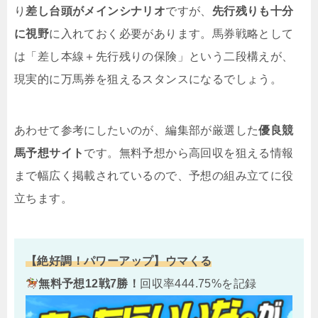
り
差し台頭がメインシナリオ
ですが、
先行残りも十分
に視野
に入れておく必要があります。馬券戦略として
は「差し本線＋先行残りの保険」という二段構えが、
現実的に万馬券を狙えるスタンスになるでしょう。
あわせて参考にしたいのが、編集部が厳選した
優良競
馬予想サイト
です。無料予想から高回収を狙える情報
まで幅広く掲載されているので、予想の組み立てに役
立ちます。
【絶好調！パワーアップ】ウマくる
無料予想12戦7勝！
回収率444.75%を記録