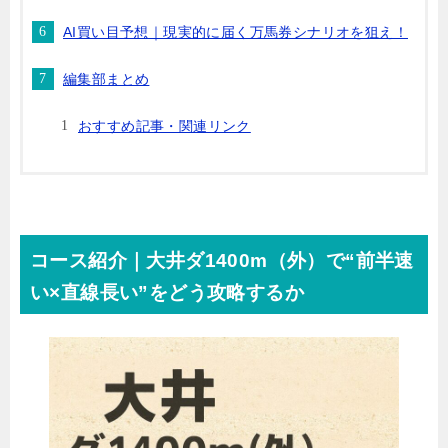
AI買い目予想｜現実的に届く万馬券シナリオを狙え！
編集部まとめ
おすすめ記事・関連リンク
コース紹介｜大井ダ1400m（外）で“前半速
い×直線長い”をどう攻略するか