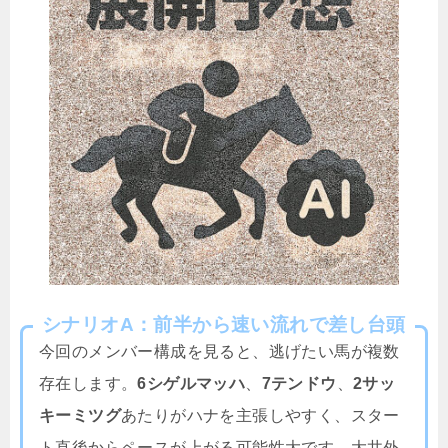
シナリオA：前半から速い流れで差し台頭
今回のメンバー構成を見ると、逃げたい馬が複数
存在します。
6シゲルマッハ
、
7テンドウ
、
2サッ
キーミツグ
あたりがハナを主張しやすく、スター
ト直後からペースが上がる可能性大です。大井外