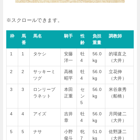
枠
馬
馬名
騎手
性
負担
調教師
番
齢
重量
1
1
タケシ
安藤
牡
56.0
的場直之
洋一
4
kg
（大井）
2
2
サッキーミ
高橋
牡
56.0
立花伸
ツグ
昭平
4
kg
（大井）
3
3
ロンリープ
本田
セ
56.0
米谷康秀
ラネット
正重
ン
kg
（船橋）
5
4
4
アイズ
吉井
牡
56.0
月岡健二
章
4
kg
（大井）
5
5
ナサ
小野
牝
51.0
佐野謙二
俊斗
7
kg
（大井）