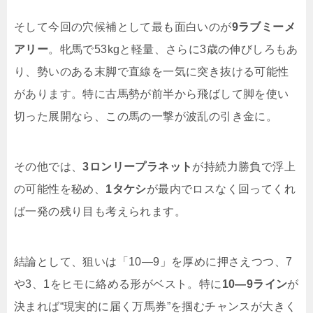
そして今回の穴候補として最も面白いのが
9ラブミーメ
アリー
。牝馬で53kgと軽量、さらに3歳の伸びしろもあ
り、勢いのある末脚で直線を一気に突き抜ける可能性
があります。特に古馬勢が前半から飛ばして脚を使い
切った展開なら、この馬の一撃が波乱の引き金に。
その他では、
3ロンリープラネット
が持続力勝負で浮上
の可能性を秘め、
1タケシ
が最内でロスなく回ってくれ
ば一発の残り目も考えられます。
結論として、狙いは「10―9」を厚めに押さえつつ、7
や3、1をヒモに絡める形がベスト。特に
10―9ライン
が
決まれば“現実的に届く万馬券”を掴むチャンスが大きく