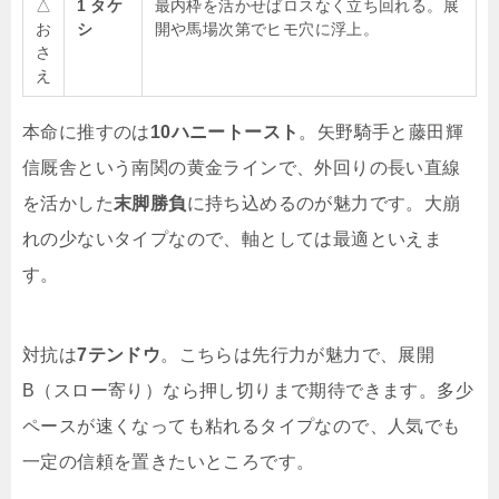
△
1 タケ
最内枠を活かせばロスなく立ち回れる。展
お
シ
開や馬場次第でヒモ穴に浮上。
さ
え
本命に推すのは
10ハニートースト
。矢野騎手と藤田輝
信厩舎という南関の黄金ラインで、外回りの長い直線
を活かした
末脚勝負
に持ち込めるのが魅力です。大崩
れの少ないタイプなので、軸としては最適といえま
す。
対抗は
7テンドウ
。こちらは先行力が魅力で、展開
B（スロー寄り）なら押し切りまで期待できます。多少
ペースが速くなっても粘れるタイプなので、人気でも
一定の信頼を置きたいところです。