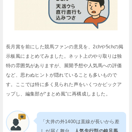
長月賞を前にした競馬ファンの意見を、2chや5chの掲
示板風にまとめてみました。ネット上のやり取りは独
特の雰囲気がありますが、展開予想や人気馬への評価
など、思わぬヒントが隠れていることも多いもので
す。ここでは特に多く見られた声をいくつかピックア
ップし、編集部が“まとめ風”に再構成しました。
「大井の外1400は直線が長いから差
しが届く舞台。
人気先行型の鈍足馬