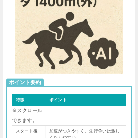
ポイント要約
特徴
ポイント
スタート後
加速がつきやすく、先行争いは激し
くなりやすい