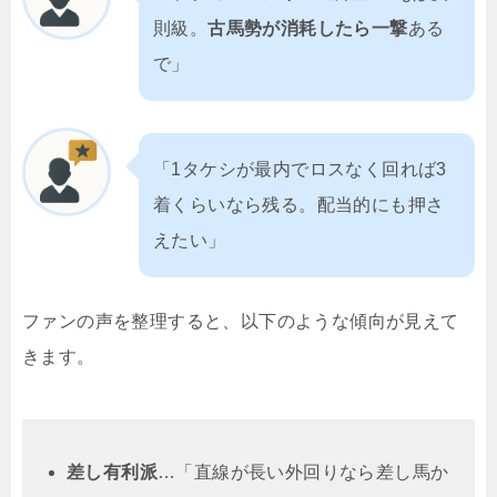
則級。
古馬勢が消耗したら一撃
ある
で」
「1タケシが最内でロスなく回れば3
着くらいなら残る。配当的にも押さ
えたい」
ファンの声を整理すると、以下のような傾向が見えて
きます。
差し有利派
…「直線が長い外回りなら差し馬か