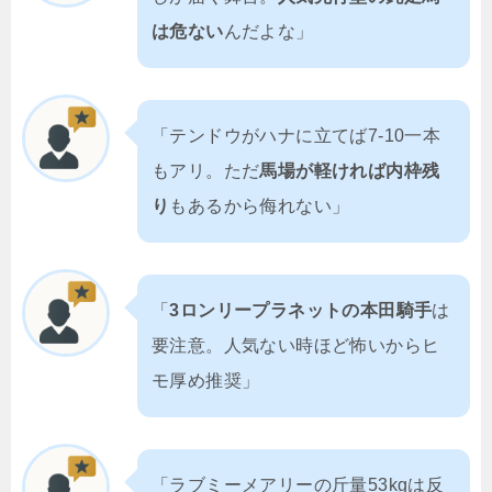
は危ない
んだよな」
「テンドウがハナに立てば7-10一本
もアリ。ただ
馬場が軽ければ内枠残
り
もあるから侮れない」
「
3ロンリープラネットの本田騎手
は
要注意。人気ない時ほど怖いからヒ
モ厚め推奨」
「ラブミーメアリーの斤量53kgは反