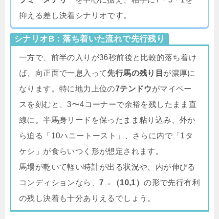
抑える差し決着シナリオです。
シナリオB：落ち着いた流れで先行残り
一方で、前半の入りが36秒前後と比較的落ち着け
ば、向正面で一息入って
先行馬の残り目
が濃厚に
なります。特に地力上位の
7テンドウ
がマイペー
スを刻むと、3〜4コーナーで余裕を残したまま直
線に。半馬身リードを保ったまま粘り込み、外か
ら迫る「10ハニートースト」、さらに内で「1タ
ケシ」が食らいつく形が想定されます。
馬場が乾いて軽い時計が出る状況や、内が伸びる
コンディションなら、
7→（10,1）
の形で先行有利
の残し決着も十分ありえるでしょう。