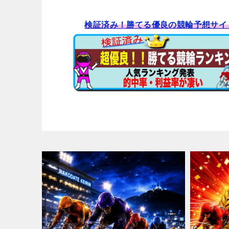
検証済み！勝てる優良の競輪予想サイ