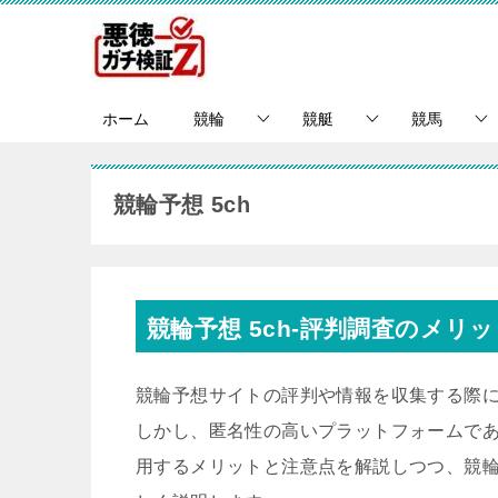
ホーム
競輪
競艇
競馬
競輪予想 5ch
競輪予想 5ch-評判調査のメリ
競輪予想サイトの評判や情報を収集する際に、
しかし、匿名性の高いプラットフォームであ
用するメリットと注意点を解説しつつ、競