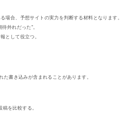
ある場合、予想サイトの実力を判断する材料となります。
期待外れだった”。
情報として役立つ。
された書き込みが含まれることがあります。
投稿を比較する。