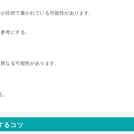
傷が目的で書かれている可能性があります。
に参考にする。
は異なる可能性があります。
る。
するコツ