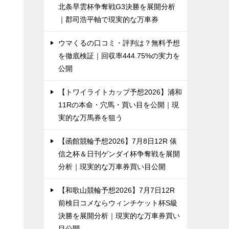
北条早雲杯争奪戦G3決勝を展開分析
｜郡司浩平軸で現実的な万車券
ウマくるの口コミ・評判は？無料予想
を徹底検証｜回収率444.75%の実力を
公開
【トワイライトカップ予想2026】浦和
11Rの本命・穴馬・買い目を公開｜現
実的な万馬券を狙う
【函館競輪予想2026】7月8日12R 俵
信之杯＆日刊ゲンダイ杯争奪戦を展開
分析｜現実的な万車券買い目公開
【和歌山競輪予想2026】7月7日12R
前検日コメならウィンチケット杯S級
決勝を展開分析｜現実的な万車券買い
目公開