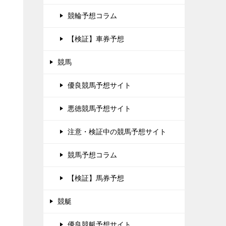
競輪予想コラム
【検証】車券予想
競馬
優良競馬予想サイト
悪徳競馬予想サイト
注意・検証中の競馬予想サイト
競馬予想コラム
【検証】馬券予想
競艇
優良競艇予想サイト