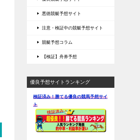
悪徳競艇予想サイト
注意・検証中の競艇予想サイト
競艇予想コラム
【検証】舟券予想
優良予想サイトランキング
検証済み！勝てる優良の競馬予想サイ
ト