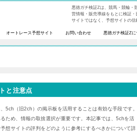
悪徳ガチ検証Zは、競馬・競輪・
営情報・販売導線をもとに検証・
サイトではなく、予想サイトの信
オートレース予想サイト
お問い合わせ
悪徳ガチ検証Zに
ットと注意点
5ch（旧2ch）の掲示板を活用することは有効な手段です
るため、情報の取捨選択が重要です。本記事では、5chを活
輪予想サイトの評判をどのように参考にするべきかについて詳