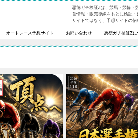
悪徳ガチ検証Zは、競馬・競輪・
営情報・販売導線をもとに検証・
サイトではなく、予想サイトの信
オートレース予想サイト
お問い合わせ
悪徳ガチ検証Zに