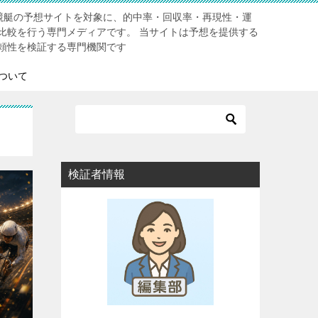
競艇の予想サイトを対象に、的中率・回収率・再現性・運
比較を行う専門メディアです。 当サイトは予想を提供する
頼性を検証する専門機関です
ついて
検証者情報