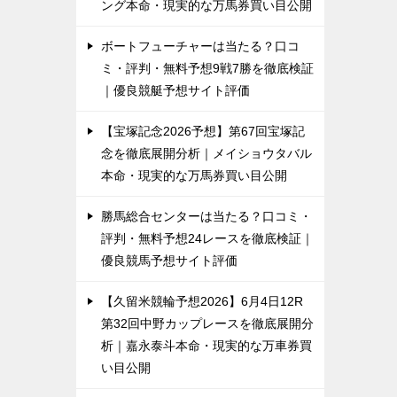
ング本命・現実的な万馬券買い目公開
ボートフューチャーは当たる？口コ
ミ・評判・無料予想9戦7勝を徹底検証
｜優良競艇予想サイト評価
【宝塚記念2026予想】第67回宝塚記
念を徹底展開分析｜メイショウタバル
本命・現実的な万馬券買い目公開
勝馬総合センターは当たる？口コミ・
評判・無料予想24レースを徹底検証｜
優良競馬予想サイト評価
【久留米競輪予想2026】6月4日12R
第32回中野カップレースを徹底展開分
析｜嘉永泰斗本命・現実的な万車券買
い目公開