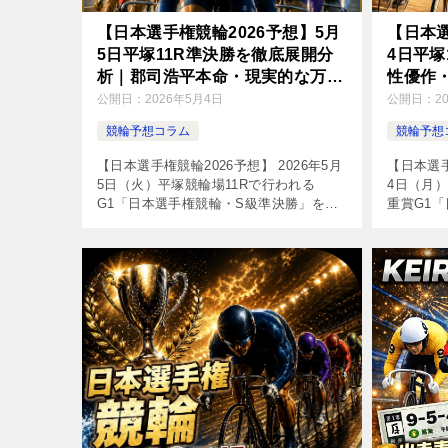
【日本選手権競輪2026予想】5月
【日本選
5日平塚11R準決勝を徹底展開分
4日平塚
析｜郡司浩平本命・現実的な万車
性優作
券買い目公開
車券狙
公開日：
2026年5月4日
公開日：
2
競輪予想コラム
競輪予想
【日本選手権競輪2026予想】 2026年5月
【日本選手
5日（火）平塚競輪場11Rで行われる
4日（月
G1「日本選手権競輪・S級準決勝」を、
重賞G1
ライン構成・脚質・競走得点・地元バン
ンレーサ
ク適性から徹底展開分析します。 前日5
く『現実
月4日の同レースでは、悪徳 […]
析します。