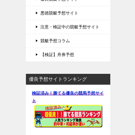
悪徳競艇予想サイト
注意・検証中の競艇予想サイト
競艇予想コラム
【検証】舟券予想
優良予想サイトランキング
検証済み！勝てる優良の競馬予想サイ
ト