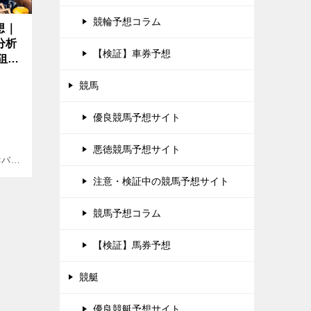
競輪予想コラム
想｜
分析
【検証】車券予想
狙い
競馬
優良競馬予想サイト
悪徳競馬予想サイト
×バン
万車
注意・検証中の競馬予想サイト
をま
競馬予想コラム
【検証】馬券予想
競艇
優良競艇予想サイト