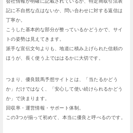
会社情報が明確に記載されているか、特定商取引法表
記に不自然な点はないか、問い合わせに対する返信は
丁寧か。
こうした基本的な部分が整っているかどうかで、サイ
トの姿勢は見えてきます。
派手な宣伝文句よりも、地道に積み上げられた信頼の
ほうが、長く使う上でははるかに大切です。
つまり、優良競馬予想サイトとは、「当たるかどう
か」だけではなく、「安心して使い続けられるかどう
か」で決まります。
回収率・運営情報・サポート体制。
この3つが揃って初めて、本当に優良と呼べるのです。