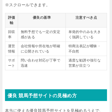
評価
優良の基準
注意すべき点
軸
回収
無料予想でも一定の安定
単発的中のみを大き
率
感がある
く強調している
運営
会社情報や所在地が明確
特商法表記が曖昧・
情報
に公開されている
不自然
サポ
問い合わせ対応が丁寧で
過度な勧誘や強引な
ート
迅速
営業が目立つ
優良 競馬予想サイトの見極め方
本当に使える優良競馬予想サイトを見極めるうえで、