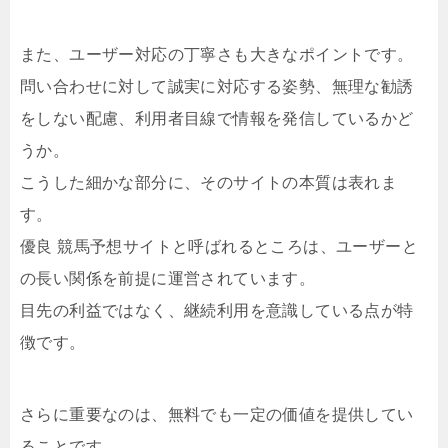
また、ユーザー対応の丁寧さも大きなポイントです。
問い合わせに対して誠実に対応する姿勢、無理な勧誘
をしない配慮、利用者目線で情報を発信しているかど
うか。
こうした細かな部分に、そのサイトの本質は表れま
す。
優良 競馬予想サイトと呼ばれるところは、ユーザーと
の長い関係を前提に運営されています。
目先の利益ではなく、継続利用を意識している点が特
徴です。
さらに重要なのは、無料でも一定の価値を提供してい
ることです。