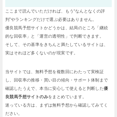
ここまで読んでいただければ、もう“なんとなくの評
判”やランキングだけで選ぶ必要はありません。
優良競馬予想サイトかどうかは、結局のところ「継続
的な回収率」と「運営の透明性」で判断できます。
そして、その基準をきちんと満たしているサイトは、
実はそれほど多くないのが現実です。
当サイトでは、無料予想を複数回にわたって実検証
し、回収率の推移・買い目の傾向・サポート体制まで
確認したうえで、本当に安心して使えると判断した
優
良競馬予想サイトのみ
をまとめています。
迷っている方は、まずは無料予想から確認してみてく
ださい。