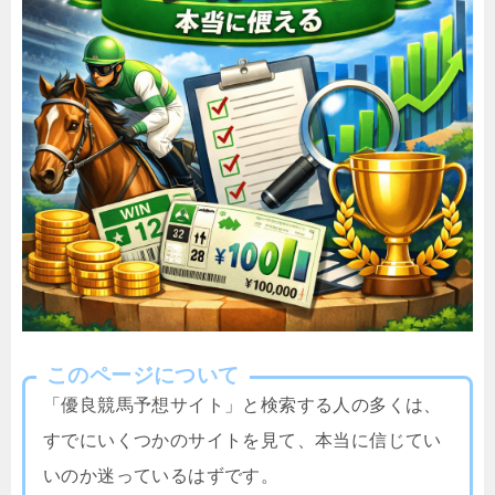
このページについて
「優良競馬予想サイト」と検索する人の多くは、
すでにいくつかのサイトを見て、本当に信じてい
いのか迷っているはずです。