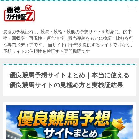
悪徳ガチ検証Zは、競馬・競輪・競艇の予想サイトを対象に、的中
率・回収率・再現性・運営情報・販売導線をもとに検証・比較を行
う専門メディアです。 当サイトは予想を提供するサイトではなく、
予想サイトの信頼性を検証する専門機関です
優良競馬予想サイトまとめ｜本当に使える
優良競馬サイトの見極め方と実検証結果