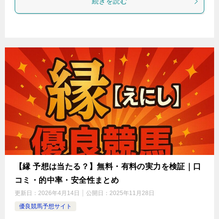
続きを読む
【縁 予想は当たる？】無料・有料の実力を検証｜口
コミ・的中率・安全性まとめ
更新日：
2026年4月14日
公開日：
2025年11月28日
優良競馬予想サイト