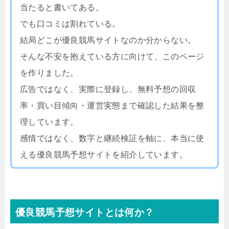
当たると書いてある。
でも口コミは割れている。
結局どこが優良競馬サイトなのか分からない。
そんな不安を抱えている方に向けて、このページ
を作りました。
広告ではなく、実際に登録し、無料予想の回収
率・買い目傾向・運営実態まで確認した結果を整
理しています。
感情ではなく、数字と継続検証を軸に、本当に使
える優良競馬予想サイトを紹介しています。
優良競馬予想サイトとは何か？