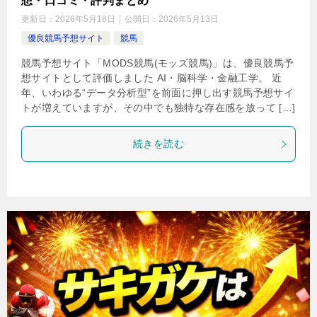
想・口コミ・評判まとめ
更新日：
2026年5月18日
公開日：
2026年5月13日
優良競馬予想サイト
競馬
競馬予想サイト「MODS競馬(モッズ競馬)」は、優良競馬予
想サイトとして評価しました AI・脳科学・金融工学。 近
年、いわゆる“データ分析型”を前面に押し出す競馬予想サイ
トが増えていますが、その中でも独特な存在感を放って […]
続きを読む