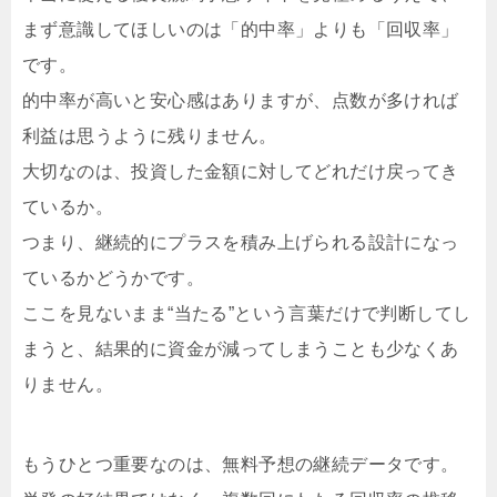
まず意識してほしいのは「的中率」よりも「回収率」
です。
的中率が高いと安心感はありますが、点数が多ければ
利益は思うように残りません。
大切なのは、投資した金額に対してどれだけ戻ってき
ているか。
つまり、継続的にプラスを積み上げられる設計になっ
ているかどうかです。
ここを見ないまま“当たる”という言葉だけで判断してし
まうと、結果的に資金が減ってしまうことも少なくあ
りません。
もうひとつ重要なのは、無料予想の継続データです。